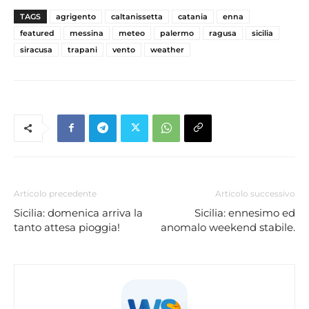
TAGS
agrigento
caltanissetta
catania
enna
featured
messina
meteo
palermo
ragusa
sicilia
siracusa
trapani
vento
weather
Articolo precedente
Articolo successivo
Sicilia: domenica arriva la
Sicilia: ennesimo ed
tanto attesa pioggia!
anomalo weekend stabile.