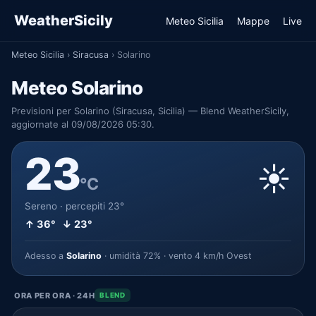
WeatherSicily
Meteo Sicilia
Mappe
Live
Meteo Sicilia
›
Siracusa
›
Solarino
Meteo Solarino
Previsioni per Solarino (Siracusa, Sicilia) — Blend WeatherSicily,
aggiornate al 09/08/2026 05:30.
23
☀️
°C
Sereno · percepiti 23°
↑ 36° ↓ 23°
Adesso a
Solarino
· umidità 72% · vento 4 km/h Ovest
ORA PER ORA · 24H
BLEND