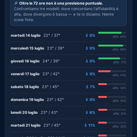
🔎
Oltre le 72 ore non è una previsione puntuale.
Confrontiamo tre modelli: dove concordano l'affidabilità è
alta, dove divergono è bassa — e te lo diciamo. Niente
icone finte.
martedì 14 luglio
22° / 37°
💧 0%
affid. 83%
mercoledì 15 luglio
23° / 39°
💧 0%
affid. 88%
giovedì 16 luglio
24° / 39°
💧 0%
affid. 77%
venerdì 17 luglio
23° / 42°
💧 0%
affid. 43%
sabato 18 luglio
23° / 45°
💧 7%
affid. 30%
domenica 19 luglio
23° / 42°
💧 0%
affid. 30%
lunedì 20 luglio
23° / 43°
💧 6%
affid. 31%
martedì 21 luglio
23° / 45°
💧 11%
affid. 30%