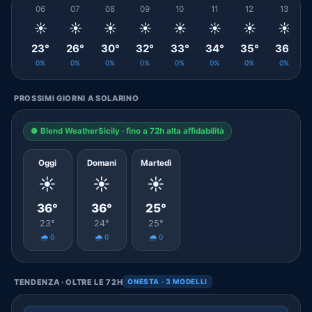
06
07
08
09
10
11
12
13
☀️
☀️
☀️
☀️
☀️
☀️
☀️
☀️
23°
26°
30°
32°
33°
34°
35°
36°
0%
0%
0%
0%
0%
0%
0%
0%
PROSSIMI GIORNI A SOLARINO
● Blend WeatherSicily · fino a 72h alta affidabilità
Oggi
Domani
Martedì
☀️
☀️
☀️
36°
36°
25°
23°
24°
25°
🌧️ 0
🌧️ 0
🌧️ 0
TENDENZA · OLTRE LE 72H
ONESTA · 3 MODELLI