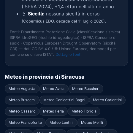
(ISPRA 2024), +1,4 ettari nell'ultimo anno.
💧
Siccità:
nessuna siccità in corso
.
(Copernicus EDO, decade del 11 luglio 2026)
Fonti: Dipartimento Protezione Civile (classificazione sismica) ·
ISPRA IdroGEO (rischio idrogeologico) · ISPRA Consumo di
suolo · Copernicus European Drought Observatory (siccità
CDI) — dati CC BY 4.0 / © Unione Europea, ricomposti per
comune su chiave ISTAT.
Dettaglio fonti
.
Meteo in provincia di Siracusa
Meteo Augusta
Meteo Avola
Meteo Buccheri
Meteo Buscemi
Meteo Canicattini Bagni
Meteo Carlentini
Meteo Cassaro
Meteo Ferla
Meteo Floridia
Meteo Francofonte
Meteo Lentini
Meteo Melilli