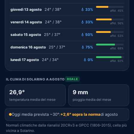
giovedì 13 agosto
24° / 38°
💧 33%
affid. 45%
venerdì 14 agosto
24° / 38°
💧 33%
affid. 56%
sabato 15 agosto
25° / 37°
💧 50%
affid. 53%
domenica 16 agosto
25° / 37°
💧 75%
affid. 68%
lunedì 17 agosto
24° / 34°
💧 0%
affid. 92%
IL CLIMA DI SOLARINO A AGOSTO
REALE
26,9°
9 mm
temperatura media del mese
pioggia media del mese
Oggi media prevista ~30°:
+2,6° sopra la norma
di agosto
Normali climatiche dalla rianalisi 20CRv3 e GPCC (1806–2015), cella più
vicina a Solarino.