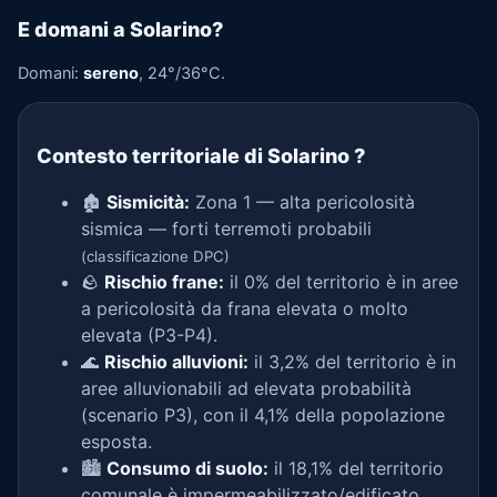
E domani a Solarino?
Domani:
sereno
, 24°/36°C.
Contesto territoriale di Solarino
?
🏚️
Sismicità:
Zona 1 — alta pericolosità
sismica — forti terremoti probabili
(classificazione DPC)
🪨
Rischio frane:
il 0% del territorio è in aree
a pericolosità da frana elevata o molto
elevata (P3-P4).
🌊
Rischio alluvioni:
il 3,2% del territorio è in
aree alluvionabili ad elevata probabilità
(scenario P3), con il 4,1% della popolazione
esposta.
🏙️
Consumo di suolo:
il 18,1% del territorio
comunale è impermeabilizzato/edificato