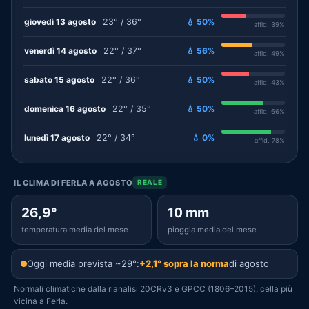
giovedì 13 agosto
23° / 36°
💧 50%
affid. 39%
venerdì 14 agosto
22° / 37°
💧 56%
affid. 49%
sabato 15 agosto
22° / 36°
💧 50%
affid. 43%
domenica 16 agosto
22° / 35°
💧 50%
affid. 66%
lunedì 17 agosto
22° / 34°
💧 0%
affid. 78%
IL CLIMA DI FERLA A AGOSTO
REALE
26,9°
10 mm
temperatura media del mese
pioggia media del mese
Oggi media prevista ~29°:
+2,1° sopra la norma
di agosto
Normali climatiche dalla rianalisi 20CRv3 e GPCC (1806–2015), cella più
vicina a Ferla.