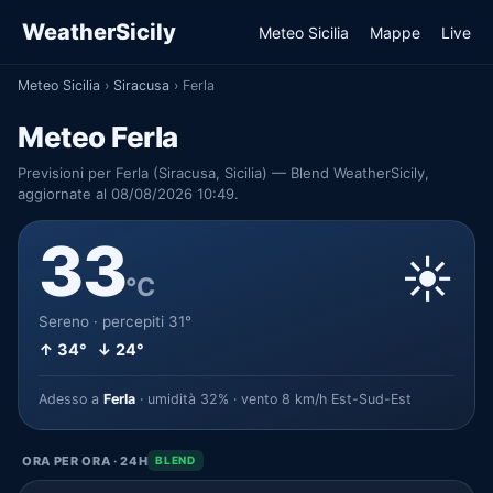
WeatherSicily
Meteo Sicilia
Mappe
Live
Meteo Sicilia
›
Siracusa
›
Ferla
Meteo Ferla
Previsioni per Ferla (Siracusa, Sicilia) — Blend WeatherSicily,
aggiornate al 08/08/2026 10:49.
33
☀️
°C
Sereno · percepiti 31°
↑ 34° ↓ 24°
Adesso a
Ferla
· umidità 32% · vento 8 km/h Est-Sud-Est
ORA PER ORA · 24H
BLEND