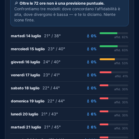
🔎
Oltre le 72 ore non è una previsione puntuale.
Confrontiamo tre modelli: dove concordano l'affidabilità è
alta, dove divergono è bassa — e te lo diciamo. Niente
icone finte.
martedì 14 luglio
21° / 38°
💧 0%
affid. 62%
mercoledì 15 luglio
23° / 40°
💧 0%
affid. 63%
giovedì 16 luglio
24° / 40°
💧 0%
affid. 53%
venerdì 17 luglio
23° / 41°
💧 0%
affid. 41%
sabato 18 luglio
22° / 44°
💧 0%
affid. 30%
domenica 19 luglio
22° / 44°
💧 0%
affid. 30%
lunedì 20 luglio
21° / 43°
💧 6%
affid. 30%
martedì 21 luglio
21° / 45°
💧 6%
affid. 30%