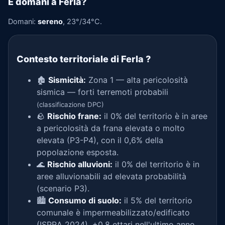
E domani a Ferla?
Domani:
sereno
, 23°/34°C.
Contesto territoriale di Ferla
?
🏚️
Sismicità:
Zona 1 — alta pericolosità
sismica — forti terremoti probabili
(classificazione DPC)
🪨
Rischio frane:
il 0% del territorio è in aree
a pericolosità da frana elevata o molto
elevata (P3-P4), con il 0,6% della
popolazione esposta.
🌊
Rischio alluvioni:
il 0% del territorio è in
aree alluvionabili ad elevata probabilità
(scenario P3).
🏙️
Consumo di suolo:
il 5% del territorio
comunale è impermeabilizzato/edificato
(ISPRA 2024), +0,8 ettari nell'ultimo anno.