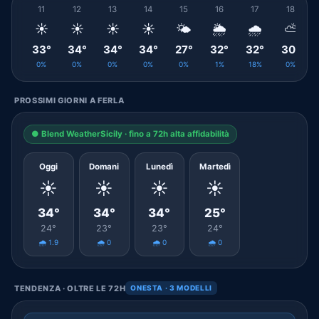
11
12
13
14
15
16
17
18
☀️
☀️
☀️
☀️
🌤️
🌦️
🌧️
⛅
33°
34°
34°
34°
27°
32°
32°
30°
0%
0%
0%
0%
0%
1%
18%
0%
PROSSIMI GIORNI A FERLA
● Blend WeatherSicily · fino a 72h alta affidabilità
Oggi
Domani
Lunedì
Martedì
☀️
☀️
☀️
☀️
34°
34°
34°
25°
24°
23°
23°
24°
🌧️ 1.9
🌧️ 0
🌧️ 0
🌧️ 0
TENDENZA · OLTRE LE 72H
ONESTA · 3 MODELLI