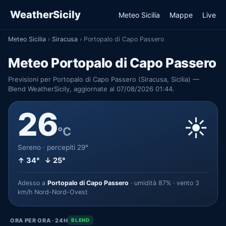
WeatherSicily
Meteo Sicilia
Mappe
Live
Meteo Sicilia
›
Siracusa
›
Portopalo di Capo Passero
Meteo Portopalo di Capo Passero
Previsioni per Portopalo di Capo Passero (Siracusa, Sicilia) —
Blend WeatherSicily, aggiornate al 07/08/2026 01:44.
26
☀️
°C
Sereno · percepiti 29°
↑ 34° ↓ 25°
Adesso a
Portopalo di Capo Passero
· umidità 87% · vento 3
km/h Nord-Nord-Ovest
ORA PER ORA · 24H
BLEND