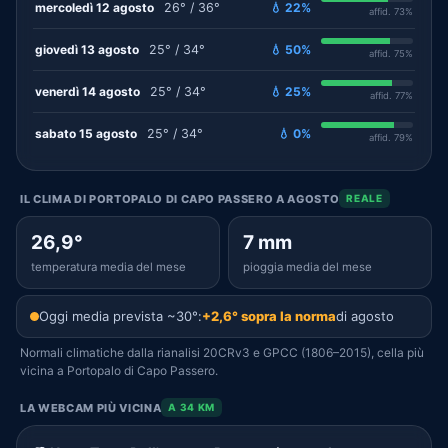
mercoledì 12 agosto
26° / 36°
💧 22%
affid. 73%
giovedì 13 agosto
25° / 34°
💧 50%
affid. 75%
venerdì 14 agosto
25° / 34°
💧 25%
affid. 77%
sabato 15 agosto
25° / 34°
💧 0%
affid. 79%
IL CLIMA DI PORTOPALO DI CAPO PASSERO A AGOSTO
REALE
26,9°
7 mm
temperatura media del mese
pioggia media del mese
Oggi media prevista ~30°:
+2,6° sopra la norma
di agosto
Normali climatiche dalla rianalisi 20CRv3 e GPCC (1806–2015), cella più
vicina a Portopalo di Capo Passero.
LA WEBCAM PIÙ VICINA
A 34 KM