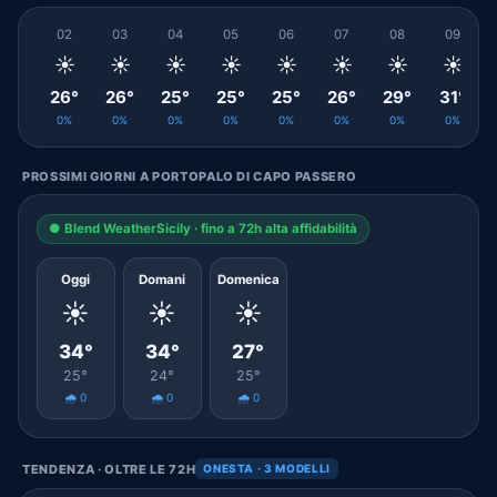
02
03
04
05
06
07
08
09
☀️
☀️
☀️
☀️
☀️
☀️
☀️
☀️
26°
26°
25°
25°
25°
26°
29°
31°
0%
0%
0%
0%
0%
0%
0%
0%
PROSSIMI GIORNI A PORTOPALO DI CAPO PASSERO
● Blend WeatherSicily · fino a 72h alta affidabilità
Oggi
Domani
Domenica
☀️
☀️
☀️
34°
34°
27°
25°
24°
25°
🌧️ 0
🌧️ 0
🌧️ 0
TENDENZA · OLTRE LE 72H
ONESTA · 3 MODELLI