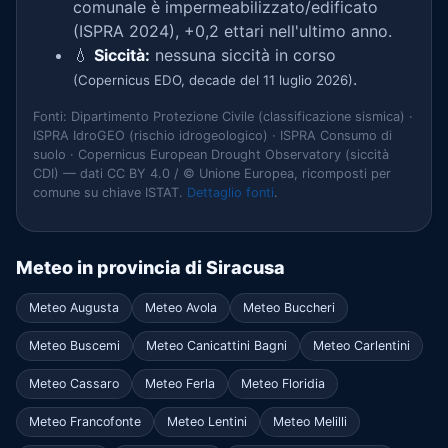
comunale è impermeabilizzato/edificato
(ISPRA 2024), +0,2 ettari nell'ultimo anno.
💧
Siccità:
nessuna siccità in corso
.
(Copernicus EDO, decade del 11 luglio 2026)
Fonti: Dipartimento Protezione Civile (classificazione sismica) ·
ISPRA IdroGEO (rischio idrogeologico) · ISPRA Consumo di
suolo · Copernicus European Drought Observatory (siccità
CDI) — dati CC BY 4.0 / © Unione Europea, ricomposti per
comune su chiave ISTAT.
Dettaglio fonti
.
Meteo in provincia di Siracusa
Meteo Augusta
Meteo Avola
Meteo Buccheri
Meteo Buscemi
Meteo Canicattini Bagni
Meteo Carlentini
Meteo Cassaro
Meteo Ferla
Meteo Floridia
Meteo Francofonte
Meteo Lentini
Meteo Melilli