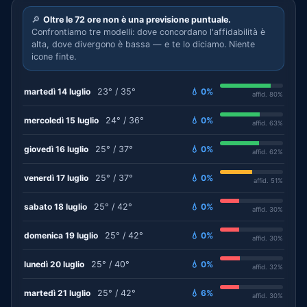
🔎
Oltre le 72 ore non è una previsione puntuale.
Confrontiamo tre modelli: dove concordano l'affidabilità è
alta, dove divergono è bassa — e te lo diciamo. Niente
icone finte.
martedì 14 luglio
23° / 35°
💧 0%
affid. 80%
mercoledì 15 luglio
24° / 36°
💧 0%
affid. 63%
giovedì 16 luglio
25° / 37°
💧 0%
affid. 62%
venerdì 17 luglio
25° / 37°
💧 0%
affid. 51%
sabato 18 luglio
25° / 42°
💧 0%
affid. 30%
domenica 19 luglio
25° / 42°
💧 0%
affid. 30%
lunedì 20 luglio
25° / 40°
💧 0%
affid. 32%
martedì 21 luglio
25° / 42°
💧 6%
affid. 30%