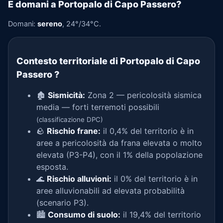
E domani a Portopalo di Capo Passero?
Domani:
sereno
, 24°/34°C.
Contesto territoriale di Portopalo di Capo
Passero
?
🏚️
Sismicità:
Zona 2 — pericolosità sismica
media — forti terremoti possibili
(classificazione DPC)
🪨
Rischio frane:
il 0,4% del territorio è in
aree a pericolosità da frana elevata o molto
elevata (P3-P4), con il 1% della popolazione
esposta.
🌊
Rischio alluvioni:
il 0% del territorio è in
aree alluvionabili ad elevata probabilità
(scenario P3).
🏙️
Consumo di suolo:
il 19,4% del territorio