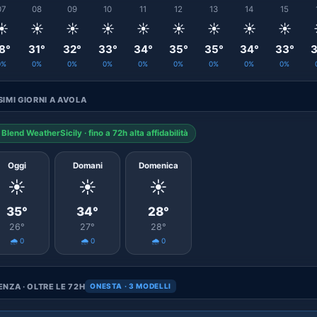
07
08
09
10
11
12
13
14
15
☀️
☀️
☀️
☀️
☀️
☀️
☀️
☀️
☀️
8°
31°
32°
33°
34°
35°
35°
34°
33°
3
0%
0%
0%
0%
0%
0%
0%
0%
0%
IMI GIORNI A AVOLA
Blend WeatherSicily · fino a 72h alta affidabilità
Oggi
Domani
Domenica
☀️
☀️
☀️
35°
34°
28°
26°
27°
28°
🌧️ 0
🌧️ 0
🌧️ 0
NZA · OLTRE LE 72H
ONESTA · 3 MODELLI