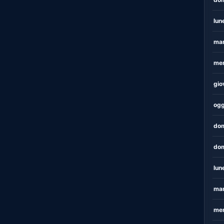
lun
mar
mer
gio
ogg
dom
dom
lun
mar
mer