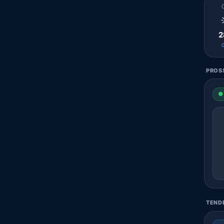
2
PROSS
● 
TENDE