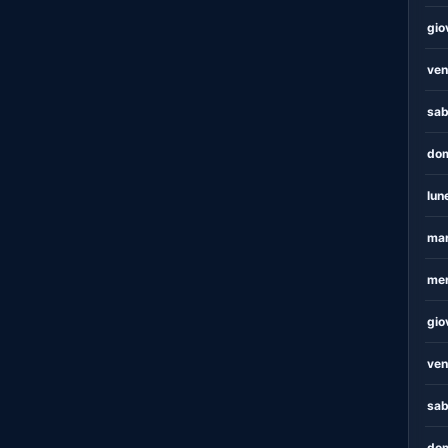
gio
ven
sab
dom
lun
mar
mer
gio
ven
sab
dom