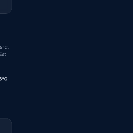
35°C.
-Est
,6°C