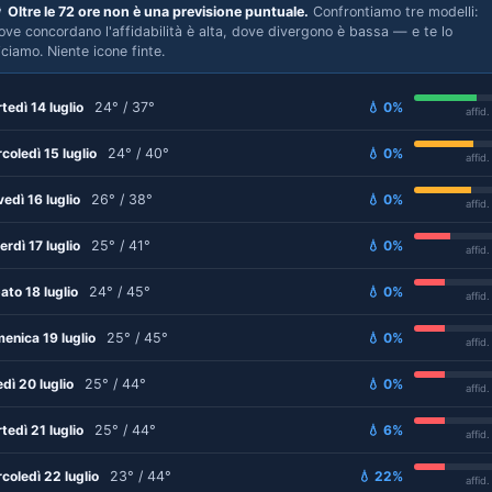

Oltre le 72 ore non è una previsione puntuale.
Confrontiamo tre modelli:
ove concordano l'affidabilità è alta, dove divergono è bassa — e te lo
iciamo. Niente icone finte.
tedì 14 luglio
24° / 37°
💧 0%
affid
coledì 15 luglio
24° / 40°
💧 0%
affid
vedì 16 luglio
26° / 38°
💧 0%
affid
erdì 17 luglio
25° / 41°
💧 0%
affid
ato 18 luglio
24° / 45°
💧 0%
affid
enica 19 luglio
25° / 45°
💧 0%
affid
edì 20 luglio
25° / 44°
💧 0%
affid
tedì 21 luglio
25° / 44°
💧 6%
affid
coledì 22 luglio
23° / 44°
💧 22%
affid