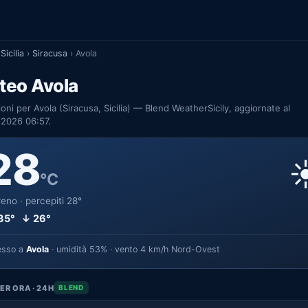
Sicilia
›
Siracusa
›
Avola
teo Avola
ioni per Avola (Siracusa, Sicilia) — Blend WeatherSicily, aggiornate al
/2026 06:57.
28
☀
°C
eno · percepiti 28°
35° ↓ 26°
esso a
Avola
· umidità 53% · vento 4 km/h Nord-Ovest
ER ORA · 24H
BLEND