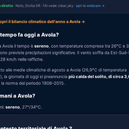
n diretta
· Noto, Sicilia SR · l'AI vede: clear_sky ·
apri la webcam →
opri il bilancio climatico dell'anno a Avola →
tempo fa oggi a Avola?
a Avola il tempo è
sereno
, con temperature comprese tra 26°C e 
no previste precipitazioni significative. Il vento soffia da Est-Sud
 28 km/h nelle raffiche.
tto alle medie climatiche di agosto a Avola (26,9°C di temperatura
, la giornata di oggi si preannuncia
più calda del solito, di circa 3
la norma del periodo 1806–2015.
mani a Avola?
ni:
sereno
, 27°/34°C.
ntesto territoriale di Avola
?