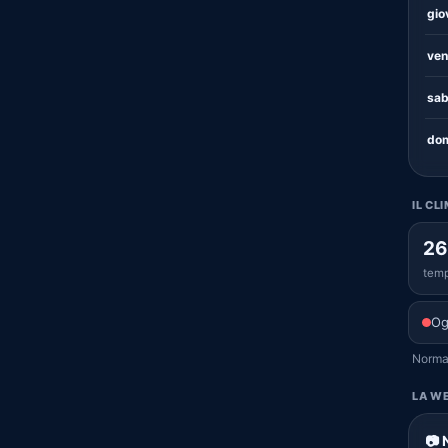
gio
ven
sab
dom
IL CL
26
temp
Og
Normal
LA WE
📷 