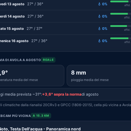
vedì 13 agosto
27° / 36°
💧 0%
affid
erdì 14 agosto
27° / 36°
💧 0%
affid
ato 15 agosto
27° / 37°
💧 0%
affid
enica 16 agosto
27° / 36°
💧 0%
affid
IMA DI AVOLA A AGOSTO
REALE
,9°
8 mm
eratura media del mese
pioggia media del mese
gi media prevista ~31°:
+3,6° sopra la norma
di agosto
i climatiche dalla rianalisi 20CRv3 e GPCC (1806–2015), cella più vicina a Avola
BCAM PIÙ VICINA
A 15.3 KM
Noto, Testa Dell'acqua - Panoramica nord