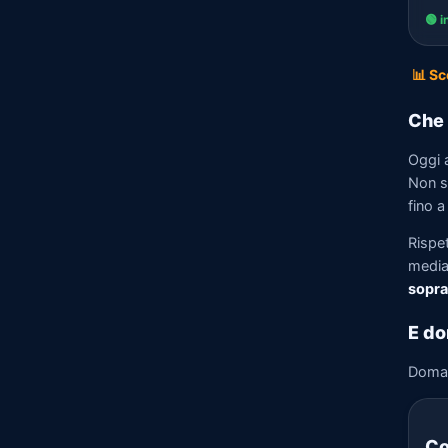
🟢 i
📊 Sc
Che 
Oggi 
Non so
fino a
Rispe
media)
sopra
E do
Doma
Co