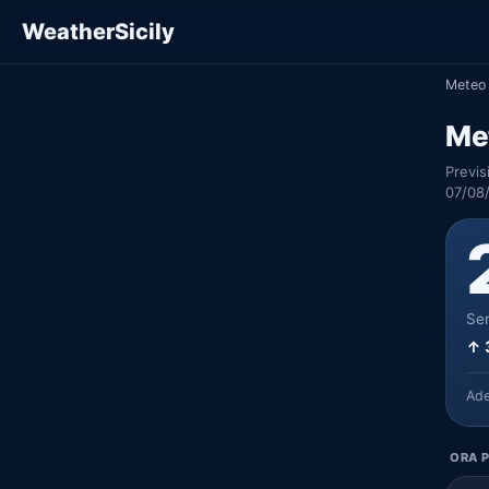
WeatherSicily
Meteo 
Me
Previs
07/08
Ser
↑ 
Ad
ORA P