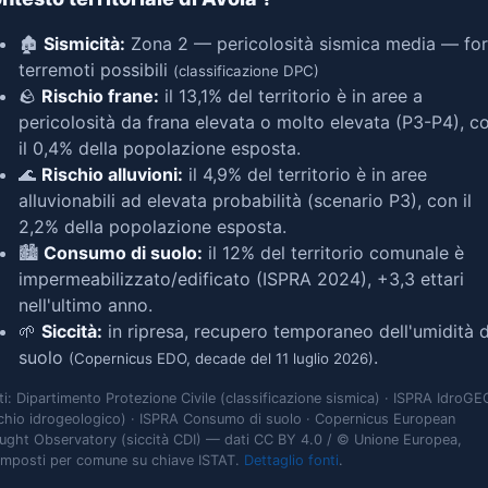
🏚️
Sismicità:
Zona 2 — pericolosità sismica media — for
terremoti possibili
(classificazione DPC)
🪨
Rischio frane:
il 13,1% del territorio è in aree a
pericolosità da frana elevata o molto elevata (P3-P4), c
il 0,4% della popolazione esposta.
🌊
Rischio alluvioni:
il 4,9% del territorio è in aree
alluvionabili ad elevata probabilità (scenario P3), con il
2,2% della popolazione esposta.
🏙️
Consumo di suolo:
il 12% del territorio comunale è
impermeabilizzato/edificato (ISPRA 2024), +3,3 ettari
nell'ultimo anno.
🌱
Siccità:
in ripresa, recupero temporaneo dell'umidità d
suolo
.
(Copernicus EDO, decade del 11 luglio 2026)
ti: Dipartimento Protezione Civile (classificazione sismica) · ISPRA IdroGE
schio idrogeologico) · ISPRA Consumo di suolo · Copernicus European
ught Observatory (siccità CDI) — dati CC BY 4.0 / © Unione Europea,
omposti per comune su chiave ISTAT.
Dettaglio fonti
.