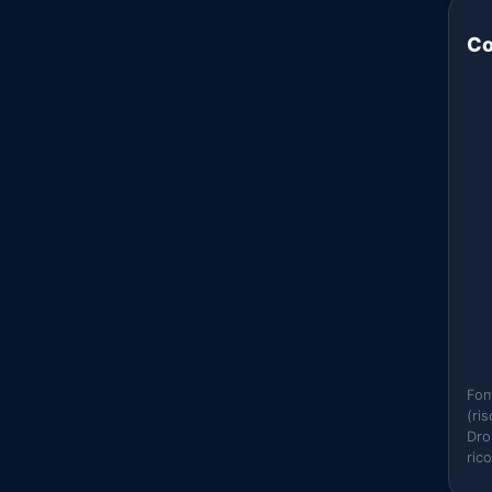
Co
Fon
(ri
Dro
ric