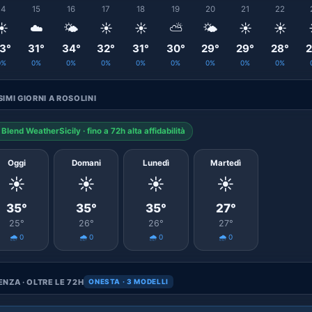
14
15
16
17
18
19
20
21
22
☀️
☁️
🌤️
☀️
☀️
⛅
🌤️
☀️
☀️
3°
31°
34°
32°
31°
30°
29°
29°
28°
2
0%
0%
0%
0%
0%
0%
0%
0%
0%
IMI GIORNI A ROSOLINI
Blend WeatherSicily · fino a 72h alta affidabilità
Oggi
Domani
Lunedì
Martedì
☀️
☀️
☀️
☀️
35°
35°
35°
27°
25°
26°
26°
27°
🌧️ 0
🌧️ 0
🌧️ 0
🌧️ 0
NZA · OLTRE LE 72H
ONESTA · 3 MODELLI