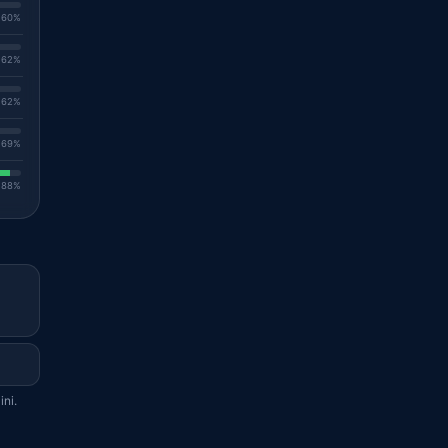
. 60%
. 62%
. 62%
. 69%
. 88%
ini.