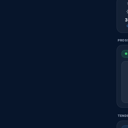
3
PROSS
● 
TENDE