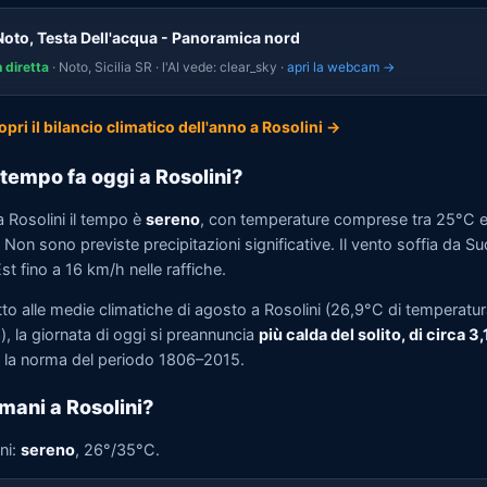
Noto, Testa Dell'acqua - Panoramica nord
n diretta
· Noto, Sicilia SR · l'AI vede: clear_sky ·
apri la webcam →
opri il bilancio climatico dell'anno a Rosolini →
tempo fa oggi a Rosolini?
a Rosolini il tempo è
sereno
, con temperature comprese tra 25°C 
Non sono previste precipitazioni significative. Il vento soffia da Su
t fino a 16 km/h nelle raffiche.
tto alle medie climatiche di agosto a Rosolini (26,9°C di temperatu
, la giornata di oggi si preannuncia
più calda del solito, di circa 3
la norma del periodo 1806–2015.
mani a Rosolini?
ni:
sereno
, 26°/35°C.