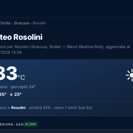
Sicilia
›
Siracusa
›
Rosolini
eo Rosolini
ioni per Rosolini (Siracusa, Sicilia) — Blend WeatherSicily, aggiornate al
/2026 13:29.
33
☀
°C
eno · percepiti 34°
35° ↓ 25°
esso a
Rosolini
· umidità 45% · vento 7 km/h Sud-Est
ER ORA · 24H
BLEND