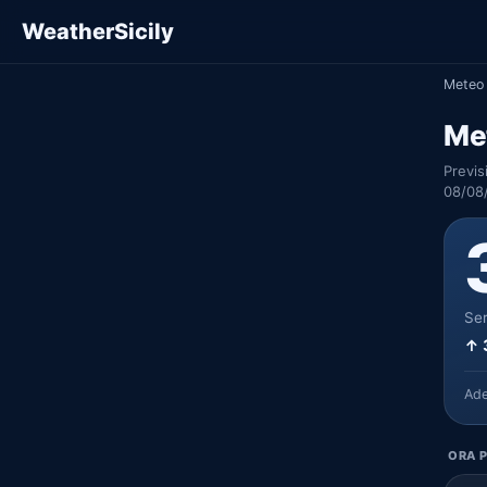
WeatherSicily
Meteo 
Met
Previs
08/08
Ser
↑ 
Ad
ORA P