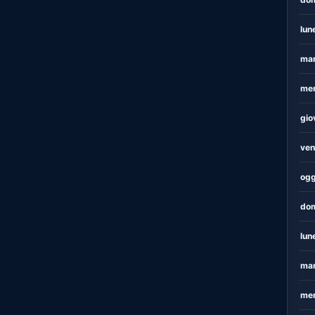
lun
mar
mer
gio
ven
ogg
dom
lun
mar
mer