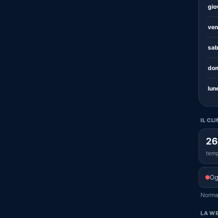
gio
ven
sab
dom
lun
IL CL
26
temp
Og
Normal
LA WE