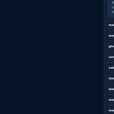

d
d
mar
mer
gio
ven
sab
dom
lun
mar
mer