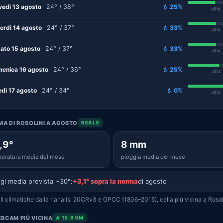
vedì 13 agosto
24° / 38°
💧 25%
affid
erdì 14 agosto
24° / 37°
💧 33%
affid
ato 15 agosto
24° / 37°
💧 33%
affid
enica 16 agosto
24° / 36°
💧 25%
affid
edì 17 agosto
24° / 34°
💧 0%
affid
IMA DI ROSOLINI A AGOSTO
REALE
,9°
8 mm
eratura media del mese
pioggia media del mese
gi media prevista ~30°:
+3,1° sopra la norma
di agosto
i climatiche dalla rianalisi 20CRv3 e GPCC (1806–2015), cella più vicina a Rosol
BCAM PIÙ VICINA
A 15.9 KM