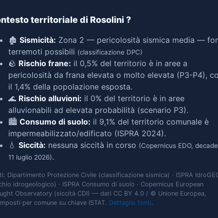
ntesto territoriale di Rosolini
?
🏚️
Sismicità:
Zona 2 — pericolosità sismica media — for
terremoti possibili
(classificazione DPC)
🪨
Rischio frane:
il 0,5% del territorio è in aree a
pericolosità da frana elevata o molto elevata (P3-P4), c
il 1,4% della popolazione esposta.
🌊
Rischio alluvioni:
il 0% del territorio è in aree
alluvionabili ad elevata probabilità (scenario P3).
🏙️
Consumo di suolo:
il 9,1% del territorio comunale è
impermeabilizzato/edificato (ISPRA 2024).
💧
Siccità:
nessuna siccità in corso
(Copernicus EDO, decade
.
11 luglio 2026)
ti: Dipartimento Protezione Civile (classificazione sismica) · ISPRA IdroGE
schio idrogeologico) · ISPRA Consumo di suolo · Copernicus European
ught Observatory (siccità CDI) — dati CC BY 4.0 / © Unione Europea,
omposti per comune su chiave ISTAT.
Dettaglio fonti
.