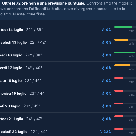

Oltre le 72 ore non è una previsione puntuale.
Confrontiamo tre modelli:
ove concordano l'affidabilità è alta, dove divergono è bassa — e te lo
iciamo. Niente icone finte.
tedì 14 luglio
22° / 39°
💧 0%
affid
coledì 15 luglio
22° / 42°
💧 0%
affid
vedì 16 luglio
24° / 38°
💧 0%
affid
erdì 17 luglio
24° / 40°
💧 0%
affid
ato 18 luglio
23° / 46°
💧 0%
affid
enica 19 luglio
23° / 44°
💧 0%
affid
edì 20 luglio
23° / 45°
💧 0%
affid
tedì 21 luglio
24° / 47°
💧 6%
affid
coledì 22 luglio
22° / 44°
💧 22%
affid