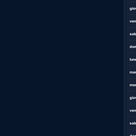
gio
ven
sab
dom
lun
mar
mer
gio
ven
sab
dom