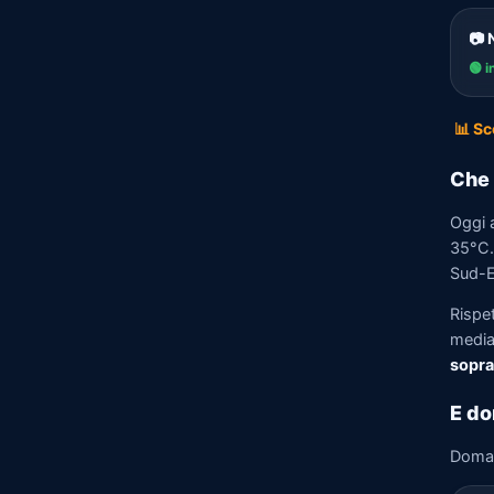
📷 
🟢 i
📊 Sc
Che 
Oggi 
35°C. 
Sud-Es
Rispe
media)
sopra
E do
Doma