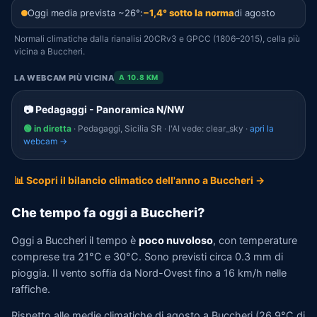
Oggi media prevista ~26°:
−1,4° sotto la norma
di agosto
Normali climatiche dalla rianalisi 20CRv3 e GPCC (1806–2015), cella più
vicina a Buccheri.
LA WEBCAM PIÙ VICINA
A 10.8 KM
📷 Pedagaggi - Panoramica N/NW
🟢 in diretta
· Pedagaggi, Sicilia SR · l'AI vede: clear_sky ·
apri la
webcam →
📊 Scopri il bilancio climatico dell'anno a Buccheri →
Che tempo fa oggi a Buccheri?
Oggi a Buccheri il tempo è
poco nuvoloso
, con temperature
comprese tra 21°C e 30°C. Sono previsti circa 0.3 mm di
pioggia. Il vento soffia da Nord-Ovest fino a 16 km/h nelle
raffiche.
Rispetto alle medie climatiche di agosto a Buccheri (26,9°C di