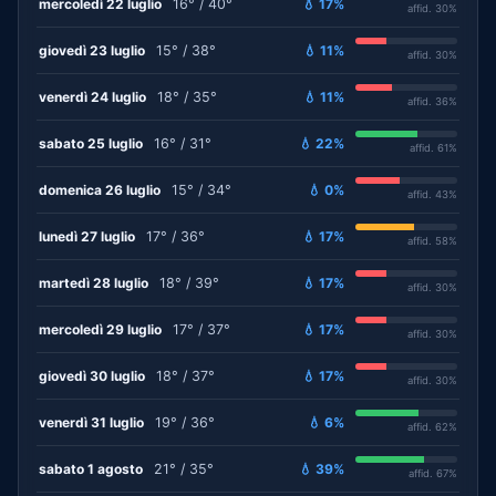
mercoledì 22 luglio
16° / 40°
💧 17%
affid. 30%
giovedì 23 luglio
15° / 38°
💧 11%
affid. 30%
venerdì 24 luglio
18° / 35°
💧 11%
affid. 36%
sabato 25 luglio
16° / 31°
💧 22%
affid. 61%
domenica 26 luglio
15° / 34°
💧 0%
affid. 43%
lunedì 27 luglio
17° / 36°
💧 17%
affid. 58%
martedì 28 luglio
18° / 39°
💧 17%
affid. 30%
mercoledì 29 luglio
17° / 37°
💧 17%
affid. 30%
giovedì 30 luglio
18° / 37°
💧 17%
affid. 30%
venerdì 31 luglio
19° / 36°
💧 6%
affid. 62%
sabato 1 agosto
21° / 35°
💧 39%
affid. 67%