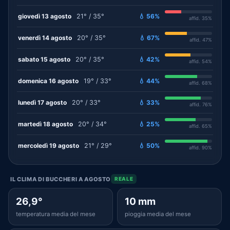
giovedì 13 agosto
21° / 35°
💧 56%
affid. 35%
venerdì 14 agosto
20° / 35°
💧 67%
affid. 47%
sabato 15 agosto
20° / 35°
💧 42%
affid. 54%
domenica 16 agosto
19° / 33°
💧 44%
affid. 68%
lunedì 17 agosto
20° / 33°
💧 33%
affid. 76%
martedì 18 agosto
20° / 34°
💧 25%
affid. 65%
mercoledì 19 agosto
21° / 29°
💧 50%
affid. 90%
IL CLIMA DI BUCCHERI A AGOSTO
REALE
26,9°
10 mm
temperatura media del mese
pioggia media del mese