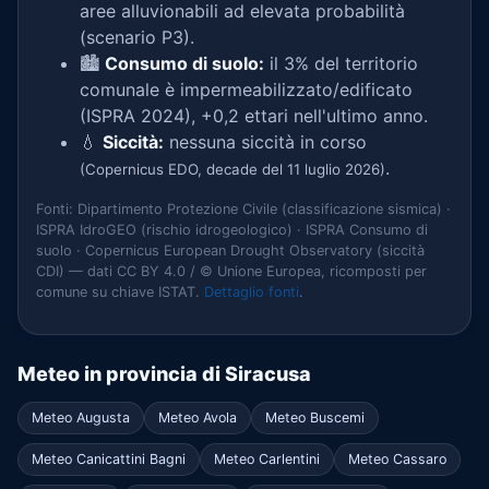
aree alluvionabili ad elevata probabilità
(scenario P3).
🏙️
Consumo di suolo:
il 3% del territorio
comunale è impermeabilizzato/edificato
(ISPRA 2024), +0,2 ettari nell'ultimo anno.
💧
Siccità:
nessuna siccità in corso
.
(Copernicus EDO, decade del 11 luglio 2026)
Fonti: Dipartimento Protezione Civile (classificazione sismica) ·
ISPRA IdroGEO (rischio idrogeologico) · ISPRA Consumo di
suolo · Copernicus European Drought Observatory (siccità
CDI) — dati CC BY 4.0 / © Unione Europea, ricomposti per
comune su chiave ISTAT.
Dettaglio fonti
.
Meteo in provincia di Siracusa
Meteo Augusta
Meteo Avola
Meteo Buscemi
Meteo Canicattini Bagni
Meteo Carlentini
Meteo Cassaro