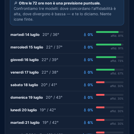
🔎
Oltre le 72 ore non è una previsione puntuale.
Confrontiamo tre modelli: dove concordano l'affidabilità è
alta, dove divergono è bassa — e te lo diciamo. Niente
icone finte.
martedì 14 luglio
20° / 36°
💧 0%
affid. 81%
mercoledì 15 luglio
22° / 37°
💧 0%
affid. 91%
giovedì 16 luglio
22° / 39°
💧 0%
affid. 73%
venerdì 17 luglio
22° / 38°
💧 0%
affid. 67%
sabato 18 luglio
20° / 41°
💧 0%
affid. 30%
domenica 19 luglio
20° / 43°
💧 0%
affid. 30%
lunedì 20 luglio
19° / 42°
💧 0%
affid. 30%
martedì 21 luglio
19° / 42°
💧 6%
affid. 30%