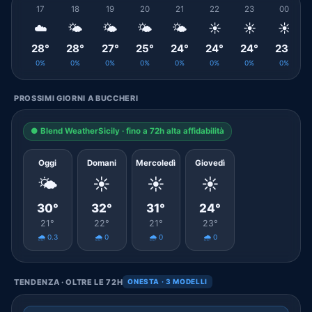
17
18
19
20
21
22
23
00
☁️
🌤️
🌤️
🌤️
🌤️
☀️
☀️
☀️
28°
28°
27°
25°
24°
24°
24°
23°
0%
0%
0%
0%
0%
0%
0%
0%
PROSSIMI GIORNI A BUCCHERI
● Blend WeatherSicily · fino a 72h alta affidabilità
Oggi
Domani
Mercoledì
Giovedì
🌤️
☀️
☀️
☀️
30°
32°
31°
24°
21°
22°
21°
23°
🌧️ 0.3
🌧️ 0
🌧️ 0
🌧️ 0
TENDENZA · OLTRE LE 72H
ONESTA · 3 MODELLI