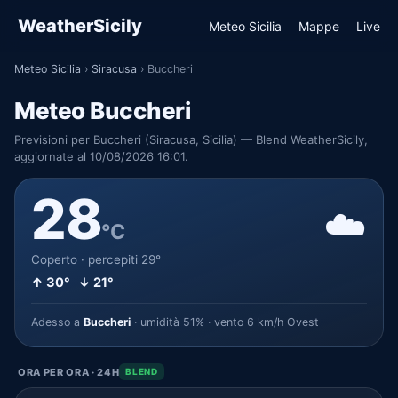
WeatherSicily
Meteo Sicilia
Mappe
Live
Meteo Sicilia
›
Siracusa
›
Buccheri
Meteo Buccheri
Previsioni per Buccheri (Siracusa, Sicilia) — Blend WeatherSicily,
aggiornate al 10/08/2026 16:01.
28
☁️
°C
Coperto · percepiti 29°
↑ 30° ↓ 21°
Adesso a
Buccheri
· umidità 51% · vento 6 km/h Ovest
ORA PER ORA · 24H
BLEND