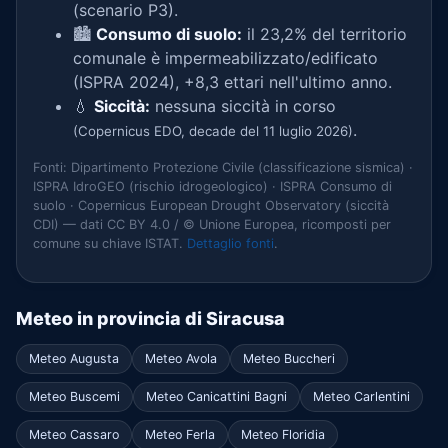
(scenario P3).
🏙️
Consumo di suolo:
il 23,2% del territorio
comunale è impermeabilizzato/edificato
(ISPRA 2024), +8,3 ettari nell'ultimo anno.
💧
Siccità:
nessuna siccità in corso
.
(Copernicus EDO, decade del 11 luglio 2026)
Fonti: Dipartimento Protezione Civile (classificazione sismica) ·
ISPRA IdroGEO (rischio idrogeologico) · ISPRA Consumo di
suolo · Copernicus European Drought Observatory (siccità
CDI) — dati CC BY 4.0 / © Unione Europea, ricomposti per
comune su chiave ISTAT.
Dettaglio fonti
.
Meteo in provincia di Siracusa
Meteo Augusta
Meteo Avola
Meteo Buccheri
Meteo Buscemi
Meteo Canicattini Bagni
Meteo Carlentini
Meteo Cassaro
Meteo Ferla
Meteo Floridia