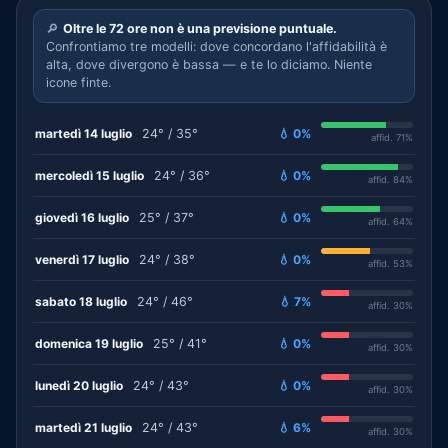
🔎
Oltre le 72 ore non è una previsione puntuale.
Confrontiamo tre modelli: dove concordano l'affidabilità è
alta, dove divergono è bassa — e te lo diciamo. Niente
icone finte.
martedì 14 luglio
24° / 35°
💧 0%
affid. 71%
mercoledì 15 luglio
24° / 36°
💧 0%
affid. 84%
giovedì 16 luglio
25° / 37°
💧 0%
affid. 64%
venerdì 17 luglio
24° / 38°
💧 0%
affid. 53%
sabato 18 luglio
24° / 46°
💧 7%
affid. 30%
domenica 19 luglio
25° / 41°
💧 0%
affid. 30%
lunedì 20 luglio
24° / 43°
💧 0%
affid. 30%
martedì 21 luglio
24° / 43°
💧 6%
affid. 30%