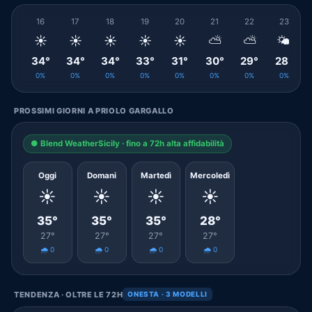
16
17
18
19
20
21
22
23
☀️
☀️
☀️
☀️
☀️
⛅
⛅
🌤️
34°
34°
34°
33°
31°
30°
29°
28°
0%
0%
0%
0%
0%
0%
0%
0%
PROSSIMI GIORNI A PRIOLO GARGALLO
● Blend WeatherSicily · fino a 72h alta affidabilità
Oggi
Domani
Martedì
Mercoledì
☀️
☀️
☀️
☀️
35°
35°
35°
28°
27°
27°
27°
27°
🌧️ 0
🌧️ 0
🌧️ 0
🌧️ 0
TENDENZA · OLTRE LE 72H
ONESTA · 3 MODELLI