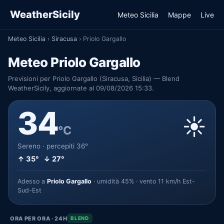
WeatherSicily
Meteo Sicilia
Mappe
Live
Meteo Sicilia
›
Siracusa
›
Priolo Gargallo
Meteo Priolo Gargallo
Previsioni per Priolo Gargallo (Siracusa, Sicilia) — Blend
WeatherSicily, aggiornate al 09/08/2026 15:33.
34
☀️
°C
Sereno · percepiti 36°
↑ 35° ↓ 27°
Adesso a
Priolo Gargallo
· umidità 45% · vento 11 km/h Est-
Sud-Est
ORA PER ORA · 24H
BLEND