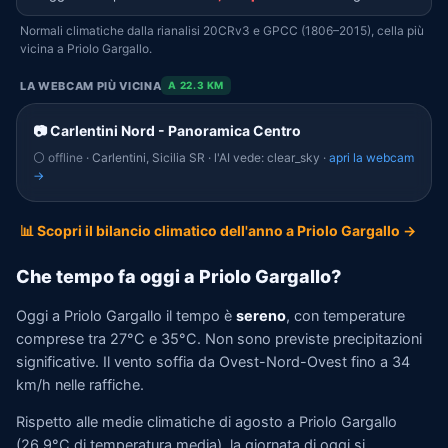
Normali climatiche dalla rianalisi 20CRv3 e GPCC (1806–2015), cella più
vicina a Priolo Gargallo.
LA WEBCAM PIÙ VICINA
A 22.3 KM
📷 Carlentini Nord - Panoramica Centro
⚪ offline
· Carlentini, Sicilia SR · l'AI vede: clear_sky ·
apri la webcam
→
📊 Scopri il bilancio climatico dell'anno a Priolo Gargallo →
Che tempo fa oggi a Priolo Gargallo?
Oggi a Priolo Gargallo il tempo è
sereno
, con temperature
comprese tra 27°C e 35°C. Non sono previste precipitazioni
significative. Il vento soffia da Ovest-Nord-Ovest fino a 34
km/h nelle raffiche.
Rispetto alle medie climatiche di agosto a Priolo Gargallo
(26,9°C di temperatura media), la giornata di oggi si