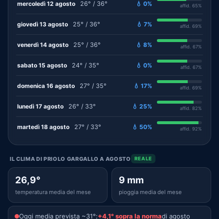
mercoledì 12 agosto
26° / 36°
💧 0%
affid. 65%
giovedì 13 agosto
25° / 36°
💧 7%
affid. 69%
venerdì 14 agosto
25° / 36°
💧 8%
affid. 67%
sabato 15 agosto
24° / 35°
💧 0%
affid. 67%
domenica 16 agosto
27° / 35°
💧 17%
affid. 69%
lunedì 17 agosto
26° / 33°
💧 25%
affid. 82%
martedì 18 agosto
27° / 33°
💧 50%
affid. 92%
IL CLIMA DI PRIOLO GARGALLO A AGOSTO
REALE
26,9°
9 mm
temperatura media del mese
pioggia media del mese
Oggi media prevista ~31°:
+4,1° sopra la norma
di agosto