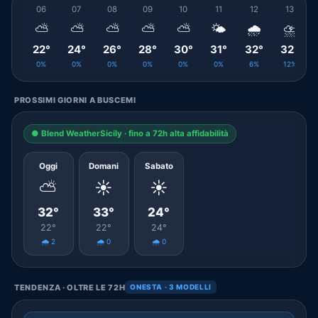
06
07
08
09
10
11
12
13
⛅
⛅
⛅
⛅
⛅
🌤️
🌧️
⛈️
22°
24°
26°
28°
30°
31°
32°
32°
0%
0%
0%
0%
0%
0%
6%
12%
PROSSIMI GIORNI A BUSCEMI
● Blend WeatherSicily · fino a 72h alta affidabilità
Oggi
Domani
Sabato
⛅
☀️
☀️
32°
33°
24°
22°
22°
24°
🌧️ 2
🌧️ 0
🌧️ 0
TENDENZA · OLTRE LE 72H
ONESTA · 3 MODELLI