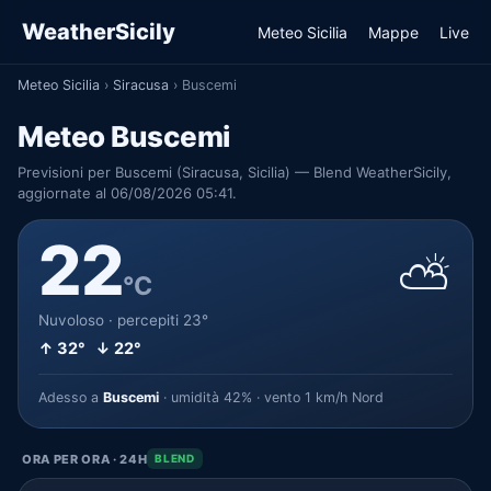
WeatherSicily
Meteo Sicilia
Mappe
Live
Meteo Sicilia
›
Siracusa
›
Buscemi
Meteo Buscemi
Previsioni per Buscemi (Siracusa, Sicilia) — Blend WeatherSicily,
aggiornate al 06/08/2026 05:41.
22
⛅
°C
Nuvoloso · percepiti 23°
↑ 32° ↓ 22°
Adesso a
Buscemi
· umidità 42% · vento 1 km/h Nord
ORA PER ORA · 24H
BLEND