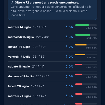
🔎
Oltre le 72 ore non è una previsione puntuale.
Confrontiamo tre modelli: dove concordano l'affidabilità è
alta, dove divergono è bassa — e te lo diciamo. Niente
icone finte.
martedì 14 luglio
19° / 36°
💧 0%
affid. 62%
mercoledì 15 luglio
22° / 38°
💧 0%
affid. 70%
giovedì 16 luglio
22° / 39°
💧 0%
affid. 52%
venerdì 17 luglio
22° / 39°
💧 0%
affid. 47%
sabato 18 luglio
21° / 41°
💧 0%
affid. 30%
domenica 19 luglio
20° / 43°
💧 0%
affid. 30%
lunedì 20 luglio
19° / 42°
💧 6%
affid. 30%
martedì 21 luglio
19° / 42°
💧 6%
affid. 30%