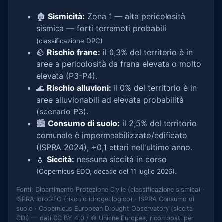
🏚️
Sismicità:
Zona 1 — alta pericolosità
sismica — forti terremoti probabili
(classificazione DPC)
🪨
Rischio frane:
il 0,3% del territorio è in
aree a pericolosità da frana elevata o molto
elevata (P3-P4).
🌊
Rischio alluvioni:
il 0% del territorio è in
aree alluvionabili ad elevata probabilità
(scenario P3).
🏙️
Consumo di suolo:
il 2,5% del territorio
comunale è impermeabilizzato/edificato
(ISPRA 2024), +0,1 ettari nell'ultimo anno.
💧
Siccità:
nessuna siccità in corso
.
(Copernicus EDO, decade del 11 luglio 2026)
Fonti: Dipartimento Protezione Civile (classificazione sismica) ·
ISPRA IdroGEO (rischio idrogeologico) · ISPRA Consumo di
suolo · Copernicus European Drought Observatory (siccità
CDI) — dati CC BY 4.0 / © Unione Europea, ricomposti per