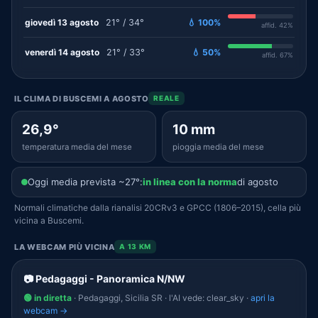
giovedì 13 agosto
21° / 34°
💧 100%
affid. 42%
venerdì 14 agosto
21° / 33°
💧 50%
affid. 67%
IL CLIMA DI BUSCEMI A AGOSTO
REALE
26,9°
10 mm
temperatura media del mese
pioggia media del mese
Oggi media prevista ~27°:
in linea con la norma
di agosto
Normali climatiche dalla rianalisi 20CRv3 e GPCC (1806–2015), cella più
vicina a Buscemi.
LA WEBCAM PIÙ VICINA
A 13 KM
📷 Pedagaggi - Panoramica N/NW
🟢 in diretta
· Pedagaggi, Sicilia SR · l'AI vede: clear_sky ·
apri la
webcam →