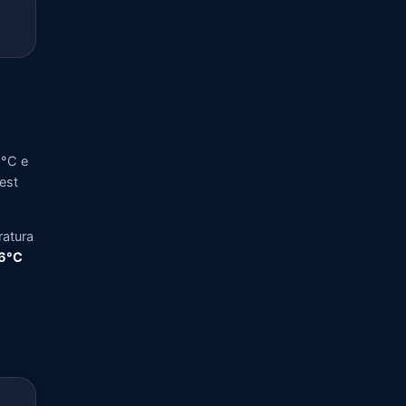
5°C e
vest
ratura
,6°C