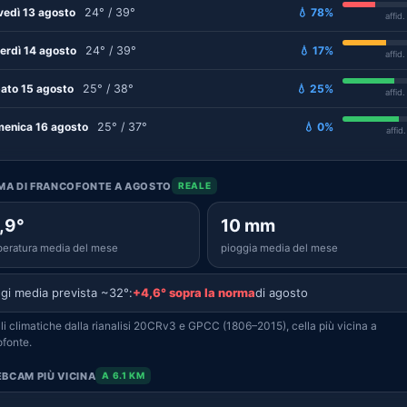
vedì 13 agosto
24° / 39°
💧 78%
affid
erdì 14 agosto
24° / 39°
💧 17%
affid
ato 15 agosto
25° / 38°
💧 25%
affid
enica 16 agosto
25° / 37°
💧 0%
affid
IMA DI FRANCOFONTE A AGOSTO
REALE
,9°
10 mm
eratura media del mese
pioggia media del mese
gi media prevista ~32°:
+4,6° sopra la norma
di agosto
i climatiche dalla rianalisi 20CRv3 e GPCC (1806–2015), cella più vicina a
fonte.
BCAM PIÙ VICINA
A 6.1 KM