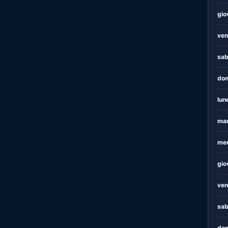
gio
ven
sab
dom
lun
mar
mer
gio
ven
sab
dom