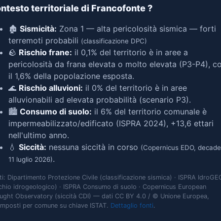
ntesto territoriale di Francofonte
?
🏚️
Sismicità:
Zona 1 — alta pericolosità sismica — forti
terremoti probabili
(classificazione DPC)
🪨
Rischio frane:
il 0,1% del territorio è in aree a
pericolosità da frana elevata o molto elevata (P3-P4), c
il 1,6% della popolazione esposta.
🌊
Rischio alluvioni:
il 0% del territorio è in aree
alluvionabili ad elevata probabilità (scenario P3).
🏙️
Consumo di suolo:
il 6% del territorio comunale è
impermeabilizzato/edificato (ISPRA 2024), +13,6 ettari
nell'ultimo anno.
💧
Siccità:
nessuna siccità in corso
(Copernicus EDO, decade
.
11 luglio 2026)
ti: Dipartimento Protezione Civile (classificazione sismica) · ISPRA IdroGE
schio idrogeologico) · ISPRA Consumo di suolo · Copernicus European
ught Observatory (siccità CDI) — dati CC BY 4.0 / © Unione Europea,
omposti per comune su chiave ISTAT.
Dettaglio fonti
.