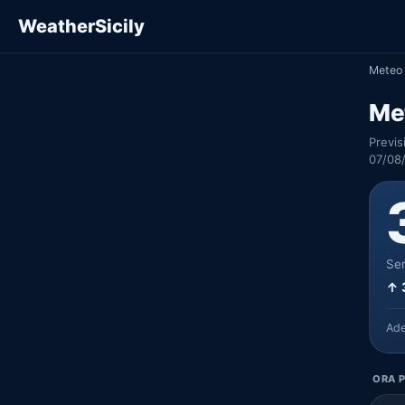
WeatherSicily
Meteo 
Me
Previs
07/08
Ser
↑ 
Ad
ORA P