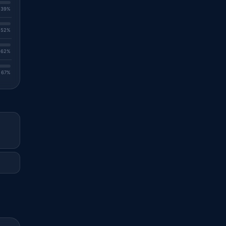
. 39%
. 52%
. 62%
. 67%