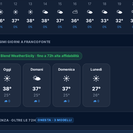
11
12
13
14
15
16
17
18
19
☀️
☀️
☀️
🌤️
🌤️
⛅
🌤️
🌤️
🌤️
6°
37°
38°
38°
37°
36°
36°
33°
32°
3
0%
0%
0%
0%
0%
0%
0%
0%
0%
IMI GIORNI A FRANCOFONTE
Blend WeatherSicily · fino a 72h alta affidabilità
Oggi
Domani
Domenica
Lunedì
☀️
🌤️
☀️
☀️
38°
37°
37°
27°
25°
25°
25°
26°
🌧️ 0
🌧️ 0
🌧️ 0
🌧️ 0
NZA · OLTRE LE 72H
ONESTA · 3 MODELLI