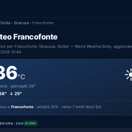
Sicilia
›
Siracusa
›
Francofonte
teo Francofonte
ioni per Francofonte (Siracusa, Sicilia) — Blend WeatherSicily, aggiornate
/2026 10:44.
36
☀
°C
eno · percepiti 35°
38° ↓ 25°
esso a
Francofonte
· umidità 30% · vento 7 km/h Nord-Est
ER ORA · 24H
BLEND