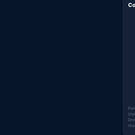
Co
Fon
(ri
Dro
ric