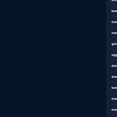
lun
mar
mer
gio
ogg
dom
dom
lun
mar
mer