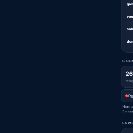
gio
ven
sab
dom
IL CL
26
temp
Og
Normal
Franco
LA WE