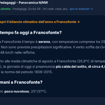
Pedagaggi - Panoramica N/NW
n diretta
· Pedagaggi, Sicilia SR · l'AI vede: clear_sky ·
apri la webcam →
opri il bilancio climatico dell'anno a Francofonte →
tempo fa oggi a Francofonte?
a Francofonte il tempo è
sereno
, con temperature comprese tra 2
Non sono previste precipitazioni significative. Il vento soffia da O
 48 km/h nelle raffiche.
tto alle medie climatiche di agosto a Francofonte (26,9°C di tempe
, la giornata di oggi si preannuncia
più calda del solito, di circa 4
la norma del periodo 1806–2015.
mani a Francofonte?
ni:
poco nuvoloso
, 25°/37°C.