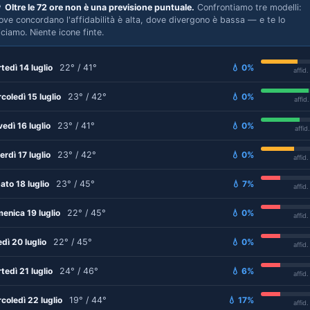

Oltre le 72 ore non è una previsione puntuale.
Confrontiamo tre modelli:
ove concordano l'affidabilità è alta, dove divergono è bassa — e te lo
iciamo. Niente icone finte.
tedì 14 luglio
22° / 41°
💧 0%
affid
coledì 15 luglio
23° / 42°
💧 0%
affid
vedì 16 luglio
23° / 41°
💧 0%
affid
erdì 17 luglio
23° / 42°
💧 0%
affid
ato 18 luglio
23° / 45°
💧 7%
affid
enica 19 luglio
22° / 45°
💧 0%
affid
edì 20 luglio
22° / 45°
💧 0%
affid
tedì 21 luglio
24° / 46°
💧 6%
affid
coledì 22 luglio
19° / 44°
💧 17%
affid