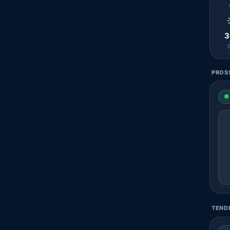
3
PROSS
● 
TENDE