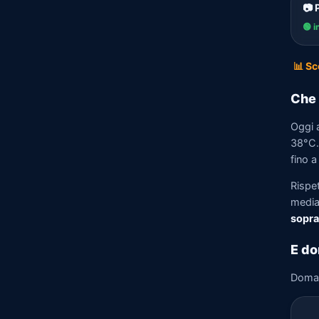
📷 
🟢 i
📊 Sc
Che 
Oggi 
38°C. 
fino a
Rispe
media)
sopra
E do
Doma