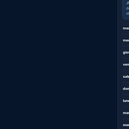

d
d
mar
mer
gio
ven
sab
dom
lun
mar
mer