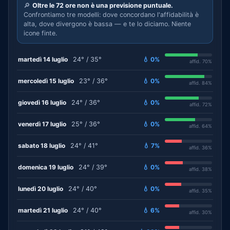
🔎
Oltre le 72 ore non è una previsione puntuale.
Confrontiamo tre modelli: dove concordano l'affidabilità è
alta, dove divergono è bassa — e te lo diciamo. Niente
icone finte.
martedì 14 luglio
24° / 35°
💧 0%
affid. 70%
mercoledì 15 luglio
23° / 36°
💧 0%
affid. 84%
giovedì 16 luglio
24° / 36°
💧 0%
affid. 72%
venerdì 17 luglio
25° / 36°
💧 0%
affid. 64%
sabato 18 luglio
24° / 41°
💧 7%
affid. 36%
domenica 19 luglio
24° / 39°
💧 0%
affid. 38%
lunedì 20 luglio
24° / 40°
💧 0%
affid. 35%
martedì 21 luglio
24° / 40°
💧 6%
affid. 30%