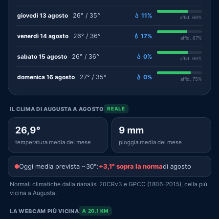
giovedì 13 agosto
26° / 35°
💧 11%
affid. 69%
venerdì 14 agosto
26° / 36°
💧 17%
affid. 67%
sabato 15 agosto
26° / 36°
💧 0%
affid. 69%
domenica 16 agosto
27° / 35°
💧 0%
affid. 75%
IL CLIMA DI AUGUSTA A AGOSTO
REALE
26,9°
9 mm
temperatura media del mese
pioggia media del mese
Oggi media prevista ~30°:
+3,1° sopra la norma
di agosto
Normali climatiche dalla rianalisi 20CRv3 e GPCC (1806–2015), cella più
vicina a Augusta.
LA WEBCAM PIÙ VICINA
A 20.1 KM