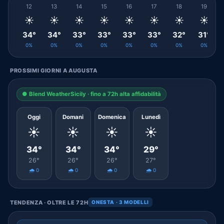
12
13
14
15
16
17
18
19
☀️
☀️
☀️
☀️
☀️
☀️
☀️
☀️
34°
34°
33°
33°
33°
33°
32°
31°
0%
0%
0%
0%
0%
0%
0%
0%
PROSSIMI GIORNI A AUGUSTA
● Blend WeatherSicily · fino a 72h alta affidabilità
Oggi
Domani
Domenica
Lunedì
☀️
☀️
☀️
☀️
34°
34°
34°
29°
26°
26°
26°
27°
🌧️ 0
🌧️ 0
🌧️ 0
🌧️ 0
TENDENZA · OLTRE LE 72H
ONESTA · 3 MODELLI