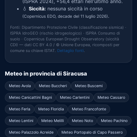
(ISPRA 2024), +56,4 ettari nell'ultimo anno.
💧
Siccità:
nessuna siccità in corso
.
(Copernicus EDO, decade del 11 luglio 2026)
Fonti: Dipartimento Protezione Civile (classificazione sismica) ·
ISPRA IdroGEO (rischio idrogeologico) · ISPRA Consumo di
suolo · Copernicus European Drought Observatory (siccità
CDI) — dati CC BY 4.0 / © Unione Europea, ricomposti per
comune su chiave ISTAT.
Dettaglio fonti
.
Meteo in provincia di Siracusa
Meteo Avola
Meteo Buccheri
Meteo Buscemi
Meteo Canicattini Bagni
Meteo Carlentini
Meteo Cassaro
Meteo Ferla
Meteo Floridia
Meteo Francofonte
Meteo Lentini
Meteo Melilli
Meteo Noto
Meteo Pachino
Meteo Palazzolo Acreide
Meteo Portopalo di Capo Passero