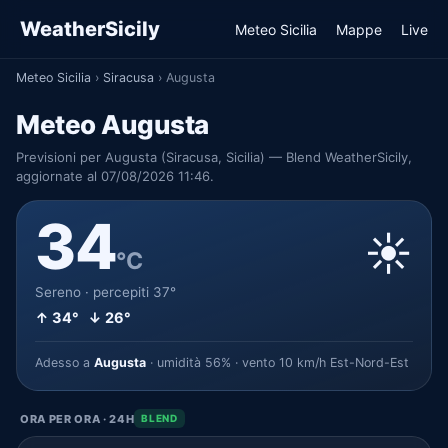
WeatherSicily
Meteo Sicilia
Mappe
Live
Meteo Sicilia
›
Siracusa
›
Augusta
Meteo Augusta
Previsioni per Augusta (Siracusa, Sicilia) — Blend WeatherSicily,
aggiornate al 07/08/2026 11:46.
34
☀️
°C
Sereno · percepiti 37°
↑ 34° ↓ 26°
Adesso a
Augusta
· umidità 56% · vento 10 km/h Est-Nord-Est
ORA PER ORA · 24H
BLEND