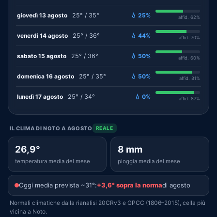
giovedì 13 agosto
25° / 35°
💧 25%
affid. 62%
venerdì 14 agosto
25° / 36°
💧 44%
affid. 70%
sabato 15 agosto
25° / 36°
💧 50%
affid. 60%
domenica 16 agosto
25° / 35°
💧 50%
affid. 81%
lunedì 17 agosto
25° / 34°
💧 0%
affid. 87%
IL CLIMA DI NOTO A AGOSTO
REALE
26,9°
8 mm
temperatura media del mese
pioggia media del mese
Oggi media prevista ~31°:
+3,6° sopra la norma
di agosto
Normali climatiche dalla rianalisi 20CRv3 e GPCC (1806–2015), cella più
vicina a Noto.