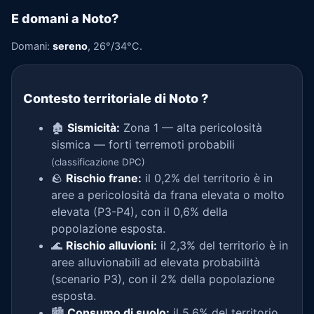
E domani a Noto?
Domani:
sereno
, 26°/34°C.
Contesto territoriale di Noto
?
🏚️
Sismicità:
Zona 1 — alta pericolosità
sismica — forti terremoti probabili
(classificazione DPC)
🪨
Rischio frane:
il 0,2% del territorio è in
aree a pericolosità da frana elevata o molto
elevata (P3-P4), con il 0,6% della
popolazione esposta.
🌊
Rischio alluvioni:
il 2,3% del territorio è in
aree alluvionabili ad elevata probabilità
(scenario P3), con il 2% della popolazione
esposta.
🏙️
Consumo di suolo:
il 5,6% del territorio