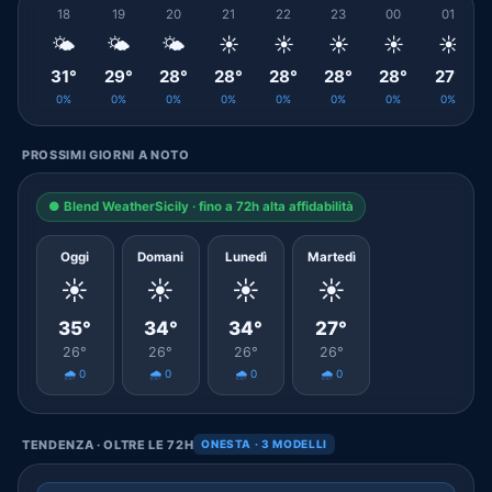
18
19
20
21
22
23
00
01
🌤️
🌤️
🌤️
☀️
☀️
☀️
☀️
☀️
31°
29°
28°
28°
28°
28°
28°
27°
0%
0%
0%
0%
0%
0%
0%
0%
PROSSIMI GIORNI A NOTO
● Blend WeatherSicily · fino a 72h alta affidabilità
Oggi
Domani
Lunedì
Martedì
☀️
☀️
☀️
☀️
35°
34°
34°
27°
26°
26°
26°
26°
🌧️ 0
🌧️ 0
🌧️ 0
🌧️ 0
TENDENZA · OLTRE LE 72H
ONESTA · 3 MODELLI