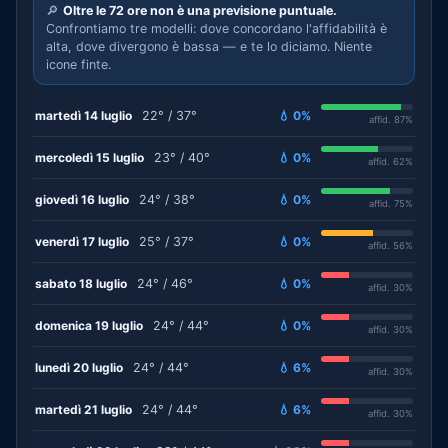
🔎
Oltre le 72 ore non è una previsione puntuale.
Confrontiamo tre modelli: dove concordano l'affidabilità è
alta, dove divergono è bassa — e te lo diciamo. Niente
icone finte.
martedì 14 luglio
22° / 37°
💧 0%
affid. 87%
mercoledì 15 luglio
23° / 40°
💧 0%
affid. 62%
giovedì 16 luglio
24° / 38°
💧 0%
affid. 75%
venerdì 17 luglio
25° / 37°
💧 0%
affid. 56%
sabato 18 luglio
24° / 46°
💧 0%
affid. 30%
domenica 19 luglio
24° / 44°
💧 0%
affid. 30%
lunedì 20 luglio
24° / 44°
💧 6%
affid. 30%
martedì 21 luglio
24° / 44°
💧 6%
affid. 30%