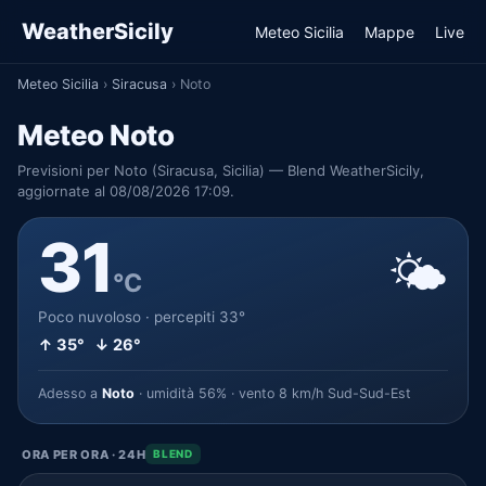
WeatherSicily
Meteo Sicilia
Mappe
Live
Meteo Sicilia
›
Siracusa
›
Noto
Meteo Noto
Previsioni per Noto (Siracusa, Sicilia) — Blend WeatherSicily,
aggiornate al 08/08/2026 17:09.
31
🌤️
°C
Poco nuvoloso · percepiti 33°
↑ 35° ↓ 26°
Adesso a
Noto
· umidità 56% · vento 8 km/h Sud-Sud-Est
ORA PER ORA · 24H
BLEND