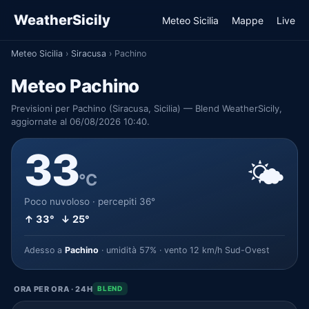
WeatherSicily
Meteo Sicilia
Mappe
Live
Meteo Sicilia
›
Siracusa
›
Pachino
Meteo Pachino
Previsioni per Pachino (Siracusa, Sicilia) — Blend WeatherSicily,
aggiornate al 06/08/2026 10:40.
33
🌤️
°C
Poco nuvoloso · percepiti 36°
↑ 33° ↓ 25°
Adesso a
Pachino
· umidità 57% · vento 12 km/h Sud-Ovest
ORA PER ORA · 24H
BLEND