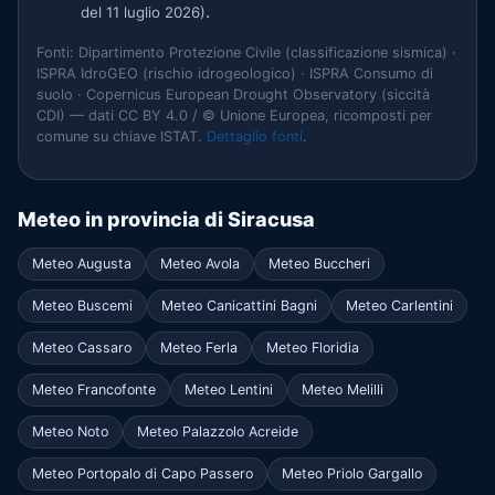
.
del 11 luglio 2026)
Fonti: Dipartimento Protezione Civile (classificazione sismica) ·
ISPRA IdroGEO (rischio idrogeologico) · ISPRA Consumo di
suolo · Copernicus European Drought Observatory (siccità
CDI) — dati CC BY 4.0 / © Unione Europea, ricomposti per
comune su chiave ISTAT.
Dettaglio fonti
.
Meteo in provincia di Siracusa
Meteo Augusta
Meteo Avola
Meteo Buccheri
Meteo Buscemi
Meteo Canicattini Bagni
Meteo Carlentini
Meteo Cassaro
Meteo Ferla
Meteo Floridia
Meteo Francofonte
Meteo Lentini
Meteo Melilli
Meteo Noto
Meteo Palazzolo Acreide
Meteo Portopalo di Capo Passero
Meteo Priolo Gargallo