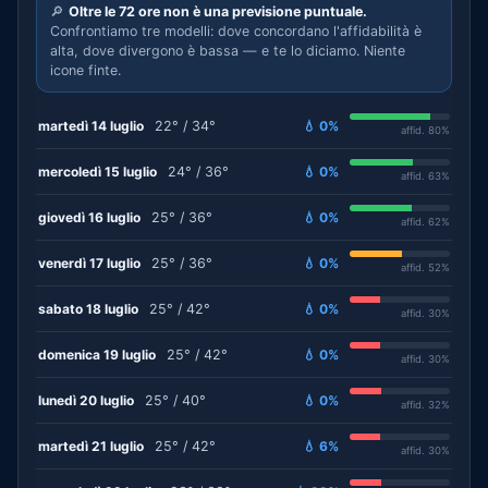
🔎
Oltre le 72 ore non è una previsione puntuale.
Confrontiamo tre modelli: dove concordano l'affidabilità è
alta, dove divergono è bassa — e te lo diciamo. Niente
icone finte.
martedì 14 luglio
22° / 34°
💧 0%
affid. 80%
mercoledì 15 luglio
24° / 36°
💧 0%
affid. 63%
giovedì 16 luglio
25° / 36°
💧 0%
affid. 62%
venerdì 17 luglio
25° / 36°
💧 0%
affid. 52%
sabato 18 luglio
25° / 42°
💧 0%
affid. 30%
domenica 19 luglio
25° / 42°
💧 0%
affid. 30%
lunedì 20 luglio
25° / 40°
💧 0%
affid. 32%
martedì 21 luglio
25° / 42°
💧 6%
affid. 30%