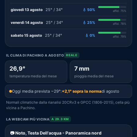
giovedì 13 agosto
25° / 34°
💧 50%
affid. 75%
venerdì 14 agosto
25° / 34°
💧 25%
affid. 78%
sabato 15 agosto
25° / 34°
💧 0%
affid. 79%
IL CLIMA DI PACHINO A AGOSTO
REALE
26,9°
7 mm
temperatura media del mese
pioggia media del mese
Oggi media prevista ~29°:
+2,1° sopra la norma
di agosto
Normali climatiche dalla rianalisi 20CRv3 e GPCC (1806–2015), cella più
vicina a Pachino.
LA WEBCAM PIÙ VICINA
A 29.3 KM
📷 Noto, Testa Dell'acqua - Panoramica nord