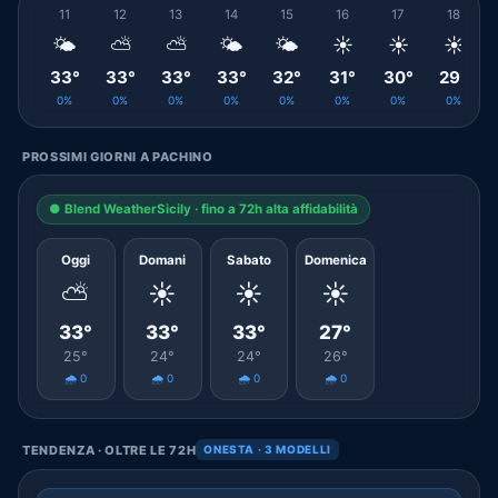
11
12
13
14
15
16
17
18
🌤️
⛅
⛅
🌤️
🌤️
☀️
☀️
☀️
33°
33°
33°
33°
32°
31°
30°
29°
0%
0%
0%
0%
0%
0%
0%
0%
PROSSIMI GIORNI A PACHINO
● Blend WeatherSicily · fino a 72h alta affidabilità
Oggi
Domani
Sabato
Domenica
⛅
☀️
☀️
☀️
33°
33°
33°
27°
25°
24°
24°
26°
🌧️ 0
🌧️ 0
🌧️ 0
🌧️ 0
TENDENZA · OLTRE LE 72H
ONESTA · 3 MODELLI