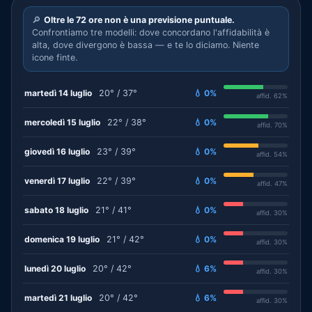
🔎
Oltre le 72 ore non è una previsione puntuale.
Confrontiamo tre modelli: dove concordano l'affidabilità è
alta, dove divergono è bassa — e te lo diciamo. Niente
icone finte.
martedì 14 luglio
20° / 37°
💧 0%
affid. 62%
mercoledì 15 luglio
22° / 38°
💧 0%
affid. 70%
giovedì 16 luglio
23° / 39°
💧 0%
affid. 54%
venerdì 17 luglio
22° / 39°
💧 0%
affid. 47%
sabato 18 luglio
21° / 41°
💧 0%
affid. 30%
domenica 19 luglio
21° / 42°
💧 0%
affid. 30%
lunedì 20 luglio
20° / 42°
💧 6%
affid. 30%
martedì 21 luglio
20° / 42°
💧 6%
affid. 30%