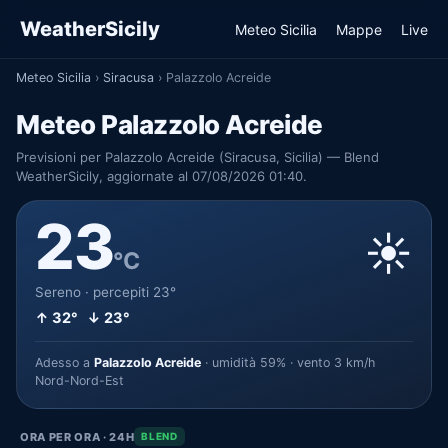
WeatherSicily
Meteo Sicilia
Mappe
Live
Meteo Sicilia
›
Siracusa
›
Palazzolo Acreide
Meteo Palazzolo Acreide
Previsioni per Palazzolo Acreide (Siracusa, Sicilia) — Blend
WeatherSicily, aggiornate al 07/08/2026 01:40.
23
☀️
°C
Sereno · percepiti 23°
↑ 32° ↓ 23°
Adesso a
Palazzolo Acreide
· umidità 59% · vento 3 km/h
Nord-Nord-Est
ORA PER ORA · 24H
BLEND