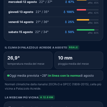
mercoledì 12 agosto
22° / 37°
💧 67%
affid. 45%
giovedì 13 agosto
22° / 35°
💧 100%
affid. 42%
venerdì 14 agosto
21° / 36°
💧 25%
affid. 56%
sabato 15 agosto
22° / 34°
💧 50%
affid. 80%
IL CLIMA DI PALAZZOLO ACREIDE A AGOSTO
REALE
26,9°
10 mm
temperatura media del mese
pioggia media del mese
Oggi media prevista ~28°:
in linea con la norma
di agosto
Normali climatiche dalla rianalisi 20CRv3 e GPCC (1806–2015), cella più
vicina a Palazzolo Acreide.
LA WEBCAM PIÙ VICINA
A 12.8 KM