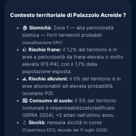
Contesto territoriale di Palazzolo Acreide
?
🏚️
Sismicità:
Zona 1 — alta pericolosità
sismica — forti terremoti probabili
(classificazione DPC)
🪨
Rischio frane:
il 1,2% del territorio è in
aree a pericolosità da frana elevata o molto
elevata (P3-P4), con il 1,7% della
popolazione esposta.
🌊
Rischio alluvioni:
il 0% del territorio è in
aree alluvionabili ad elevata probabilità
(scenario P3).
🏙️
Consumo di suolo:
il 5% del territorio
comunale è impermeabilizzato/edificato
(ISPRA 2024), +2 ettari nell'ultimo anno.
💧
Siccità:
nessuna siccità in corso
.
(Copernicus EDO, decade del 11 luglio 2026)