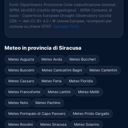
Fonti: Dipartimento Protezione Civile (classificazione sismica) ·
ISPRA IdroGEO (rischio idrogeologico) · ISPRA Consumo di
suolo · Copernicus European Drought Observatory (siccità
CDI) — dati CC BY 4.0 / © Unione Europea, ricomposti per
comune su chiave ISTAT.
Dettaglio fonti
.
Meteo in provincia di Siracusa
Meteo Augusta
Meteo Avola
Meteo Buccheri
Meteo Buscemi
Meteo Canicattini Bagni
Meteo Carlentini
Meteo Cassaro
Meteo Ferla
Meteo Floridia
Meteo Francofonte
Meteo Lentini
Meteo Melilli
Meteo Noto
Meteo Pachino
Meteo Portopalo di Capo Passero
Meteo Priolo Gargallo
Meteo Rosolini
Meteo Siracusa
Meteo Solarino