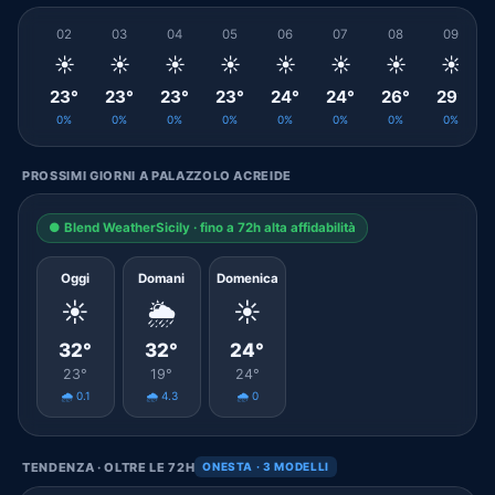
02
03
04
05
06
07
08
09
☀️
☀️
☀️
☀️
☀️
☀️
☀️
☀️
23°
23°
23°
23°
24°
24°
26°
29°
0%
0%
0%
0%
0%
0%
0%
0%
PROSSIMI GIORNI A PALAZZOLO ACREIDE
● Blend WeatherSicily · fino a 72h alta affidabilità
Oggi
Domani
Domenica
☀️
🌦️
☀️
32°
32°
24°
23°
19°
24°
🌧️ 0.1
🌧️ 4.3
🌧️ 0
TENDENZA · OLTRE LE 72H
ONESTA · 3 MODELLI