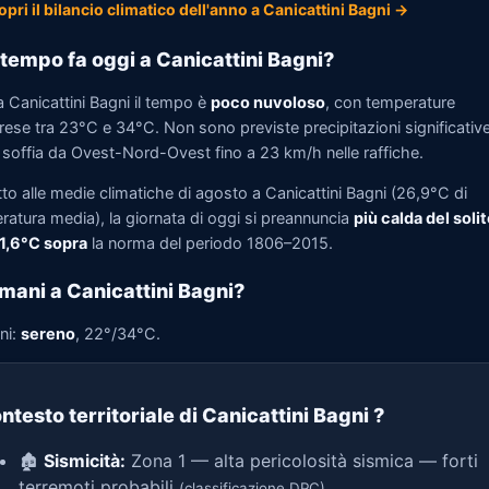
opri il bilancio climatico dell'anno a Canicattini Bagni →
tempo fa oggi a Canicattini Bagni?
 Canicattini Bagni il tempo è
poco nuvoloso
, con temperature
se tra 23°C e 34°C. Non sono previste precipitazioni significative.
 soffia da Ovest-Nord-Ovest fino a 23 km/h nelle raffiche.
to alle medie climatiche di agosto a Canicattini Bagni (26,9°C di
ratura media), la giornata di oggi si preannuncia
più calda del solit
 1,6°C sopra
la norma del periodo 1806–2015.
mani a Canicattini Bagni?
ni:
sereno
, 22°/34°C.
ntesto territoriale di Canicattini Bagni
?
🏚️
Sismicità:
Zona 1 — alta pericolosità sismica — forti
terremoti probabili
(classificazione DPC)