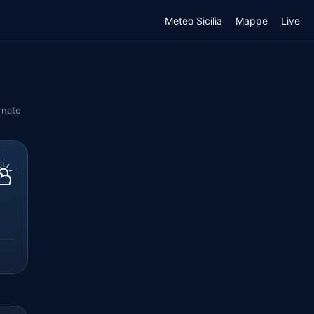
Meteo Sicilia
Mappe
Live
rnate
⛅