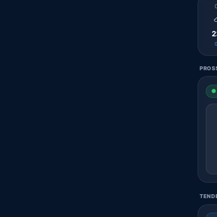
2
PROSS
● 
TENDE