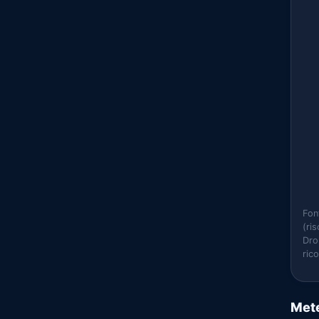
Fon
(ri
Dro
ric
Mete