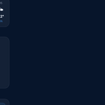
15
16
17
18
19
20
21
22
23
🌤️
🌤️
🌤️
🌤️
🌤️
☀️
☀️
☀️
☀️
2°
31°
31°
30°
29°
27°
26°
25°
24°
0%
0%
0%
0%
0%
0%
0%
0%
0%