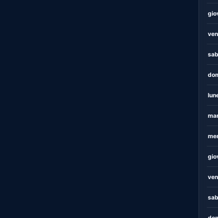
gio
ven
sab
dom
lun
mar
mer
gio
ven
sab
dom