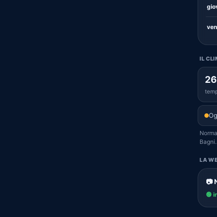
gio
ven
IL CL
26
temp
Og
Normal
Bagni.
LA WE
📷 
🟢 i