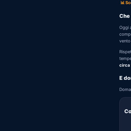
📊 Sc
Che 
Oggi a
compre
vento
Rispet
tempe
circa
E do
Doma
Co