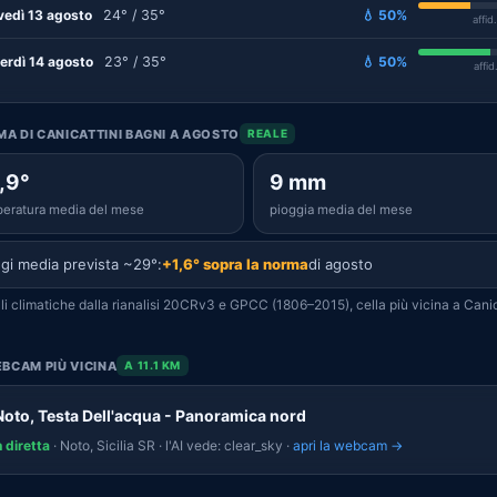
vedì 13 agosto
24° / 35°
💧 50%
affid
erdì 14 agosto
23° / 35°
💧 50%
affid
IMA DI CANICATTINI BAGNI A AGOSTO
REALE
,9°
9 mm
eratura media del mese
pioggia media del mese
gi media prevista ~29°:
+1,6° sopra la norma
di agosto
i climatiche dalla rianalisi 20CRv3 e GPCC (1806–2015), cella più vicina a Canic
BCAM PIÙ VICINA
A 11.1 KM
Noto, Testa Dell'acqua - Panoramica nord
n diretta
· Noto, Sicilia SR · l'AI vede: clear_sky ·
apri la webcam →