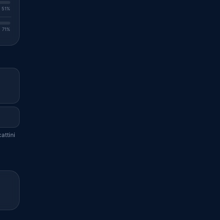
. 51%
. 71%
attini