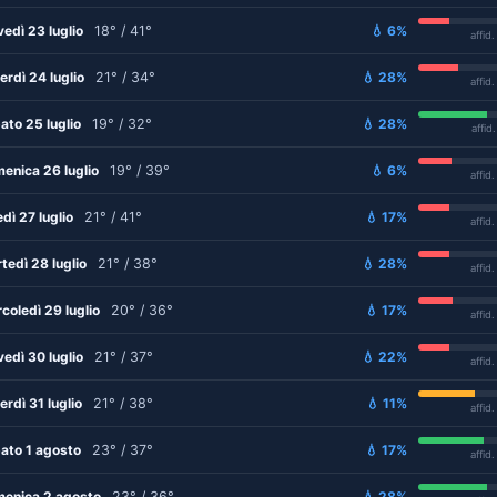
vedì 23 luglio
18° / 41°
💧 6%
affid
erdì 24 luglio
21° / 34°
💧 28%
affid
ato 25 luglio
19° / 32°
💧 28%
affid
enica 26 luglio
19° / 39°
💧 6%
affid
edì 27 luglio
21° / 41°
💧 17%
affid
tedì 28 luglio
21° / 38°
💧 28%
affid
coledì 29 luglio
20° / 36°
💧 17%
affid
vedì 30 luglio
21° / 37°
💧 22%
affid
erdì 31 luglio
21° / 38°
💧 11%
affid
ato 1 agosto
23° / 37°
💧 17%
affid
enica 2 agosto
23° / 36°
💧 28%