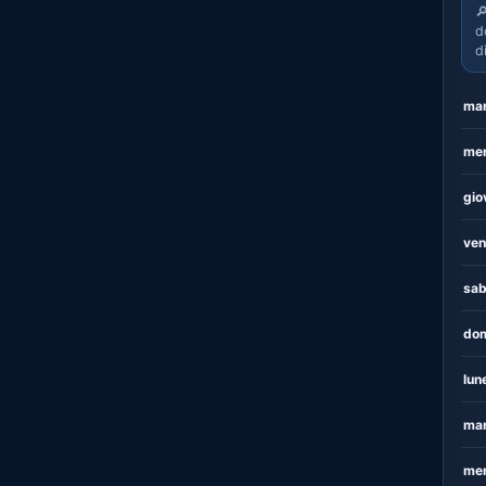

d
d
mar
mer
gio
ven
sab
dom
lun
mar
mer