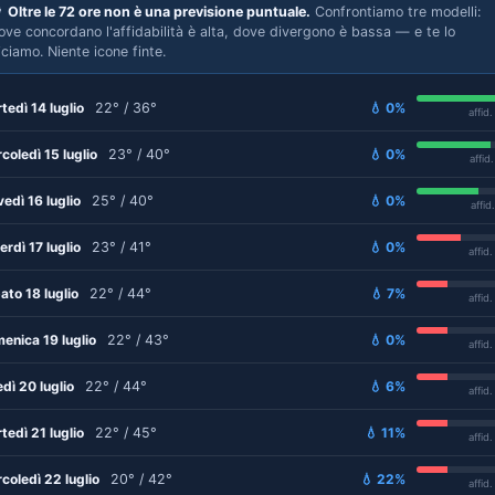

Oltre le 72 ore non è una previsione puntuale.
Confrontiamo tre modelli:
ove concordano l'affidabilità è alta, dove divergono è bassa — e te lo
iciamo. Niente icone finte.
tedì 14 luglio
22° / 36°
💧 0%
affid
coledì 15 luglio
23° / 40°
💧 0%
affid
vedì 16 luglio
25° / 40°
💧 0%
affid
erdì 17 luglio
23° / 41°
💧 0%
affid
ato 18 luglio
22° / 44°
💧 7%
affid
enica 19 luglio
22° / 43°
💧 0%
affid
edì 20 luglio
22° / 44°
💧 6%
affid
tedì 21 luglio
22° / 45°
💧 11%
affid
coledì 22 luglio
20° / 42°
💧 22%
affid