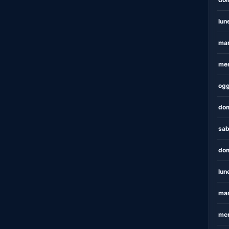
lun
mar
mer
ogg
dom
sab
dom
lun
mar
mer