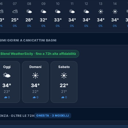
06
07
08
09
10
11
12
13
14
⛅
⛅
🌤️
🌤️
🌤️
🌤️
🌤️
☀️
☀️
3°
25°
28°
32°
33°
34°
34°
34°
34°
3
0%
0%
0%
0%
0%
0%
0%
0%
0%
IMI GIORNI A CANICATTINI BAGNI
Blend WeatherSicily · fino a 72h alta affidabilità
Oggi
Domani
Sabato
🌤️
☀️
☀️
34°
34°
22°
23°
22°
21°
🌧️ 0
🌧️ 0
🌧️ 0
NZA · OLTRE LE 72H
ONESTA · 3 MODELLI