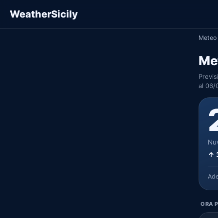
WeatherSicily
Meteo 
Met
Previs
al 06/
Nuv
↑ 
Ad
ORA P