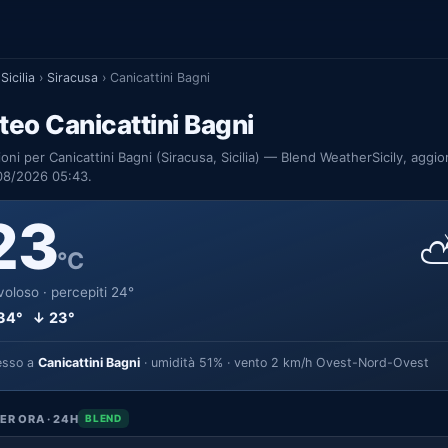
Sicilia
›
Siracusa
›
Canicattini Bagni
eo Canicattini Bagni
ioni per Canicattini Bagni (Siracusa, Sicilia) — Blend WeatherSicily, aggio
08/2026 05:43.
23
°C
oloso · percepiti 24°
34° ↓ 23°
esso a
Canicattini Bagni
· umidità 51% · vento 2 km/h Ovest-Nord-Ovest
ER ORA · 24H
BLEND