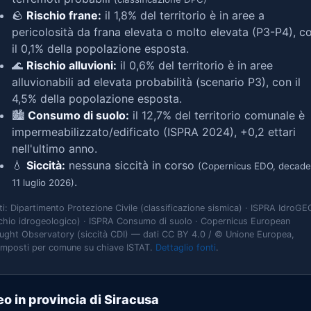
🪨
Rischio frane:
il 1,8% del territorio è in aree a
pericolosità da frana elevata o molto elevata (P3-P4), c
il 0,1% della popolazione esposta.
🌊
Rischio alluvioni:
il 0,6% del territorio è in aree
alluvionabili ad elevata probabilità (scenario P3), con il
4,5% della popolazione esposta.
🏙️
Consumo di suolo:
il 12,7% del territorio comunale è
impermeabilizzato/edificato (ISPRA 2024), +0,2 ettari
nell'ultimo anno.
💧
Siccità:
nessuna siccità in corso
(Copernicus EDO, decade
.
11 luglio 2026)
ti: Dipartimento Protezione Civile (classificazione sismica) · ISPRA IdroGE
schio idrogeologico) · ISPRA Consumo di suolo · Copernicus European
ught Observatory (siccità CDI) — dati CC BY 4.0 / © Unione Europea,
omposti per comune su chiave ISTAT.
Dettaglio fonti
.
o in provincia di Siracusa