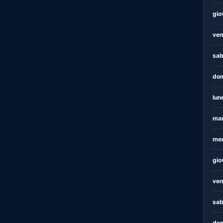
gio
ven
sab
dom
lun
mar
mer
gio
ven
sab
dom