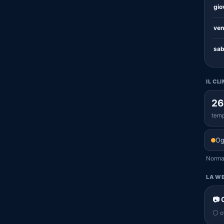
gio
ven
sab
IL CL
26
temp
Og
Normal
LA WE
📷 
⚪ of