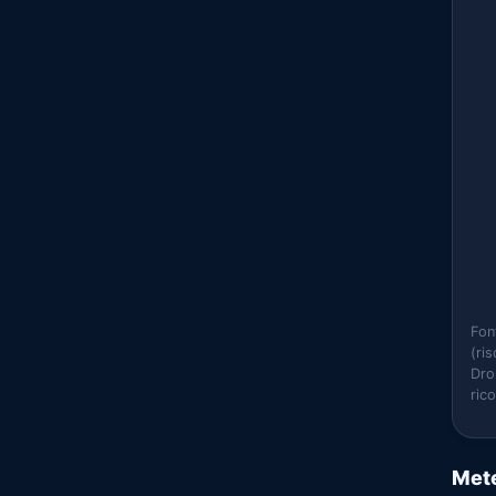
Fon
(ri
Dro
ric
Mete