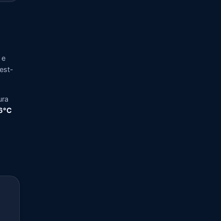
 e
vest-
ura
,6°C