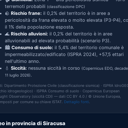
terremoti probabili
(classificazione DPC)
🪨
Rischio frane:
il 0,2% del territorio è in aree a
pericolosità da frana elevata o molto elevata (P3-P4), c
il 1% della popolazione esposta.
🌊
Rischio alluvioni:
il 0,2% del territorio è in aree
alluvionabili ad elevata probabilità (scenario P3).
🏙️
Consumo di suolo:
il 5,4% del territorio comunale è
impermeabilizzato/edificato (ISPRA 2024), +57,5 ettari
nell'ultimo anno.
💧
Siccità:
nessuna siccità in corso
(Copernicus EDO, decade
.
11 luglio 2026)
ti: Dipartimento Protezione Civile (classificazione sismica) · ISPRA IdroGE
schio idrogeologico) · ISPRA Consumo di suolo · Copernicus European
ught Observatory (siccità CDI) — dati CC BY 4.0 / © Unione Europea,
omposti per comune su chiave ISTAT.
Dettaglio fonti
.
o in provincia di Siracusa