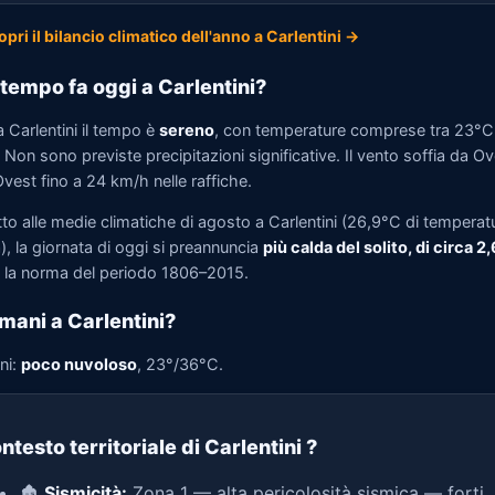
opri il bilancio climatico dell'anno a Carlentini →
tempo fa oggi a Carlentini?
 Carlentini il tempo è
sereno
, con temperature comprese tra 23°C
Non sono previste precipitazioni significative. Il vento soffia da O
vest fino a 24 km/h nelle raffiche.
to alle medie climatiche di agosto a Carlentini (26,9°C di temperat
, la giornata di oggi si preannuncia
più calda del solito, di circa 2
la norma del periodo 1806–2015.
mani a Carlentini?
ni:
poco nuvoloso
, 23°/36°C.
ntesto territoriale di Carlentini
?
🏚️
Sismicità:
Zona 1 — alta pericolosità sismica — forti