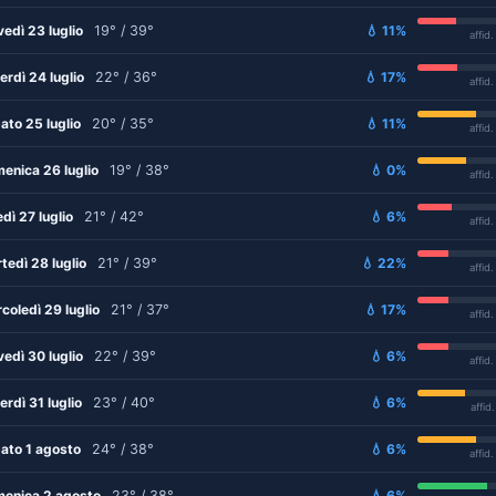
vedì 23 luglio
19° / 39°
💧 11%
affid
erdì 24 luglio
22° / 36°
💧 17%
affid
ato 25 luglio
20° / 35°
💧 11%
affid
enica 26 luglio
19° / 38°
💧 0%
affid
edì 27 luglio
21° / 42°
💧 6%
affid
tedì 28 luglio
21° / 39°
💧 22%
affid
coledì 29 luglio
21° / 37°
💧 17%
affid
vedì 30 luglio
22° / 39°
💧 6%
affid
erdì 31 luglio
23° / 40°
💧 6%
affid
ato 1 agosto
24° / 38°
💧 6%
affid
enica 2 agosto
23° / 38°
💧 6%