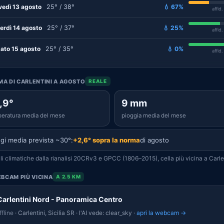
vedì 13 agosto
25° / 38°
💧 67%
affid
erdì 14 agosto
25° / 37°
💧 25%
affid
ato 15 agosto
25° / 35°
💧 0%
affid
IMA DI CARLENTINI A AGOSTO
REALE
,9°
9 mm
eratura media del mese
pioggia media del mese
gi media prevista ~30°:
+2,6° sopra la norma
di agosto
i climatiche dalla rianalisi 20CRv3 e GPCC (1806–2015), cella più vicina a Carlen
BCAM PIÙ VICINA
A 2.5 KM
Carlentini Nord - Panoramica Centro
fline
· Carlentini, Sicilia SR · l'AI vede: clear_sky ·
apri la webcam →