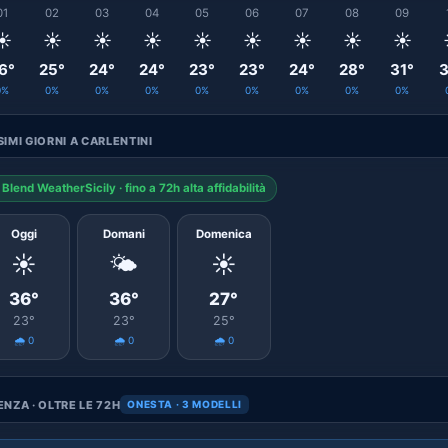
01
02
03
04
05
06
07
08
09
☀️
☀️
☀️
☀️
☀️
☀️
☀️
☀️
☀️
6°
25°
24°
24°
23°
23°
24°
28°
31°
3
0%
0%
0%
0%
0%
0%
0%
0%
0%
IMI GIORNI A CARLENTINI
Blend WeatherSicily · fino a 72h alta affidabilità
Oggi
Domani
Domenica
☀️
🌤️
☀️
36°
36°
27°
23°
23°
25°
🌧️ 0
🌧️ 0
🌧️ 0
NZA · OLTRE LE 72H
ONESTA · 3 MODELLI