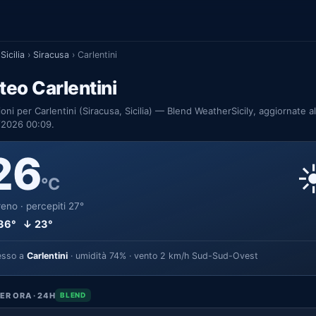
Sicilia
›
Siracusa
›
Carlentini
eo Carlentini
ioni per Carlentini (Siracusa, Sicilia) — Blend WeatherSicily, aggiornate al
/2026 00:09.
26
☀
°C
eno · percepiti 27°
36° ↓ 23°
esso a
Carlentini
· umidità 74% · vento 2 km/h Sud-Sud-Ovest
ER ORA · 24H
BLEND