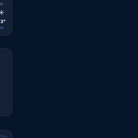
10
11
12
13
14
15
16
17
18
☀️
☀️
☀️
☀️
⛅
⛅
⛅
☁️
🌤️
3°
34°
34°
35°
35°
36°
34°
33°
32°
0%
0%
0%
0%
0%
0%
0%
0%
0%