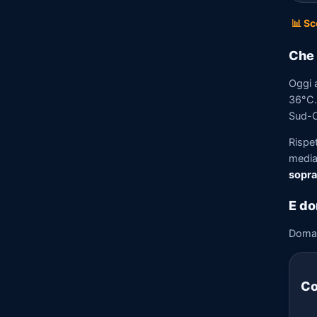
📊 Sc
Che 
Oggi a
36°C. 
Sud-O
Rispet
media)
sopra
E do
Doma
Co