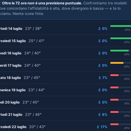

Oltre le 72 ore non è una previsione puntuale.
Confrontiamo tre modelli:
ove concordano l'affidabilità è alta, dove divergono è bassa — e te lo
iciamo. Niente icone finte.
tedì 14 luglio
23° / 38°
💧 0%
affid
coledì 15 luglio
25° / 41°
💧 0%
affid
vedì 16 luglio
24° / 40°
💧 0%
affid
erdì 17 luglio
24° / 40°
💧 0%
affid
ato 18 luglio
23° / 45°
💧 7%
affid
enica 19 luglio
23° / 44°
💧 0%
affid
edì 20 luglio
23° / 45°
💧 0%
affid
tedì 21 luglio
23° / 46°
💧 6%
affid
coledì 22 luglio
20° / 43°
💧 17%
affid