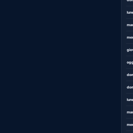
lun
mar
mer
gio
ogg
dom
dom
lun
mar
mer