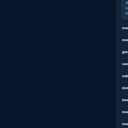

d
d
mar
mer
gio
ven
sab
dom
lun
mar
mer