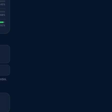
. 45%
. 68%
. 92%
tini.