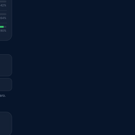
. 42%
. 64%
. 90%
aro.