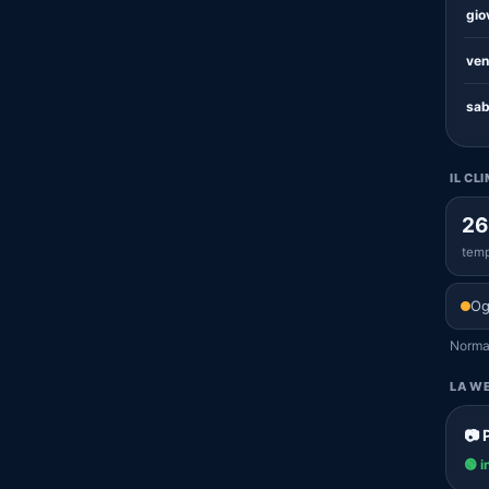
gio
ven
sab
IL CL
26
temp
Og
Normal
LA WE
📷 
🟢 i