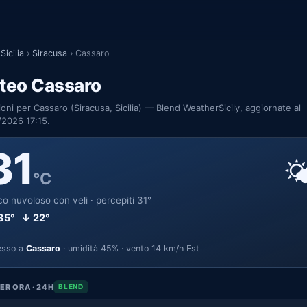
Sicilia
›
Siracusa
›
Cassaro
teo Cassaro
ioni per Cassaro (Siracusa, Sicilia) — Blend WeatherSicily, aggiornate al
2026 17:15.
31

°C
o nuvoloso con veli · percepiti 31°
35° ↓ 22°
esso a
Cassaro
· umidità 45% · vento 14 km/h Est
ER ORA · 24H
BLEND