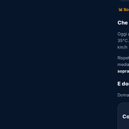
📊 Sc
Che 
Oggi 
35°C. 
km/h n
Rispe
media)
sopra
E do
Doma
Co