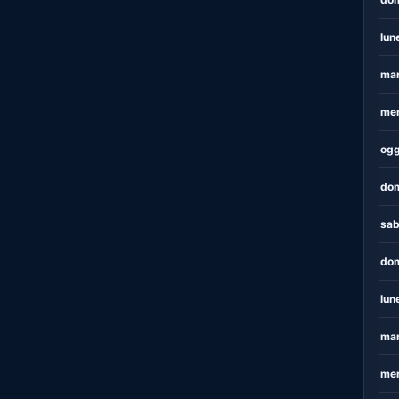
lun
mar
mer
ogg
dom
sab
dom
lun
mar
mer