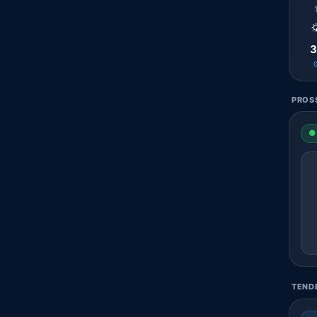

3
PROSS
● 
TENDE