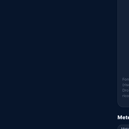
Fon
(ri
Dro
ric
Mete
Met