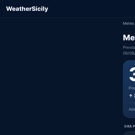
WeatherSicily
Meteo 
Me
Previs
06/08/
Poc
↑ 
Ad
ORA P