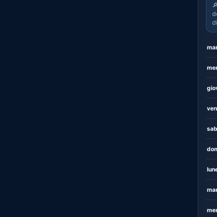

d
d
mar
mer
gio
ven
sab
dom
lun
mar
mer