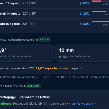
vedì 13 agosto
23° / 36°
💧 83%
affid
erdì 14 agosto
22° / 35°
💧 25%
affid
ato 15 agosto
23° / 34°
💧 50%
affid
IMA DI CASSARO A AGOSTO
REALE
,9°
10 mm
eratura media del mese
pioggia media del mese
gi media prevista ~29°:
+1,6° sopra la norma
di agosto
i climatiche dalla rianalisi 20CRv3 e GPCC (1806–2015), cella più vicina a Cass
BCAM PIÙ VICINA
A 9.7 KM
Pedagaggi - Panoramica N/NW
n diretta
· Pedagaggi, Sicilia SR · l'AI vede: clear_sky ·
apri la webcam →