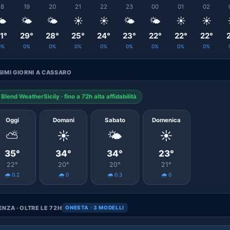
18
19
20
21
22
23
00
01
02
️
🌤️
🌤️
☀️
☀️
🌤️
🌤️
☀️
☀️
1°
29°
28°
25°
24°
23°
22°
22°
22°
0%
0%
0%
0%
0%
0%
0%
0%
0%
IMI GIORNI A CASSARO
Blend WeatherSicily · fino a 72h alta affidabilità
Oggi
Domani
Sabato
Domenica
⛅
☀️
🌤️
☀️
35°
34°
34°
23°
22°
20°
20°
21°
🌧️ 0.2
🌧️ 0
🌧️ 0.3
🌧️ 0
NZA · OLTRE LE 72H
ONESTA · 3 MODELLI