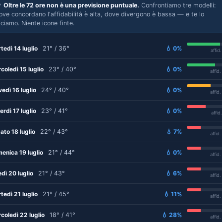

Oltre le 72 ore non è una previsione puntuale.
Confrontiamo tre modelli:
ove concordano l'affidabilità è alta, dove divergono è bassa — e te lo
iciamo. Niente icone finte.
tedì 14 luglio
21° / 36°
💧 0%
affid
coledì 15 luglio
23° / 40°
💧 0%
affid
vedì 16 luglio
24° / 40°
💧 0%
affid
erdì 17 luglio
23° / 41°
💧 0%
affid
ato 18 luglio
22° / 43°
💧 7%
affid
enica 19 luglio
21° / 44°
💧 0%
affid
edì 20 luglio
21° / 43°
💧 6%
affid
tedì 21 luglio
21° / 45°
💧 11%
affid
coledì 22 luglio
18° / 41°
💧 28%
affid