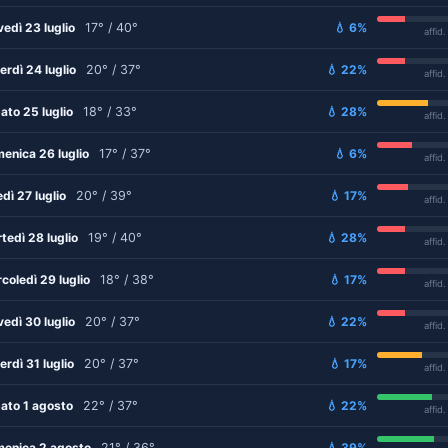
vedì 23 luglio
17° / 40°
💧 6%
affid
erdì 24 luglio
20° / 37°
💧 22%
affid
ato 25 luglio
18° / 33°
💧 28%
affid
enica 26 luglio
17° / 37°
💧 6%
affid
edì 27 luglio
20° / 39°
💧 17%
affid
tedì 28 luglio
19° / 40°
💧 28%
affid
coledì 29 luglio
18° / 38°
💧 17%
affid
vedì 30 luglio
20° / 37°
💧 22%
affid
erdì 31 luglio
20° / 37°
💧 17%
affid
ato 1 agosto
22° / 37°
💧 22%
affid
enica 2 agosto
21° / 36°
💧 39%