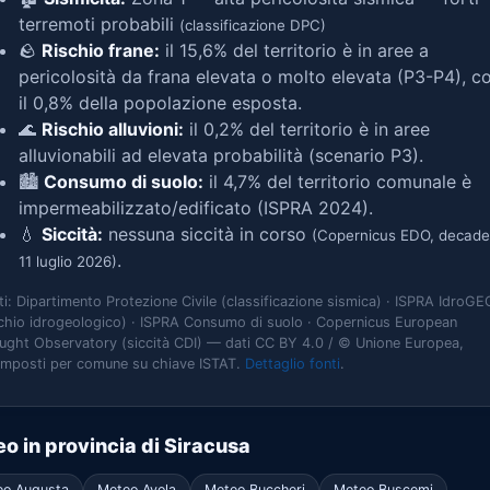
terremoti probabili
(classificazione DPC)
🪨
Rischio frane:
il 15,6% del territorio è in aree a
pericolosità da frana elevata o molto elevata (P3-P4), c
il 0,8% della popolazione esposta.
🌊
Rischio alluvioni:
il 0,2% del territorio è in aree
alluvionabili ad elevata probabilità (scenario P3).
🏙️
Consumo di suolo:
il 4,7% del territorio comunale è
impermeabilizzato/edificato (ISPRA 2024).
💧
Siccità:
nessuna siccità in corso
(Copernicus EDO, decade
.
11 luglio 2026)
ti: Dipartimento Protezione Civile (classificazione sismica) · ISPRA IdroGE
schio idrogeologico) · ISPRA Consumo di suolo · Copernicus European
ught Observatory (siccità CDI) — dati CC BY 4.0 / © Unione Europea,
omposti per comune su chiave ISTAT.
Dettaglio fonti
.
o in provincia di Siracusa
eo Augusta
Meteo Avola
Meteo Buccheri
Meteo Buscemi