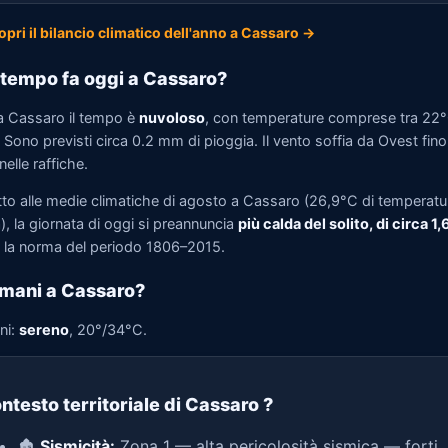
opri il bilancio climatico dell'anno a Cassaro →
tempo fa oggi a Cassaro?
a Cassaro il tempo è
nuvoloso
, con temperature comprese tra 22
Sono previsti circa 0.2 mm di pioggia. Il vento soffia da Ovest fin
elle raffiche.
tto alle medie climatiche di agosto a Cassaro (26,9°C di temperatu
, la giornata di oggi si preannuncia
più calda del solito, di circa 1
la norma del periodo 1806–2015.
mani a Cassaro?
ni:
sereno
, 20°/34°C.
ntesto territoriale di Cassaro
?
🏚️
Sismicità:
Zona 1 — alta pericolosità sismica — forti