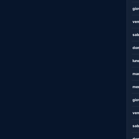
gio
ven
sab
dom
lun
mar
mer
gio
ven
sab
dom