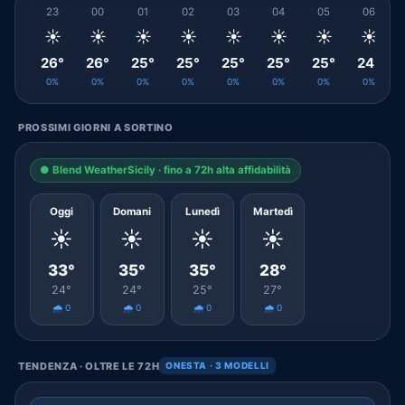
23
00
01
02
03
04
05
06
☀️
☀️
☀️
☀️
☀️
☀️
☀️
☀️
26°
26°
25°
25°
25°
25°
25°
24°
0%
0%
0%
0%
0%
0%
0%
0%
PROSSIMI GIORNI A SORTINO
● Blend WeatherSicily · fino a 72h alta affidabilità
Oggi
Domani
Lunedì
Martedì
☀️
☀️
☀️
☀️
33°
35°
35°
28°
24°
24°
25°
27°
🌧️ 0
🌧️ 0
🌧️ 0
🌧️ 0
TENDENZA · OLTRE LE 72H
ONESTA · 3 MODELLI