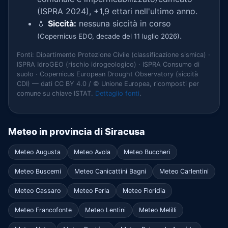
(ISPRA 2024), +1,9 ettari nell'ultimo anno.
💧
Siccità:
nessuna siccità in corso
.
(Copernicus EDO, decade del 11 luglio 2026)
Fonti: Dipartimento Protezione Civile (classificazione sismica) ·
ISPRA IdroGEO (rischio idrogeologico) · ISPRA Consumo di
suolo · Copernicus European Drought Observatory (siccità
CDI) — dati CC BY 4.0 / © Unione Europea, ricomposti per
comune su chiave ISTAT.
Dettaglio fonti
.
Meteo in provincia di Siracusa
Meteo Augusta
Meteo Avola
Meteo Buccheri
Meteo Buscemi
Meteo Canicattini Bagni
Meteo Carlentini
Meteo Cassaro
Meteo Ferla
Meteo Floridia
Meteo Francofonte
Meteo Lentini
Meteo Melilli