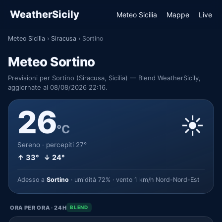
WeatherSicily
Meteo Sicilia
Mappe
Live
Meteo Sicilia
›
Siracusa
›
Sortino
Meteo Sortino
Previsioni per Sortino (Siracusa, Sicilia) — Blend WeatherSicily,
aggiornate al 08/08/2026 22:16.
26
☀️
°C
Sereno · percepiti 27°
↑ 33° ↓ 24°
Adesso a
Sortino
· umidità 72% · vento 1 km/h Nord-Nord-Est
ORA PER ORA · 24H
BLEND