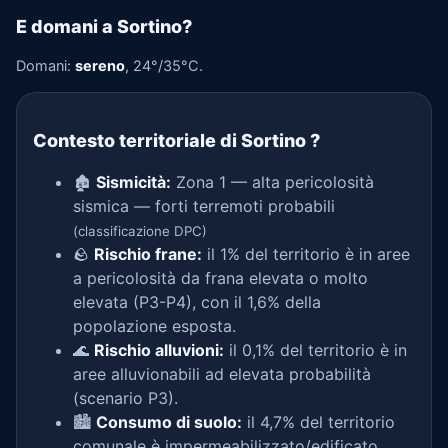
E domani a Sortino?
Domani:
sereno
, 24°/35°C.
Contesto territoriale di Sortino
?
🏚️
Sismicità:
Zona 1 — alta pericolosità
sismica — forti terremoti probabili
(classificazione DPC)
🪨
Rischio frane:
il 1% del territorio è in aree
a pericolosità da frana elevata o molto
elevata (P3-P4), con il 1,6% della
popolazione esposta.
🌊
Rischio alluvioni:
il 0,1% del territorio è in
aree alluvionabili ad elevata probabilità
(scenario P3).
🏙️
Consumo di suolo:
il 4,7% del territorio
comunale è impermeabilizzato/edificato