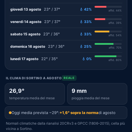
giovedì 13 agosto
23° / 37°
💧 42%
affid. 44%
venerdì 14 agosto
23° / 37°
💧 33%
affid. 39%
sabato 15 agosto
23° / 36°
💧 33%
affid. 54%
domenica 16 agosto
23° / 36°
💧 25%
affid. 70%
lunedì 17 agosto
22° / 35°
💧 0%
affid. 80%
IL CLIMA DI SORTINO A AGOSTO
REALE
26,9°
9 mm
temperatura media del mese
pioggia media del mese
Oggi media prevista ~29°:
+1,6° sopra la norma
di agosto
Normali climatiche dalla rianalisi 20CRv3 e GPCC (1806–2015), cella più
vicina a Sortino.