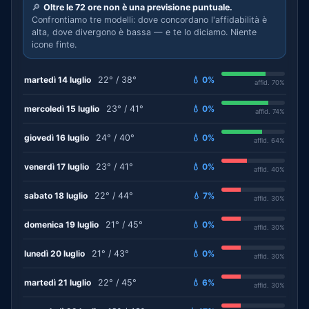
🔎
Oltre le 72 ore non è una previsione puntuale.
Confrontiamo tre modelli: dove concordano l'affidabilità è
alta, dove divergono è bassa — e te lo diciamo. Niente
icone finte.
martedì 14 luglio
22° / 38°
💧 0%
affid. 70%
mercoledì 15 luglio
23° / 41°
💧 0%
affid. 74%
giovedì 16 luglio
24° / 40°
💧 0%
affid. 64%
venerdì 17 luglio
23° / 41°
💧 0%
affid. 40%
sabato 18 luglio
22° / 44°
💧 7%
affid. 30%
domenica 19 luglio
21° / 45°
💧 0%
affid. 30%
lunedì 20 luglio
21° / 43°
💧 0%
affid. 30%
martedì 21 luglio
22° / 45°
💧 6%
affid. 30%