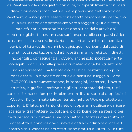
da Weather Sicily sono gestiti con cura, compatibilmente con i dati
disponibili e con i limiti naturali della previsione meteorologica.
Weather Sicily non potrà essere considerata responsabile per ogni o
qualsiasi danno che potesse derivare a soggetti giuridici terzi,
società, enti o persone in relazione all'uso delle previsioni
meteorologiche. In nessun caso sarà responsabile per qualsiasi tipo
di danno, inclusi, senza limitazioni, i danni derivanti dalla perdita di
beni, profitti e redditi, danni biologici, quelli derivanti dal costo di
ripristino, di sostituzione, od altri costi similari, diretti od indiretti,
incidentali o consequenziali, ovvero anche solo ipoteticamente
collegabili con l’uso delle previsioni meteorologiche. Questo sito
non rappresenta una testata giornalistica, pertanto non può
considerarsi un prodotto editoriale ai sensi della legge n. 62 del
7.03.2001. La documentazione, le immagini, i caratteri, il lavoro
artistico, la grafica, il software e gli altri contenuti del sito, tutti i
codici e format scripts per implementare il sito, sono di proprietà di
Weather Sicily. Il materiale contenuto nel sito Web è protetto da
copyright. E' fatto, pertanto, divieto di copiare, modificare, caricare,
scaricare, trasmettere, pubblicare, o distribuire per se stessi o per
terzi per scopi commerciali se non dietro autorizzazione scritta. E'
consentita la condivisione di news e dati a condizione di citare il
nostro sito. I Widget da noi offerti sono gratuiti e usufruibili a tutti