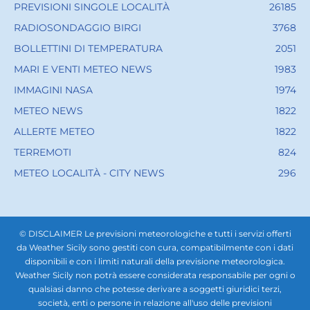
PREVISIONI SINGOLE LOCALITÀ
26185
RADIOSONDAGGIO BIRGI
3768
BOLLETTINI DI TEMPERATURA
2051
MARI E VENTI METEO NEWS
1983
IMMAGINI NASA
1974
METEO NEWS
1822
ALLERTE METEO
1822
TERREMOTI
824
METEO LOCALITÀ - CITY NEWS
296
© DISCLAIMER Le previsioni meteorologiche e tutti i servizi offerti
da Weather Sicily sono gestiti con cura, compatibilmente con i dati
disponibili e con i limiti naturali della previsione meteorologica.
Weather Sicily non potrà essere considerata responsabile per ogni o
qualsiasi danno che potesse derivare a soggetti giuridici terzi,
società, enti o persone in relazione all'uso delle previsioni