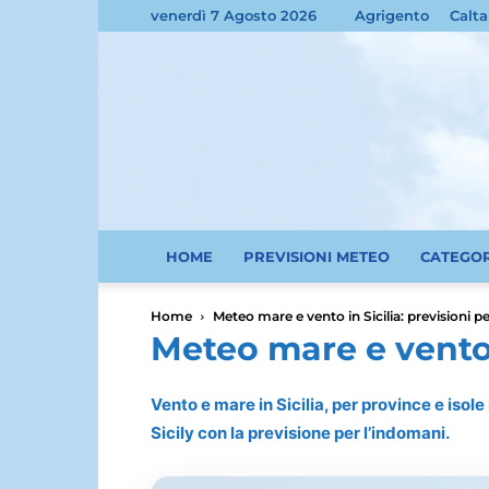
venerdì 7 Agosto 2026
Agrigento
Calta
HOME
PREVISIONI METEO
CATEGO
Home
Meteo mare e vento in Sicilia: previsioni pe
Meteo mare e vento i
Vento e mare in Sicilia, per province e isol
Sicily con la previsione per l’indomani.