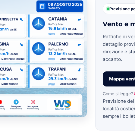
Previsione p
Vento e m
»
Raffiche di ve
dettaglio prov
direzione e sta
accanto.
Weather
Mappa vent
Come si legge?
Previsione dei 
Sicily.it
località costie
sempre i bollett