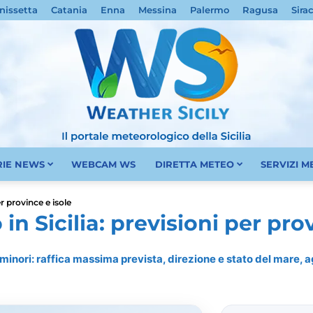
nissetta
Catania
Enna
Messina
Palermo
Ragusa
Sira
RIE NEWS
WEBCAM WS
DIRETTA METEO
SERVIZI 
Meteo
r province e isole
n Sicilia: previsioni per prov
e minori: raffica massima prevista, direzione e stato del mare,
Sicilia