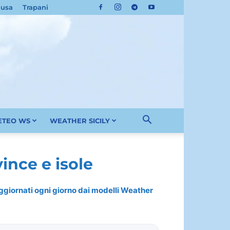
cusa
Trapani
METEO WS
WEATHER SICILY
ince e isole
 aggiornati ogni giorno dai modelli Weather