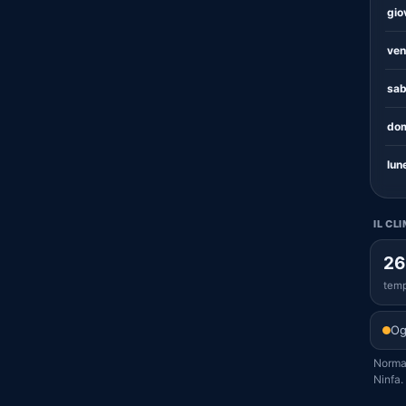
gio
ven
sab
dom
lun
IL CL
26
temp
Og
Normal
Ninfa.