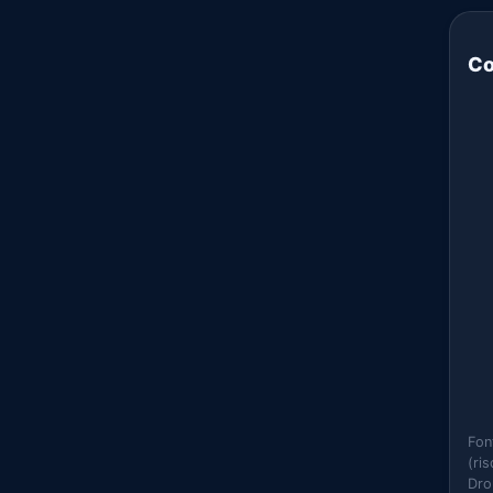
Co
Fon
(ri
Dro