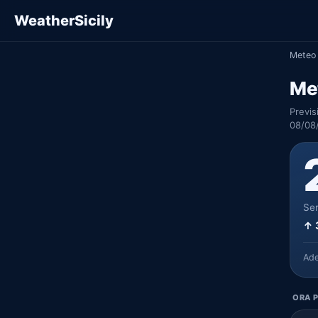
WeatherSicily
Meteo 
Met
Previs
08/08
Ser
↑ 
Ad
ORA P