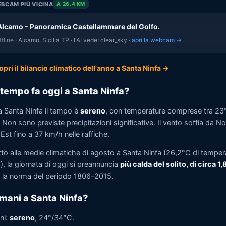
BCAM PIÙ VICINA
A 26.4 KM
Alcamo - Panoramica Castellammare del Golfo.
fline
· Alcamo, Sicilia TP · l'AI vede: clear_sky ·
apri la webcam →
opri il bilancio climatico dell'anno a Santa Ninfa →
tempo fa oggi a Santa Ninfa?
a Santa Ninfa il tempo è
sereno
, con temperature comprese tra 23
Non sono previste precipitazioni significative. Il vento soffia da N
st fino a 37 km/h nelle raffiche.
tto alle medie climatiche di agosto a Santa Ninfa (26,2°C di temper
, la giornata di oggi si preannuncia
più calda del solito, di circa 1
la norma del periodo 1806–2015.
mani a Santa Ninfa?
ni:
sereno
, 24°/34°C.