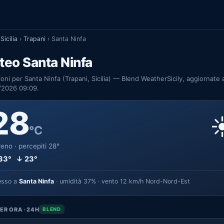
Sicilia
›
Trapani
›
Santa Ninfa
eo Santa Ninfa
ioni per Santa Ninfa (Trapani, Sicilia) — Blend WeatherSicily, aggiornate a
/2026 09:09.
28
☀
°C
eno · percepiti 28°
33° ↓ 23°
esso a
Santa Ninfa
· umidità 37% · vento 12 km/h Nord-Nord-Est
ER ORA · 24H
BLEND