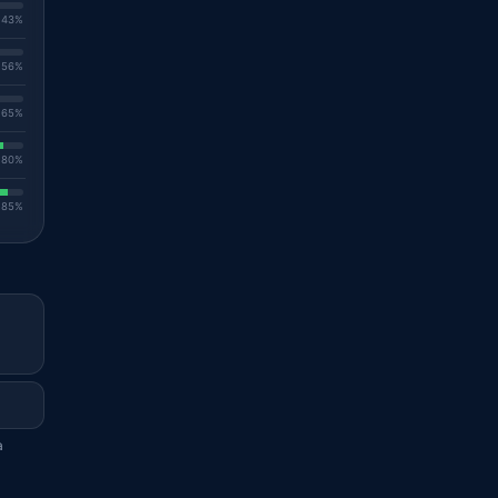
. 43%
. 56%
. 65%
. 80%
. 85%
a