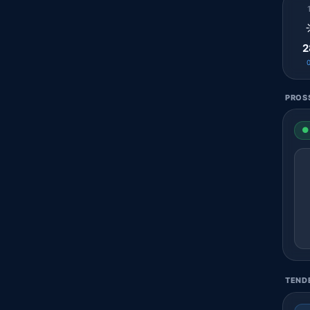
2
PROSS
● 
TENDE