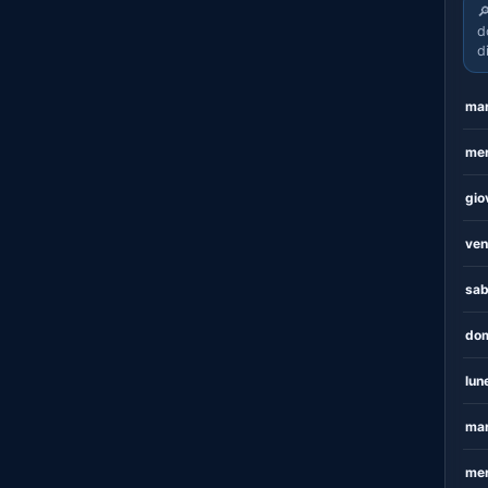

d
d
mar
mer
gio
ven
sab
dom
lun
mar
mer