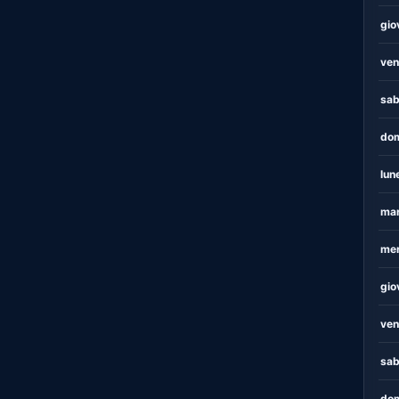
gio
ven
sab
dom
lun
mar
mer
gio
ven
sab
dom