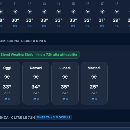
10
11
12
13
14
15
16
17
18
☀️
☀️
☀️
☀️
☀️
☀️
☀️
☀️
☀️
8°
30°
32°
33°
33°
33°
32°
31°
29°
2
0%
0%
0%
0%
0%
0%
0%
0%
0%
IMI GIORNI A SANTA NINFA
Blend WeatherSicily · fino a 72h alta affidabilità
Oggi
Domani
Lunedì
Martedì
☀️
☀️
☀️
☀️
33°
34°
35°
25°
23°
24°
24°
24°
🌧️ 0
🌧️ 0
🌧️ 0
🌧️ 0
NZA · OLTRE LE 72H
ONESTA · 3 MODELLI