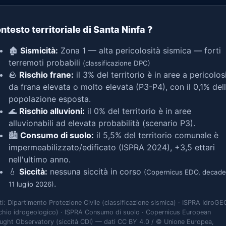
ntesto territoriale di Santa Ninfa
?
🏚️
Sismicità:
Zona 1 — alta pericolosità sismica — forti
terremoti probabili
(classificazione DPC)
🪨
Rischio frane:
il 3% del territorio è in aree a pericolos
da frana elevata o molto elevata (P3-P4), con il 0,1% del
popolazione esposta.
🌊
Rischio alluvioni:
il 0% del territorio è in aree
alluvionabili ad elevata probabilità (scenario P3).
🏙️
Consumo di suolo:
il 5,5% del territorio comunale è
impermeabilizzato/edificato (ISPRA 2024), +3,5 ettari
nell'ultimo anno.
💧
Siccità:
nessuna siccità in corso
(Copernicus EDO, decade
.
11 luglio 2026)
ti: Dipartimento Protezione Civile (classificazione sismica) · ISPRA IdroGE
schio idrogeologico) · ISPRA Consumo di suolo · Copernicus European
ught Observatory (siccità CDI) — dati CC BY 4.0 / © Unione Europea,