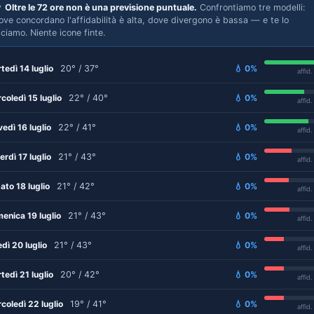

Oltre le 72 ore non è una previsione puntuale.
Confrontiamo tre modelli:
ove concordano l'affidabilità è alta, dove divergono è bassa — e te lo
iciamo. Niente icone finte.
tedì 14 luglio
20° / 37°
💧 0%
affid
coledì 15 luglio
22° / 40°
💧 0%
affid
vedì 16 luglio
22° / 41°
💧 0%
affid
erdì 17 luglio
21° / 43°
💧 0%
affid
ato 18 luglio
21° / 42°
💧 0%
affid
enica 19 luglio
21° / 43°
💧 0%
affid
edì 20 luglio
21° / 43°
💧 0%
affid
tedì 21 luglio
20° / 42°
💧 0%
affid
coledì 22 luglio
19° / 41°
💧 0%
affid