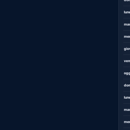
lun
mar
mer
gio
ven
ogg
dom
lun
mar
mer