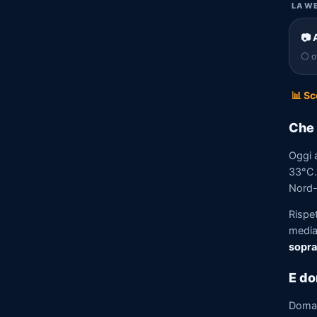
LA WE
📷 
⚪ of
📊 Sc
Che 
Oggi 
33°C. 
Nord-E
Rispe
media)
sopra
E do
Doma