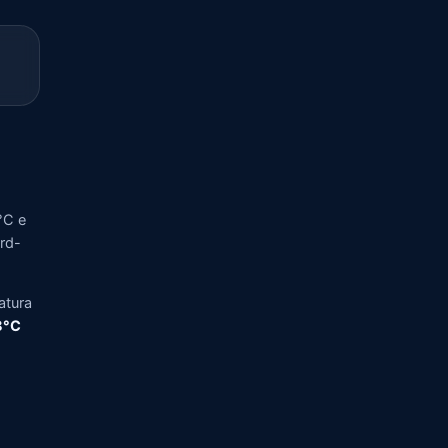
°C e
ord-
atura
,8°C