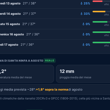
vedì 13 agosto
21° / 38°
💧 25%
affid
erdì 14 agosto
21° / 37°
💧 33%
affid
ato 15 agosto
21° / 37°
💧 0%
affid
enica 16 agosto
21° / 36°
💧 0%
affid
edì 17 agosto
21° / 36°
💧 0%
affid
IMA DI SANTA NINFA A AGOSTO
REALE
,2°
12 mm
eratura media del mese
pioggia media del mese
gi media prevista ~28°:
+1,8° sopra la norma
di agosto
i climatiche dalla rianalisi 20CRv3 e GPCC (1806–2015), cella più vicina a Sant