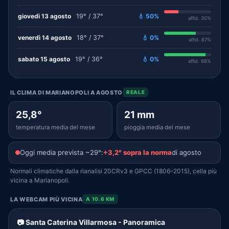
giovedì 13 agosto
19° / 37°
💧 50%
affid. 30%
venerdì 14 agosto
18° / 37°
💧 0%
affid. 67%
sabato 15 agosto
19° / 36°
💧 0%
affid. 88%
IL CLIMA DI MARIANOPOLI A AGOSTO
REALE
25,8°
21 mm
temperatura media del mese
pioggia media del mese
Oggi media prevista ~29°:
+3,2° sopra la norma
di agosto
Normali climatiche dalla rianalisi 20CRv3 e GPCC (1806–2015), cella più
vicina a Marianopoli.
LA WEBCAM PIÙ VICINA
A 10.6 KM
📷 Santa Caterina Villarmosa - Panoramica