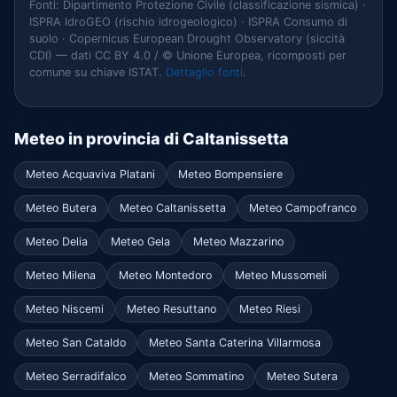
Fonti: Dipartimento Protezione Civile (classificazione sismica) ·
ISPRA IdroGEO (rischio idrogeologico) · ISPRA Consumo di
suolo · Copernicus European Drought Observatory (siccità
CDI) — dati CC BY 4.0 / © Unione Europea, ricomposti per
comune su chiave ISTAT.
Dettaglio fonti
.
Meteo in provincia di Caltanissetta
Meteo Acquaviva Platani
Meteo Bompensiere
Meteo Butera
Meteo Caltanissetta
Meteo Campofranco
Meteo Delia
Meteo Gela
Meteo Mazzarino
Meteo Milena
Meteo Montedoro
Meteo Mussomeli
Meteo Niscemi
Meteo Resuttano
Meteo Riesi
Meteo San Cataldo
Meteo Santa Caterina Villarmosa
Meteo Serradifalco
Meteo Sommatino
Meteo Sutera