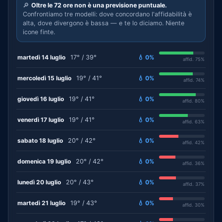
🔎
Oltre le 72 ore non è una previsione puntuale.
Confrontiamo tre modelli: dove concordano l'affidabilità è
alta, dove divergono è bassa — e te lo diciamo. Niente
icone finte.
martedì 14 luglio
17° / 39°
💧 0%
affid. 75%
mercoledì 15 luglio
19° / 41°
💧 0%
affid. 74%
giovedì 16 luglio
19° / 41°
💧 0%
affid. 80%
venerdì 17 luglio
19° / 41°
💧 0%
affid. 63%
sabato 18 luglio
20° / 42°
💧 0%
affid. 42%
domenica 19 luglio
20° / 42°
💧 0%
affid. 36%
lunedì 20 luglio
20° / 43°
💧 0%
affid. 37%
martedì 21 luglio
19° / 43°
💧 0%
affid. 30%