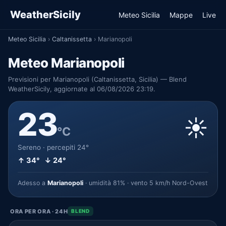
WeatherSicily
Meteo Sicilia
Mappe
Live
Meteo Sicilia
›
Caltanissetta
›
Marianopoli
Meteo Marianopoli
Previsioni per Marianopoli (Caltanissetta, Sicilia) — Blend
WeatherSicily, aggiornate al 06/08/2026 23:19.
23
☀️
°C
Sereno · percepiti 24°
↑ 34° ↓ 24°
Adesso a
Marianopoli
· umidità 81% · vento 5 km/h Nord-Ovest
ORA PER ORA · 24H
BLEND