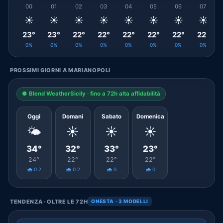
00
01
02
03
04
05
06
07
☀️
☀️
☀️
☀️
☀️
☀️
☀️
☀️
23°
23°
22°
22°
22°
22°
22°
22°
0%
0%
0%
0%
0%
0%
0%
0%
PROSSIMI GIORNI A MARIANOPOLI
● Blend WeatherSicily · fino a 72h alta affidabilità
Oggi
Domani
Sabato
Domenica
🌤️
☀️
☀️
☀️
34°
32°
33°
23°
24°
22°
22°
22°
🌧️ 0.2
🌧️ 0.2
🌧️ 0
🌧️ 0
TENDENZA · OLTRE LE 72H
ONESTA · 3 MODELLI