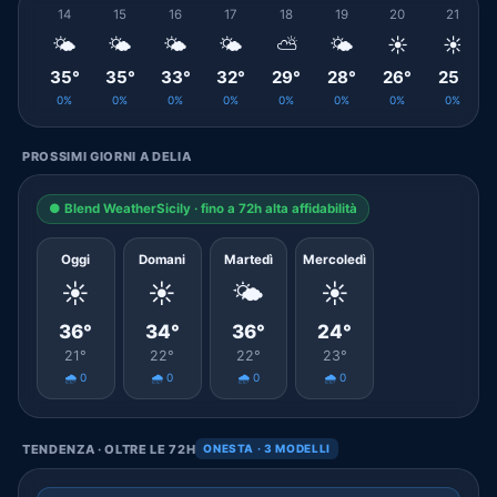
14
15
16
17
18
19
20
21
🌤️
🌤️
🌤️
🌤️
⛅
🌤️
☀️
☀️
35°
35°
33°
32°
29°
28°
26°
25°
0%
0%
0%
0%
0%
0%
0%
0%
PROSSIMI GIORNI A DELIA
● Blend WeatherSicily · fino a 72h alta affidabilità
Oggi
Domani
Martedì
Mercoledì
☀️
☀️
🌤️
☀️
36°
34°
36°
24°
21°
22°
22°
23°
🌧️ 0
🌧️ 0
🌧️ 0
🌧️ 0
TENDENZA · OLTRE LE 72H
ONESTA · 3 MODELLI