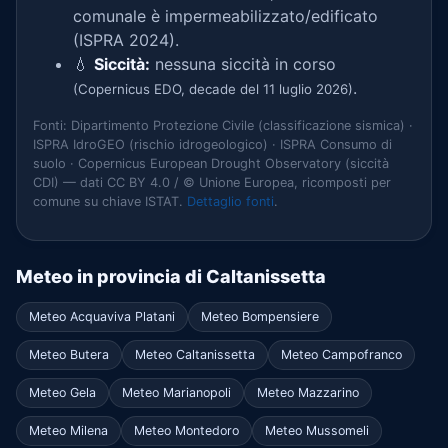
comunale è impermeabilizzato/edificato
(ISPRA 2024).
💧
Siccità:
nessuna siccità in corso
.
(Copernicus EDO, decade del 11 luglio 2026)
Fonti: Dipartimento Protezione Civile (classificazione sismica) ·
ISPRA IdroGEO (rischio idrogeologico) · ISPRA Consumo di
suolo · Copernicus European Drought Observatory (siccità
CDI) — dati CC BY 4.0 / © Unione Europea, ricomposti per
comune su chiave ISTAT.
Dettaglio fonti
.
Meteo in provincia di Caltanissetta
Meteo Acquaviva Platani
Meteo Bompensiere
Meteo Butera
Meteo Caltanissetta
Meteo Campofranco
Meteo Gela
Meteo Marianopoli
Meteo Mazzarino
Meteo Milena
Meteo Montedoro
Meteo Mussomeli