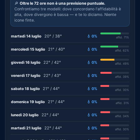
🔎
Oltre le 72 ore non è una previsione puntuale.
Confrontiamo tre modelli: dove concordano l'affidabilità è
alta, dove divergono è bassa — e te lo diciamo. Niente
icone finte.
martedì 14 luglio
20° / 38°
💧 0%
affid. 71%
mercoledì 15 luglio
21° / 40°
💧 0%
affid. 62%
giovedì 16 luglio
22° / 42°
💧 0%
affid. 49%
venerdì 17 luglio
22° / 43°
💧 0%
affid. 39%
sabato 18 luglio
21° / 44°
💧 0%
affid. 30%
domenica 19 luglio
21° / 44°
💧 0%
affid. 31%
lunedì 20 luglio
22° / 44°
💧 0%
affid. 34%
martedì 21 luglio
22° / 44°
💧 0%
affid. 30%