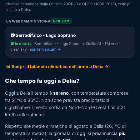
Normali climatiche dalla rianalisi 20CRv3 e GPCC (1806–2015), cella più
vicina a Delia.
LA WEBCAM PIÙ VICINA
A 10.7 KM
📷 Serradifalco - Lago Soprano
🟢 in diretta
· Serradifalco - Lago Soprano, Sicilia CL · l'AI vede:
clear_sky ·
apri la webcam →
📊 Scopri il bilancio climatico dell'anno a Delia →
Che tempo fa oggi a Delia?
Oggi a Delia il tempo è
sereno
, con temperature comprese
tra 21°C e 36°C. Non sono previste precipitazioni
significative. Il vento soffia da Nord-Nord-Ovest fino a 21
km/h nelle raffiche.
Rispetto alle medie climatiche di agosto a Delia (26,1°C di
temperatura media), la giornata di oggi si preannuncia
più