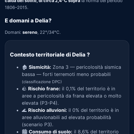
calda del solito, di circa 2,4°C sopra
la norma del periodo
1806–2015.
E domani a Delia?
Domani:
sereno
, 22°/34°C.
Contesto territoriale di Delia
?
🏚️
Sismicità:
Zona 3 — pericolosità sismica
bassa — forti terremoti meno probabili
(classificazione DPC)
🪨
Rischio frane:
il 0,1% del territorio è in
aree a pericolosità da frana elevata o molto
elevata (P3-P4).
🌊
Rischio alluvioni:
il 0% del territorio è in
aree alluvionabili ad elevata probabilità
(scenario P3).
🏙️
Consumo di suolo:
il 8,6% del territorio