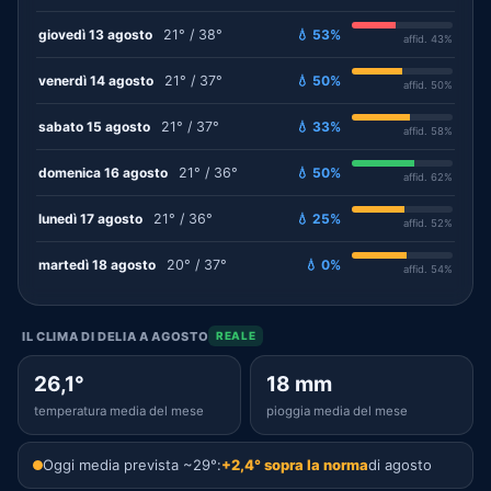
giovedì 13 agosto
21° / 38°
💧 53%
affid. 43%
venerdì 14 agosto
21° / 37°
💧 50%
affid. 50%
sabato 15 agosto
21° / 37°
💧 33%
affid. 58%
domenica 16 agosto
21° / 36°
💧 50%
affid. 62%
lunedì 17 agosto
21° / 36°
💧 25%
affid. 52%
martedì 18 agosto
20° / 37°
💧 0%
affid. 54%
IL CLIMA DI DELIA A AGOSTO
REALE
26,1°
18 mm
temperatura media del mese
pioggia media del mese
Oggi media prevista ~29°:
+2,4° sopra la norma
di agosto