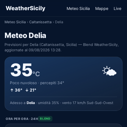
WeatherSicily
Meteo Sicilia
Mappe
Live
Meteo Sicilia
›
Caltanissetta
›
Delia
Meteo Delia
Previsioni per Delia (Caltanissetta, Sicilia) — Blend WeatherSicily,
aggiornate al 09/08/2026 13:28.
35
🌤️
°C
Poco nuvoloso · percepiti 34°
↑ 36° ↓ 21°
Adesso a
Delia
· umidità 35% · vento 17 km/h Sud-Sud-Ovest
ORA PER ORA · 24H
BLEND