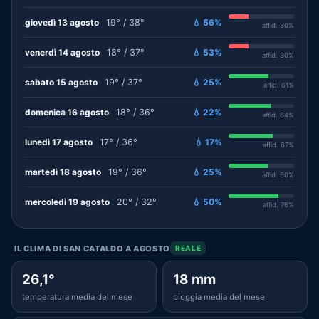
giovedì 13 agosto
19° / 38°
💧 56%
affid. 30%
venerdì 14 agosto
18° / 37°
💧 53%
affid. 30%
sabato 15 agosto
19° / 37°
💧 25%
affid. 61%
domenica 16 agosto
18° / 36°
💧 22%
affid. 64%
lunedì 17 agosto
17° / 36°
💧 17%
affid. 67%
martedì 18 agosto
19° / 36°
💧 25%
affid. 60%
mercoledì 19 agosto
20° / 32°
💧 50%
affid. 76%
IL CLIMA DI SAN CATALDO A AGOSTO
REALE
26,1°
18 mm
temperatura media del mese
pioggia media del mese