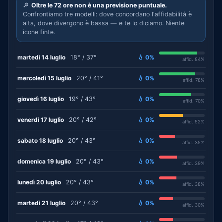
🔎
Oltre le 72 ore non è una previsione puntuale.
Confrontiamo tre modelli: dove concordano l'affidabilità è
alta, dove divergono è bassa — e te lo diciamo. Niente
icone finte.
martedì 14 luglio
18° / 37°
💧 0%
affid. 84%
mercoledì 15 luglio
20° / 41°
💧 0%
affid. 78%
giovedì 16 luglio
19° / 43°
💧 0%
affid. 70%
venerdì 17 luglio
20° / 42°
💧 0%
affid. 52%
sabato 18 luglio
20° / 43°
💧 0%
affid. 35%
domenica 19 luglio
20° / 43°
💧 0%
affid. 39%
lunedì 20 luglio
20° / 43°
💧 0%
affid. 38%
martedì 21 luglio
20° / 43°
💧 0%
affid. 30%