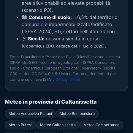
aree alluvionabili ad elevata probabilità
(scenario P3).
🏙️
Consumo di suolo:
il 6,5% del territorio
comunale è impermeabilizzato/edificato
(ISPRA 2024), +0,7 ettari nell'ultimo anno.
💧
Siccità:
nessuna siccità in corso
.
(Copernicus EDO, decade del 11 luglio 2026)
Fonti: Dipartimento Protezione Civile (classificazione sismica) ·
ISPRA IdroGEO (rischio idrogeologico) · ISPRA Consumo di
suolo · Copernicus European Drought Observatory (siccità
CDI) — dati CC BY 4.0 / © Unione Europea, ricomposti per
comune su chiave ISTAT.
Dettaglio fonti
.
Meteo in provincia di Caltanissetta
Meteo Acquaviva Platani
Meteo Bompensiere
Meteo Butera
Meteo Caltanissetta
Meteo Campofranco