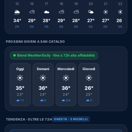
15
16
17
18
19
20
21
22
🌦️
⛅
☁️
⛅
⛅
🌤️
☀️
☀️
34°
29°
28°
29°
28°
27°
27°
26°
2%
0%
0%
0%
0%
0%
0%
0%
PROSSIMI GIORNI A SAN CATALDO
● Blend WeatherSicily · fino a 72h alta affidabilità
Oggi
Domani
Mercoledì
Giovedì
☀️
☀️
☀️
☀️
35°
36°
36°
26°
23°
24°
24°
25°
🌧️ 1.1
🌧️ 0
🌧️ 3.4
🌧️ 0
TENDENZA · OLTRE LE 72H
ONESTA · 3 MODELLI