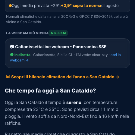
Oggi media prevista ~29°:
+2,9° sopra la norma
di agosto
Normali climatiche dalla rianalisi 20CRv3 e GPCC (1806–2015), cella più
vicina a San Cataldo.
LA WEBCAM PIÙ VICINA
A 5.8 KM
📷 Caltanissetta live webcam - Panoramica SSE
🟢 in diretta
· Caltanissetta, Sicilia CL · l'AI vede: clear_sky ·
apri la
webcam →
📊 Scopri il bilancio climatico dell'anno a San Cataldo →
Che tempo fa oggi a San Cataldo?
Oggi a San Cataldo il tempo è
sereno
, con temperature
comprese tra 23°C e 35°C. Sono previsti circa 1.1 mm di
pioggia. Il vento soffia da Nord-Nord-Est fino a 16 km/h nelle
raffiche.
Rispetto alle medie climatiche di agosto a San Cataldo