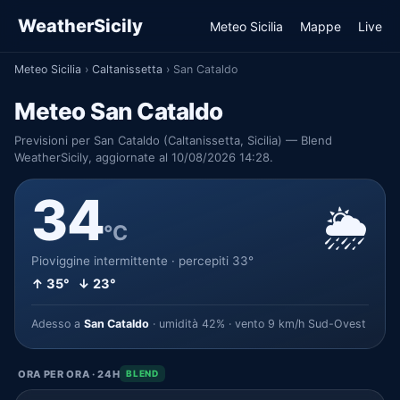
WeatherSicily
Meteo Sicilia
Mappe
Live
Meteo Sicilia
›
Caltanissetta
›
San Cataldo
Meteo San Cataldo
Previsioni per San Cataldo (Caltanissetta, Sicilia) — Blend
WeatherSicily, aggiornate al 10/08/2026 14:28.
34
🌦️
°C
Pioviggine intermittente · percepiti 33°
↑ 35° ↓ 23°
Adesso a
San Cataldo
· umidità 42% · vento 9 km/h Sud-Ovest
ORA PER ORA · 24H
BLEND