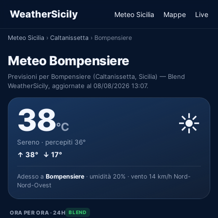
WeatherSicily
Meteo Sicilia
Mappe
Live
Meteo Sicilia
›
Caltanissetta
›
Bompensiere
Meteo Bompensiere
Previsioni per Bompensiere (Caltanissetta, Sicilia) — Blend
WeatherSicily, aggiornate al 08/08/2026 13:07.
38
☀️
°C
Sereno · percepiti 36°
↑ 38° ↓ 17°
Adesso a
Bompensiere
· umidità 20% · vento 14 km/h Nord-
Nord-Ovest
ORA PER ORA · 24H
BLEND