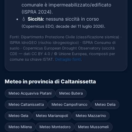
comunale è impermeabilizzato/edificato
(ISPRA 2024).
💧
Siccità:
nessuna siccità in corso
.
(Copernicus EDO, decade del 11 luglio 2026)
Fonti: Dipartimento Protezione Civile (classificazione sismica) ·
ISPRA IdroGEO (rischio idrogeologico) · ISPRA Consumo di
suolo · Copernicus European Drought Observatory (siccità
CDI) — dati CC BY 4.0 / © Unione Europea, ricomposti per
comune su chiave ISTAT.
Dettaglio fonti
.
Meteo in provincia di Caltanissetta
Meteo Acquaviva Platani
Meteo Butera
Meteo Caltanissetta
Meteo Campofranco
Meteo Delia
Meteo Gela
Meteo Marianopoli
Meteo Mazzarino
Meteo Milena
Meteo Montedoro
Meteo Mussomeli