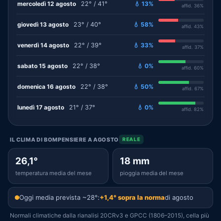
mercoledì 12 agosto
22° / 41°
💧 13%
affid. 36%
giovedì 13 agosto
23° / 40°
💧 58%
affid. 43%
venerdì 14 agosto
22° / 39°
💧 33%
affid. 37%
sabato 15 agosto
22° / 38°
💧 0%
affid. 60%
domenica 16 agosto
22° / 38°
💧 50%
affid. 67%
lunedì 17 agosto
21° / 37°
💧 0%
affid. 82%
IL CLIMA DI BOMPENSIERE A AGOSTO
REALE
26,1°
18 mm
temperatura media del mese
pioggia media del mese
Oggi media prevista ~28°:
+1,4° sopra la norma
di agosto
Normali climatiche dalla rianalisi 20CRv3 e GPCC (1806–2015), cella più