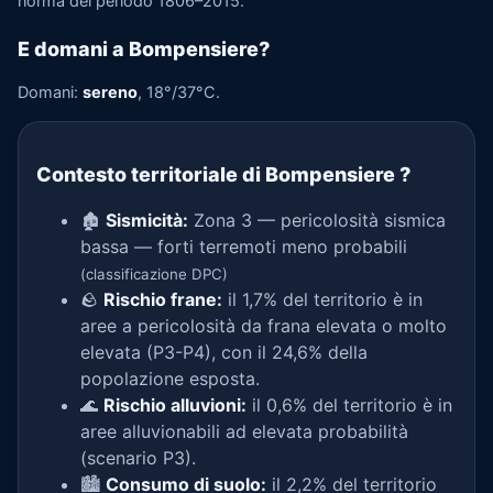
norma del periodo 1806–2015.
E domani a Bompensiere?
Domani:
sereno
, 18°/37°C.
Contesto territoriale di Bompensiere
?
🏚️
Sismicità:
Zona 3 — pericolosità sismica
bassa — forti terremoti meno probabili
(classificazione DPC)
🪨
Rischio frane:
il 1,7% del territorio è in
aree a pericolosità da frana elevata o molto
elevata (P3-P4), con il 24,6% della
popolazione esposta.
🌊
Rischio alluvioni:
il 0,6% del territorio è in
aree alluvionabili ad elevata probabilità
(scenario P3).
🏙️
Consumo di suolo:
il 2,2% del territorio