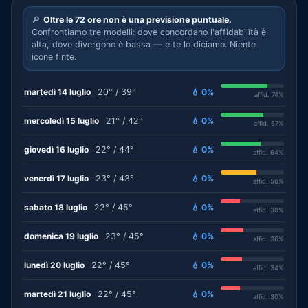
🔎
Oltre le 72 ore non è una previsione puntuale.
Confrontiamo tre modelli: dove concordano l'affidabilità è
alta, dove divergono è bassa — e te lo diciamo. Niente
icone finte.
martedì 14 luglio
20° / 39°
💧 0%
affid. 74%
mercoledì 15 luglio
21° / 42°
💧 0%
affid. 67%
giovedì 16 luglio
22° / 44°
💧 0%
affid. 64%
venerdì 17 luglio
23° / 43°
💧 0%
affid. 56%
sabato 18 luglio
22° / 45°
💧 0%
affid. 30%
domenica 19 luglio
23° / 45°
💧 0%
affid. 36%
lunedì 20 luglio
22° / 45°
💧 0%
affid. 34%
martedì 21 luglio
22° / 45°
💧 0%
affid. 30%