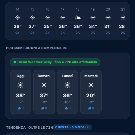
14
15
16
17
18
19
20
21
☀️
☀️
☀️
☀️
🌤️
☀️
☀️
☀️
38°
37°
35°
36°
36°
34°
31°
28°
0%
0%
0%
0%
0%
0%
0%
0%
PROSSIMI GIORNI A BOMPENSIERE
● Blend WeatherSicily · fino a 72h alta affidabilità
Oggi
Domani
Lunedì
Martedì
☀️
☀️
☀️
☀️
38°
37°
36°
20°
17°
18°
18°
18°
🌧️ 0
🌧️ 0
🌧️ 0
🌧️ 0
TENDENZA · OLTRE LE 72H
ONESTA · 3 MODELLI