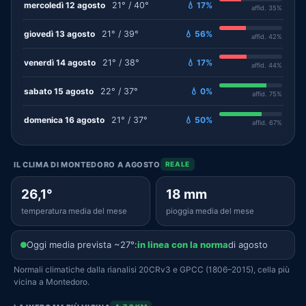
mercoledì 12 agosto
21° / 40°
💧 17%
affid. 35%
giovedì 13 agosto
21° / 39°
💧 56%
affid. 42%
venerdì 14 agosto
21° / 38°
💧 17%
affid. 44%
sabato 15 agosto
22° / 37°
💧 0%
affid. 75%
domenica 16 agosto
21° / 37°
💧 50%
affid. 67%
IL CLIMA DI MONTEDORO A AGOSTO
REALE
26,1°
18 mm
temperatura media del mese
pioggia media del mese
Oggi media prevista ~27°:
in linea con la norma
di agosto
Normali climatiche dalla rianalisi 20CRv3 e GPCC (1806–2015), cella più
vicina a Montedoro.