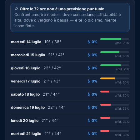
🔎
Oltre le 72 ore non è una previsione puntuale.
Confrontiamo tre modelli: dove concordano l'affidabilità è
alta, dove divergono è bassa — e te lo diciamo. Niente
icone finte.
martedì 14 luglio
19° / 38°
💧 0%
affid. 73%
mercoledì 15 luglio
21° / 41°
💧 0%
affid. 66%
giovedì 16 luglio
22° / 42°
💧 0%
affid. 71%
venerdì 17 luglio
21° / 43°
💧 0%
affid. 50%
sabato 18 luglio
21° / 44°
💧 0%
affid. 30%
domenica 19 luglio
22° / 44°
💧 0%
affid. 36%
lunedì 20 luglio
21° / 44°
💧 0%
affid. 33%
martedì 21 luglio
21° / 44°
💧 0%
affid. 30%