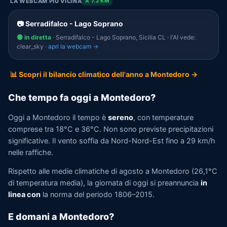
LA WEBCAM PIÙ VICINA
A 7.2 KM
📷 Serradifalco - Lago Soprano
🟢 in diretta
· Serradifalco - Lago Soprano, Sicilia CL · l'AI vede:
clear_sky ·
apri la webcam →
📊 Scopri il bilancio climatico dell'anno a Montedoro →
Che tempo fa oggi a Montedoro?
Oggi a Montedoro il tempo è
sereno
, con temperature
comprese tra 18°C e 36°C. Non sono previste precipitazioni
significative. Il vento soffia da Nord-Nord-Est fino a 29 km/h
nelle raffiche.
Rispetto alle medie climatiche di agosto a Montedoro (26,1°C
di temperatura media), la giornata di oggi si preannuncia
in
linea con
la norma del periodo 1806–2015.
E domani a Montedoro?