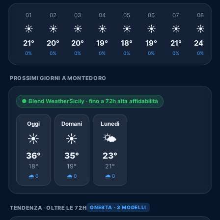
01
02
03
04
05
06
07
08
☀️
☀️
☀️
☀️
☀️
☀️
☀️
☀️
21°
20°
20°
19°
18°
19°
21°
24°
0%
0%
0%
0%
0%
0%
0%
0%
PROSSIMI GIORNI A MONTEDORO
● Blend WeatherSicily · fino a 72h alta affidabilità
Oggi
Domani
Lunedì
☀️
☀️
🌤️
36°
35°
23°
18°
19°
21°
🌧️ 0
🌧️ 0
🌧️ 0
TENDENZA · OLTRE LE 72H
ONESTA · 3 MODELLI