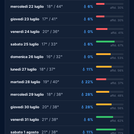
mercoledì 22 luglio
18° / 44°
💧 6%
affid. 30%
giovedì 23 luglio
17° / 41°
💧 6%
affid. 30%
venerdì 24 luglio
20° / 36°
💧 0%
affid. 41%
sabato 25 luglio
17° / 33°
💧 6%
affid. 67%
domenica 26 luglio
16° / 32°
💧 0%
affid. 53%
lunedì 27 luglio
18° / 37°
💧 11%
affid. 56%
martedì 28 luglio
19° / 40°
💧 22%
affid. 37%
mercoledì 29 luglio
18° / 38°
💧 28%
affid. 48%
giovedì 30 luglio
20° / 38°
💧 28%
affid. 56%
venerdì 31 luglio
21° / 38°
💧 6%
affid. 62%
sabato 1 agosto
21° / 38°
💧 11%
affid. 72%