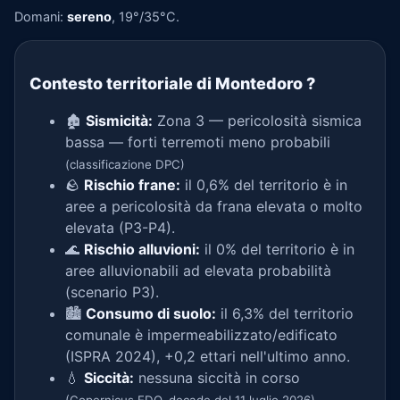
Domani:
sereno
, 19°/35°C.
Contesto territoriale di Montedoro
?
🏚️
Sismicità:
Zona 3 — pericolosità sismica
bassa — forti terremoti meno probabili
(classificazione DPC)
🪨
Rischio frane:
il 0,6% del territorio è in
aree a pericolosità da frana elevata o molto
elevata (P3-P4).
🌊
Rischio alluvioni:
il 0% del territorio è in
aree alluvionabili ad elevata probabilità
(scenario P3).
🏙️
Consumo di suolo:
il 6,3% del territorio
comunale è impermeabilizzato/edificato
(ISPRA 2024), +0,2 ettari nell'ultimo anno.
💧
Siccità:
nessuna siccità in corso
.