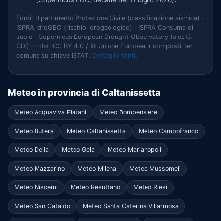
(Copernicus EDO, decade del 11 luglio 2026)
Fonti: Dipartimento Protezione Civile (classificazione sismica) ·
ISPRA IdroGEO (rischio idrogeologico) · ISPRA Consumo di
suolo · Copernicus European Drought Observatory (siccità
CDI) — dati CC BY 4.0 / © Unione Europea, ricomposti per
comune su chiave ISTAT.
Dettaglio fonti
.
Meteo in provincia di Caltanissetta
Meteo Acquaviva Platani
Meteo Bompensiere
Meteo Butera
Meteo Caltanissetta
Meteo Campofranco
Meteo Delia
Meteo Gela
Meteo Marianopoli
Meteo Mazzarino
Meteo Milena
Meteo Mussomeli
Meteo Niscemi
Meteo Resuttano
Meteo Riesi
Meteo San Cataldo
Meteo Santa Caterina Villarmosa