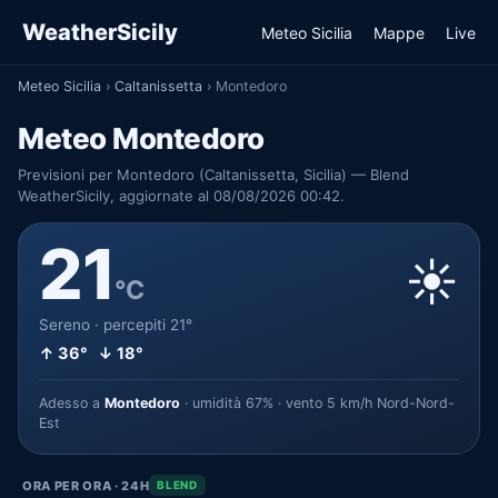
WeatherSicily
Meteo Sicilia
Mappe
Live
Meteo Sicilia
›
Caltanissetta
›
Montedoro
Meteo Montedoro
Previsioni per Montedoro (Caltanissetta, Sicilia) — Blend
WeatherSicily, aggiornate al 08/08/2026 00:42.
21
☀️
°C
Sereno · percepiti 21°
↑ 36° ↓ 18°
Adesso a
Montedoro
· umidità 67% · vento 5 km/h Nord-Nord-
Est
ORA PER ORA · 24H
BLEND