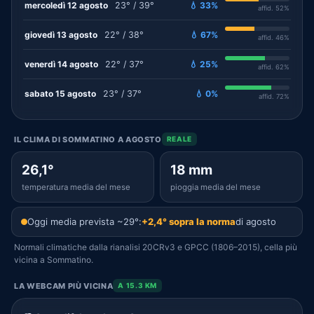
mercoledì 12 agosto
23° / 39°
💧 33%
affid. 52%
giovedì 13 agosto
22° / 38°
💧 67%
affid. 46%
venerdì 14 agosto
22° / 37°
💧 25%
affid. 62%
sabato 15 agosto
23° / 37°
💧 0%
affid. 72%
IL CLIMA DI SOMMATINO A AGOSTO
REALE
26,1°
18 mm
temperatura media del mese
pioggia media del mese
Oggi media prevista ~29°:
+2,4° sopra la norma
di agosto
Normali climatiche dalla rianalisi 20CRv3 e GPCC (1806–2015), cella più
vicina a Sommatino.
LA WEBCAM PIÙ VICINA
A 15.3 KM