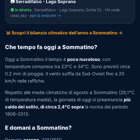
📷 Serradifalco - Lago Soprano
🟢 in diretta
· Serradifalco - Lago Soprano, Sicilia CL · l'AI vede:
clear_sky ·
apri la webcam →
📊 Scopri il bilancio climatico dell'anno a Sommatino →
Che tempo fa oggi a Sommatino?
Oggi a Sommatino il tempo è
poco nuvoloso
, con
temperature comprese tra 23°C e 34°C. Sono previsti circa
0.2 mm di pioggia. Il vento soffia da Sud-Ovest fino a 20
km/h nelle raffiche.
Rispetto alle medie climatiche di agosto a Sommatino (26,1°C
di temperatura media), la giornata di oggi si preannuncia
più
calda del solito, di circa 2,4°C sopra
la norma del periodo
1806–2015.
E domani a Sommatino?
Domani:
sereno
, 23°/35°C.