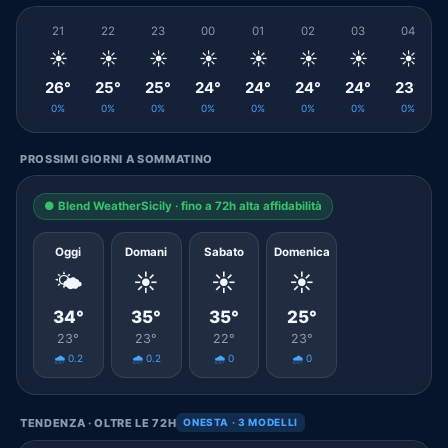
21
22
23
00
01
02
03
04
☀️
☀️
☀️
☀️
☀️
☀️
☀️
☀️
26°
25°
25°
24°
24°
24°
24°
23°
0%
0%
0%
0%
0%
0%
0%
0%
PROSSIMI GIORNI A SOMMATINO
● Blend WeatherSicily · fino a 72h alta affidabilità
Oggi
Domani
Sabato
Domenica
🌤️
☀️
☀️
☀️
34°
35°
35°
25°
23°
23°
22°
23°
🌧️ 0.2
🌧️ 0.2
🌧️ 0
🌧️ 0
TENDENZA · OLTRE LE 72H
ONESTA · 3 MODELLI