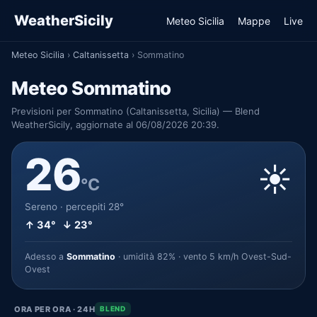
WeatherSicily
Meteo Sicilia
Mappe
Live
Meteo Sicilia
›
Caltanissetta
›
Sommatino
Meteo Sommatino
Previsioni per Sommatino (Caltanissetta, Sicilia) — Blend
WeatherSicily, aggiornate al 06/08/2026 20:39.
26
☀️
°C
Sereno · percepiti 28°
↑ 34° ↓ 23°
Adesso a
Sommatino
· umidità 82% · vento 5 km/h Ovest-Sud-
Ovest
ORA PER ORA · 24H
BLEND