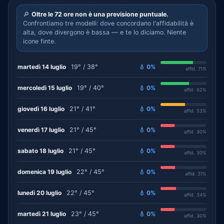
🔎
Oltre le 72 ore non è una previsione puntuale.
Confrontiamo tre modelli: dove concordano l'affidabilità è
alta, dove divergono è bassa — e te lo diciamo. Niente
icone finte.
martedì 14 luglio
19° / 38°
💧 0%
affid. 71%
mercoledì 15 luglio
19° / 40°
💧 0%
affid. 62%
giovedì 16 luglio
21° / 41°
💧 0%
affid. 53%
venerdì 17 luglio
21° / 45°
💧 0%
affid. 30%
sabato 18 luglio
21° / 45°
💧 0%
affid. 30%
domenica 19 luglio
22° / 45°
💧 0%
affid. 31%
lunedì 20 luglio
22° / 45°
💧 0%
affid. 34%
martedì 21 luglio
23° / 45°
💧 0%
affid. 30%