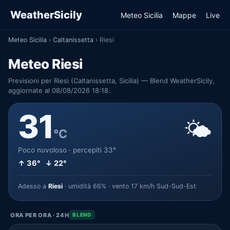
WeatherSicily
Meteo Sicilia
Mappe
Live
Meteo Sicilia
›
Caltanissetta
›
Riesi
Meteo Riesi
Previsioni per Riesi (Caltanissetta, Sicilia) — Blend WeatherSicily,
aggiornate al 08/08/2026 18:18.
31
🌤️
°C
Poco nuvoloso · percepiti 33°
↑ 36° ↓ 22°
Adesso a
Riesi
· umidità 66% · vento 17 km/h Sud-Sud-Est
ORA PER ORA · 24H
BLEND