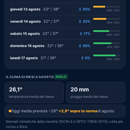
giovedì 13 agosto
23° / 38°
💧 50%
affid. 45%
venerdì 14 agosto
22° / 37°
💧 33%
affid. 49%
sabato 15 agosto
22° / 37°
💧 17%
affid. 60%
domenica 16 agosto
22° / 36°
💧 50%
affid. 68%
lunedì 17 agosto
21° / 36°
💧 0%
affid. 84%
IL CLIMA DI RIESI A AGOSTO
REALE
26,1°
20 mm
temperatura media del mese
pioggia media del mese
Oggi media prevista ~29°:
+2,9° sopra la norma
di agosto
Normali climatiche dalla rianalisi 20CRv3 e GPCC (1806–2015), cella più
vicina a Riesi.