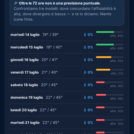
🔎
Oltre le 72 ore non è una previsione puntuale.
Confrontiamo tre modelli: dove concordano l'affidabilità è
alta, dove divergono è bassa — e te lo diciamo. Niente
icone finte.
martedì 14 luglio
19° / 39°
💧 0%
affid. 65%
mercoledì 15 luglio
19° / 40°
💧 0%
affid. 64%
giovedì 16 luglio
20° / 41°
💧 0%
affid. 55%
venerdì 17 luglio
21° / 40°
💧 0%
affid. 51%
sabato 18 luglio
20° / 45°
💧 0%
affid. 30%
domenica 19 luglio
22° / 45°
💧 0%
affid. 36%
lunedì 20 luglio
22° / 45°
💧 0%
affid. 30%
martedì 21 luglio
22° / 45°
💧 0%
affid. 30%