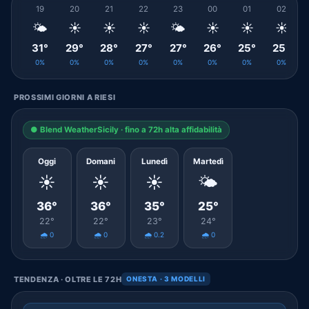
19
20
21
22
23
00
01
02
🌤️
☀️
☀️
☀️
🌤️
☀️
☀️
☀️
31°
29°
28°
27°
27°
26°
25°
25°
0%
0%
0%
0%
0%
0%
0%
0%
PROSSIMI GIORNI A RIESI
● Blend WeatherSicily · fino a 72h alta affidabilità
Oggi
Domani
Lunedì
Martedì
☀️
☀️
☀️
🌤️
36°
36°
35°
25°
22°
22°
23°
24°
🌧️ 0
🌧️ 0
🌧️ 0.2
🌧️ 0
TENDENZA · OLTRE LE 72H
ONESTA · 3 MODELLI