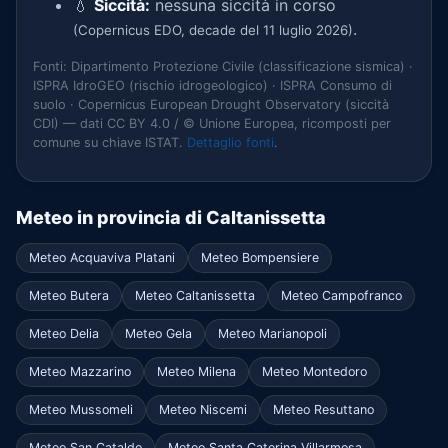
💧
Siccità:
nessuna siccità in corso
.
(Copernicus EDO, decade del 11 luglio 2026)
Fonti: Dipartimento Protezione Civile (classificazione sismica) ·
ISPRA IdroGEO (rischio idrogeologico) · ISPRA Consumo di
suolo · Copernicus European Drought Observatory (siccità
CDI) — dati CC BY 4.0 / © Unione Europea, ricomposti per
comune su chiave ISTAT.
Dettaglio fonti
.
Meteo in provincia di Caltanissetta
Meteo Acquaviva Platani
Meteo Bompensiere
Meteo Butera
Meteo Caltanissetta
Meteo Campofranco
Meteo Delia
Meteo Gela
Meteo Marianopoli
Meteo Mazzarino
Meteo Milena
Meteo Montedoro
Meteo Mussomeli
Meteo Niscemi
Meteo Resuttano
Meteo San Cataldo
Meteo Santa Caterina Villarmosa