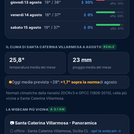
giovedì 13 agosto
19° / 38°
💧 50%
affid. 30%
venerdì 14 agosto
18° / 37°
💧 0%
affid. 69%
sabato 15 agosto
19° / 37°
💧 0%
affid. 87%
IL CLIMA DI SANTA CATERINA VILLARMOSA A AGOSTO
REALE
25,8°
23 mm
temperatura media del mese
pioggia media del mese
Oggi media prevista ~28°:
+1,7° sopra la norma
di agosto
Normali climatiche dalla rianalisi 20CRv3 e GPCC (1806–2015), cella più
vicina a Santa Caterina Villarmosa.
LA WEBCAM PIÙ VICINA
A 0.1 KM
📷 Santa Caterina Villarmosa - Panoramica
⚪ offline
· Santa Caterina Villarmosa, Sicilia CL ·
apri la webcam →