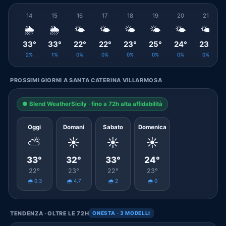
14
15
16
17
18
19
20
21
🌦️
🌦️
🌤️
🌤️
🌤️
🌤️
🌤️
🌤️
33°
33°
22°
22°
23°
25°
24°
23°
2%
1%
0%
0%
0%
0%
0%
0%
PROSSIMI GIORNI A SANTA CATERINA VILLARMOSA
● Blend WeatherSicily · fino a 72h alta affidabilità
Oggi
Domani
Sabato
Domenica
⛅
☀️
☀️
☀️
33°
32°
33°
24°
22°
23°
22°
23°
🌧️ 0.3
🌧️ 4.7
🌧️ 2
🌧️ 0
TENDENZA · OLTRE LE 72H
ONESTA · 3 MODELLI