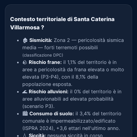
Contesto territoriale di Santa Caterina
Villarmosa
?
🏚️
Sismicità:
Zona 2 — pericolosità sismica
media — forti terremoti possibili
(classificazione DPC)
🪨
Rischio frane:
il 1,1% del territorio è in
aree a pericolosità da frana elevata o molto
elevata (P3-P4), con il 8,1% della
popolazione esposta.
🌊
Rischio alluvioni:
il 0% del territorio è in
aree alluvionabili ad elevata probabilità
(scenario P3).
🏙️
Consumo di suolo:
il 3,4% del territorio
comunale è impermeabilizzato/edificato
(ISPRA 2024), +3,6 ettari nell'ultimo anno.
💧
Siccità:
nessuna siccità in corso