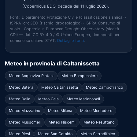
.
(Copernicus EDO, decade del 11 luglio 2026)
Fonti: Dipartimento Protezione Civile (classificazione sismica) ·
ISPRA IdroGEO (rischio idrogeologico) · ISPRA Consumo di
suolo · Copernicus European Drought Observatory (siccità
CDI) — dati CC BY 4.0 / © Unione Europea, ricomposti per
comune su chiave ISTAT.
Dettaglio fonti
.
Meteo in provincia di Caltanissetta
Meteo Acquaviva Platani
Meteo Bompensiere
Meteo Butera
Meteo Caltanissetta
Meteo Campofranco
Meteo Delia
Meteo Gela
Meteo Marianopoli
Meteo Mazzarino
Meteo Milena
Meteo Montedoro
Meteo Mussomeli
Meteo Niscemi
Meteo Resuttano
Meteo Riesi
Meteo San Cataldo
Meteo Serradifalco