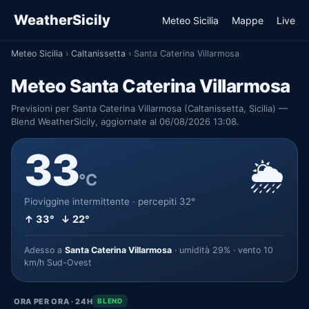
WeatherSicily
Meteo Sicilia
Mappe
Live
Meteo Sicilia
›
Caltanissetta
›
Santa Caterina Villarmosa
Meteo Santa Caterina Villarmosa
Previsioni per Santa Caterina Villarmosa (Caltanissetta, Sicilia) —
Blend WeatherSicily, aggiornate al 06/08/2026 13:08.
33
🌦️
°C
Pioviggine intermittente · percepiti 32°
↑ 33° ↓ 22°
Adesso a
Santa Caterina Villarmosa
· umidità 29% · vento 10
km/h Sud-Ovest
ORA PER ORA · 24H
BLEND