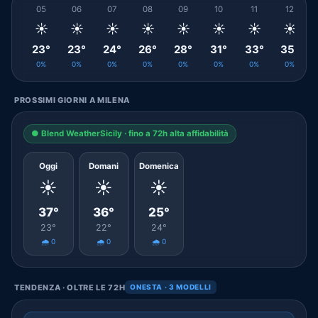
05
06
07
08
09
10
11
12
☀️
☀️
☀️
☀️
☀️
☀️
☀️
☀️
23°
23°
24°
26°
28°
31°
33°
35°
0%
0%
0%
0%
0%
0%
0%
0%
PROSSIMI GIORNI A MILENA
● Blend WeatherSicily · fino a 72h alta affidabilità
Oggi
Domani
Domenica
☀️
☀️
☀️
37°
36°
25°
23°
22°
24°
🌧️ 0
🌧️ 0
🌧️ 0
TENDENZA · OLTRE LE 72H
ONESTA · 3 MODELLI