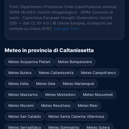
Fonti: Dipartimento Protezione Civile (classificazione sismica) ·
ISPRA IdroGEO (rischio idrogeologico) · ISPRA Consumo di
suolo · Copernicus European Drought Observatory (siccità
CDI) — dati CC BY 4.0 / © Unione Europea, ricomposti per
comune su chiave ISTAT.
Dettaglio fonti
.
Meteo in provincia di Caltanissetta
Meteo Acquaviva Platani
Meteo Bompensiere
Meteo Butera
Meteo Caltanissetta
Meteo Campofranco
Meteo Delia
Meteo Gela
Meteo Marianopoli
Meteo Mazzarino
Meteo Montedoro
Meteo Mussomeli
Meteo Niscemi
Meteo Resuttano
Meteo Riesi
Meteo San Cataldo
Meteo Santa Caterina Villarmosa
Meteo Serradifalco
Meteo Sommatino
Meteo Sutera