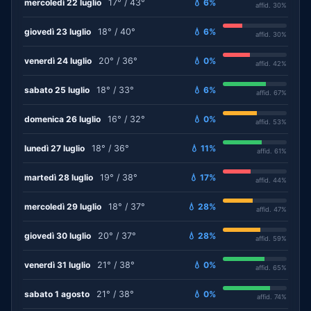
mercoledì 22 luglio
17° / 43°
💧 6%
affid. 30%
giovedì 23 luglio
18° / 40°
💧 6%
affid. 30%
venerdì 24 luglio
20° / 36°
💧 0%
affid. 42%
sabato 25 luglio
18° / 33°
💧 6%
affid. 67%
domenica 26 luglio
16° / 32°
💧 0%
affid. 53%
lunedì 27 luglio
18° / 36°
💧 11%
affid. 61%
martedì 28 luglio
19° / 38°
💧 17%
affid. 44%
mercoledì 29 luglio
18° / 37°
💧 28%
affid. 47%
giovedì 30 luglio
20° / 37°
💧 28%
affid. 59%
venerdì 31 luglio
21° / 38°
💧 0%
affid. 65%
sabato 1 agosto
21° / 38°
💧 0%
affid. 74%