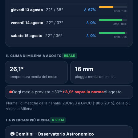
giovedì 13 agosto
22° / 38°
💧 67%
affid. 51%
venerdì 14 agosto
22° / 37°
💧 0%
affid. 80%
sabato 15 agosto
22° / 36°
💧 0%
affid. 91%
IL CLIMA DI MILENA A AGOSTO
REALE
26,1°
16 mm
temperatura media del mese
pioggia media del mese
Oggi media prevista ~30°:
+3,9° sopra la norma
di agosto
Normali climatiche dalla rianalisi 20CRv3 e GPCC (1806–2015), cella più
vicina a Milena.
LA WEBCAM PIÙ VICINA
A 9 KM
📷 Comitini - Osservatorio Astronomico