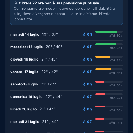
🔎
Oltre le 72 ore non è una previsione puntuale.
Confrontiamo tre modelli: dove concordano l'affidabilità è
alta, dove divergono è bassa — e te lo diciamo. Niente
icone finte.
martedì 14 luglio
19° / 37°
💧 0%
affid. 80%
mercoledì 15 luglio
20° / 40°
💧 0%
affid. 75%
giovedì 16 luglio
21° / 43°
💧 0%
affid. 54%
venerdì 17 luglio
22° / 42°
💧 0%
affid. 56%
sabato 18 luglio
21° / 44°
💧 0%
affid. 30%
domenica 19 luglio
22° / 44°
💧 0%
affid. 37%
lunedì 20 luglio
21° / 44°
💧 0%
affid. 36%
martedì 21 luglio
21° / 44°
💧 0%
affid. 30%