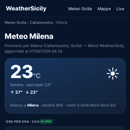
WeatherSicily
Meteo Sicilia
Mappe
Live
Meteo Sicilia
›
Caltanissetta
›
Milena
Meteo Milena
Previsioni per Milena (Caltanissetta, Sicilia) — Blend WeatherSicily,
aggiornate al 07/08/2026 04:34.
23
☀️
°C
Sereno · percepiti 23°
↑ 37° ↓ 23°
Adesso a
Milena
· umidità 96% · vento 5 km/h Nord-Nord-Est
ORA PER ORA · 24H
BLEND