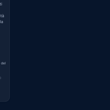
ti
ità
la
 del
O