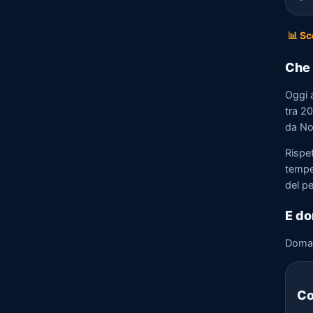
📊 Sc
Che 
Oggi 
tra 20
da No
Rispe
tempe
del p
E do
Doma
Co