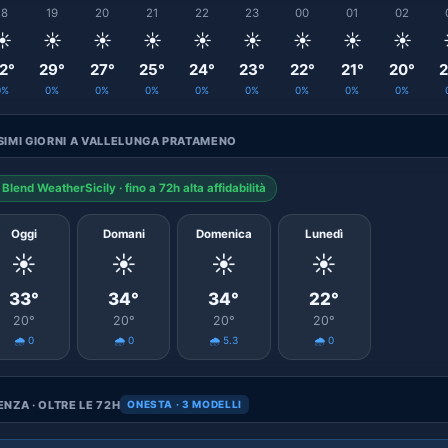
18
19
20
21
22
23
00
01
02
☀️
☀️
☀️
☀️
☀️
☀️
☀️
☀️
☀️
2°
29°
27°
25°
24°
23°
22°
21°
20°
2
0%
0%
0%
0%
0%
0%
0%
0%
0%
IMI GIORNI A VALLELUNGA PRATAMENO
Blend WeatherSicily · fino a 72h alta affidabilità
Oggi
Domani
Domenica
Lunedì
☀️
☀️
☀️
☀️
33°
34°
34°
22°
20°
20°
20°
20°
🌧️ 0
🌧️ 0
🌧️ 5.3
🌧️ 0
NZA · OLTRE LE 72H
ONESTA · 3 MODELLI