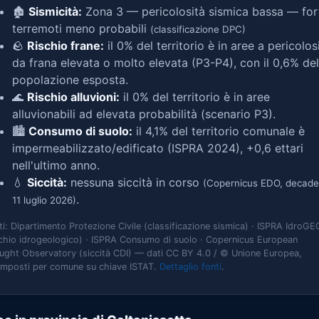
🏚️
Sismicità:
Zona 3 — pericolosità sismica bassa — for
terremoti meno probabili
(classificazione DPC)
🪨
Rischio frane:
il 0% del territorio è in aree a pericolos
da frana elevata o molto elevata (P3-P4), con il 0,6% del
popolazione esposta.
🌊
Rischio alluvioni:
il 0% del territorio è in aree
alluvionabili ad elevata probabilità (scenario P3).
🏙️
Consumo di suolo:
il 4,1% del territorio comunale è
impermeabilizzato/edificato (ISPRA 2024), +0,6 ettari
nell'ultimo anno.
💧
Siccità:
nessuna siccità in corso
(Copernicus EDO, decade
.
11 luglio 2026)
ti: Dipartimento Protezione Civile (classificazione sismica) · ISPRA IdroGE
schio idrogeologico) · ISPRA Consumo di suolo · Copernicus European
ught Observatory (siccità CDI) — dati CC BY 4.0 / © Unione Europea,
omposti per comune su chiave ISTAT.
Dettaglio fonti
.