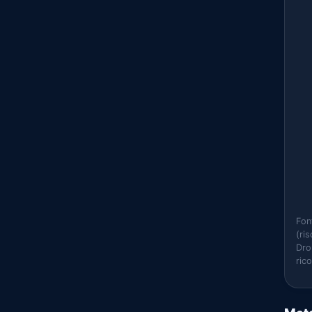
Fon
(ri
Dro
ric