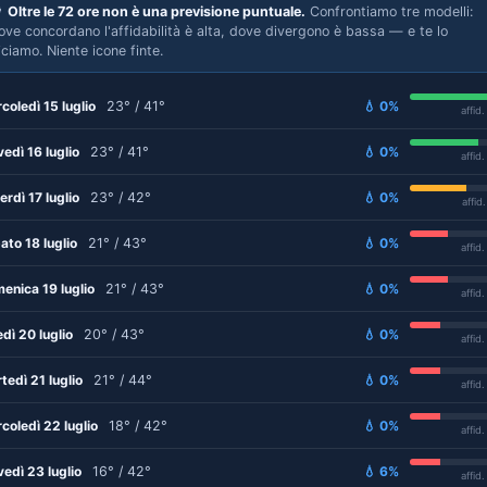

Oltre le 72 ore non è una previsione puntuale.
Confrontiamo tre modelli:
ove concordano l'affidabilità è alta, dove divergono è bassa — e te lo
iciamo. Niente icone finte.
coledì 15 luglio
23° / 41°
💧 0%
affid
vedì 16 luglio
23° / 41°
💧 0%
affid
erdì 17 luglio
23° / 42°
💧 0%
affid
ato 18 luglio
21° / 43°
💧 0%
affid
enica 19 luglio
21° / 43°
💧 0%
affid
edì 20 luglio
20° / 43°
💧 0%
affid
tedì 21 luglio
21° / 44°
💧 0%
affid
coledì 22 luglio
18° / 42°
💧 0%
affid
vedì 23 luglio
16° / 42°
💧 6%
affid