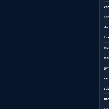
ven
sab
dom
lun
mar
mer
gio
ven
sab
dom
lun