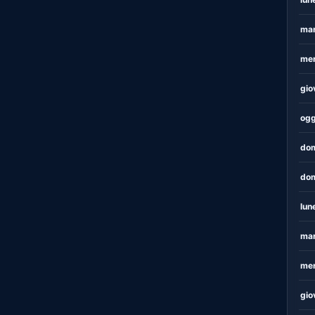
mar
mer
gio
ogg
dom
dom
lun
mar
mer
gio