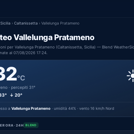
Sicilia
›
Caltanissetta
›
Vallelunga Pratameno
teo Vallelunga Pratameno
ioni per Vallelunga Pratameno (Caltanissetta, Sicilia) — Blend WeatherSic
nate al 07/08/2026 17:24.
32
☀
°C
eno · percepiti 31°
33° ↓ 20°
esso a
Vallelunga Pratameno
· umidità 44% · vento 16 km/h Nord
ER ORA · 24H
BLEND