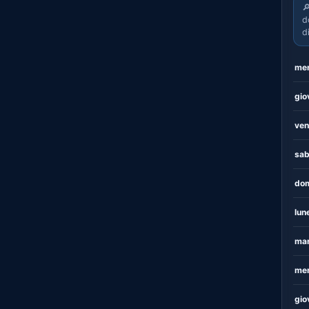

d
d
mer
gio
ven
sab
dom
lun
mar
mer
gio