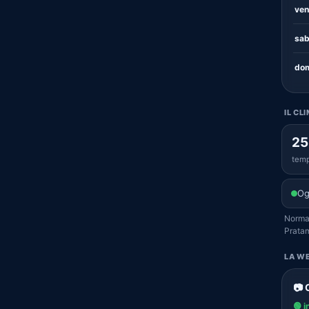
ven
sab
dom
IL CL
25
temp
Og
Normal
Prata
LA WE
📷
🟢 i