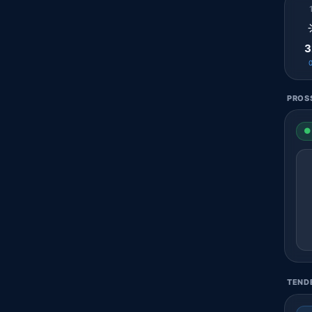
3
PROSS
● 
TENDE