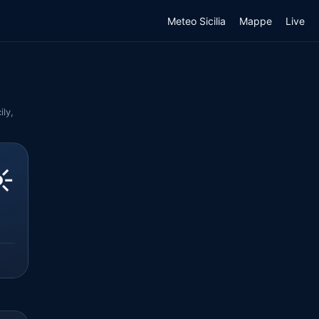
Meteo Sicilia
Mappe
Live
ily,
️