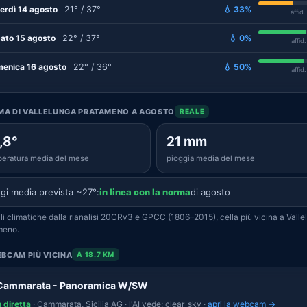
erdì 14 agosto
21° / 37°
💧 33%
affid
ato 15 agosto
22° / 37°
💧 0%
affid
enica 16 agosto
22° / 36°
💧 50%
affid
IMA DI VALLELUNGA PRATAMENO A AGOSTO
REALE
,8°
21 mm
eratura media del mese
pioggia media del mese
gi media prevista ~27°:
in linea con la norma
di agosto
i climatiche dalla rianalisi 20CRv3 e GPCC (1806–2015), cella più vicina a Valle
meno.
BCAM PIÙ VICINA
A 18.7 KM
 Cammarata - Panoramica W/SW
n diretta
· Cammarata, Sicilia AG · l'AI vede: clear_sky ·
apri la webcam →