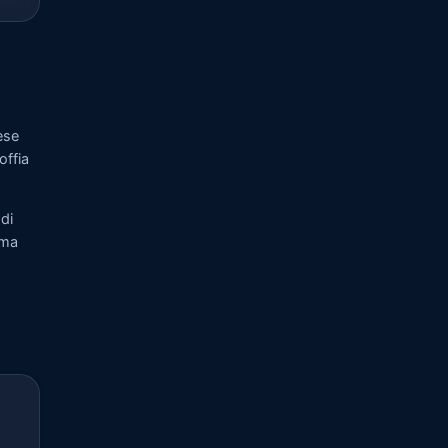
ese
offia
di
rma