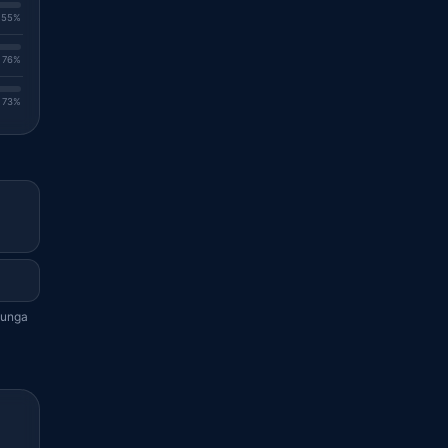
. 55%
. 76%
. 73%
lunga