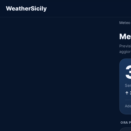
WeatherSicily
Meteo 
Me
Previs
aggior
Ser
↑ 
Ad
ORA P