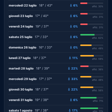
mercoledì 22 luglio
18° / 43°
💧 6%
affid. 30%
giovedì 23 luglio
17° / 40°
💧 6%
affid. 31%
venerdì 24 luglio
19° / 37°
💧 0%
affid. 31%
sabato 25 luglio
17° / 33°
💧 6%
affid. 62%
domenica 26 luglio
16° / 33°
💧 0%
affid. 49%
lunedì 27 luglio
18° / 37°
💧 11%
affid. 59%
martedì 28 luglio
18° / 39°
💧 22%
affid. 36%
mercoledì 29 luglio
17° / 37°
💧 33%
affid. 48%
giovedì 30 luglio
18° / 37°
💧 22%
affid. 56%
venerdì 31 luglio
19° / 38°
💧 6%
affid. 71%
sabato 1 agosto
19° / 38°
💧 17%
affid. 77%