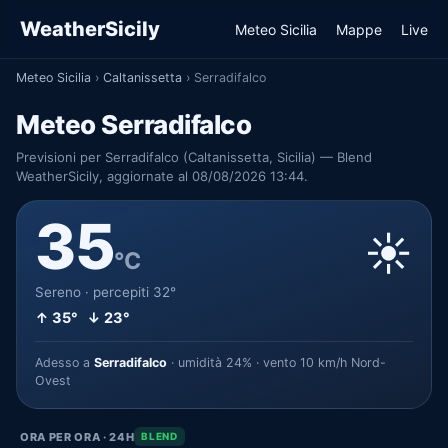
WeatherSicily
Meteo Sicilia
Mappe
Live
Meteo Sicilia
›
Caltanissetta
›
Serradifalco
Meteo Serradifalco
Previsioni per Serradifalco (Caltanissetta, Sicilia) — Blend
WeatherSicily, aggiornate al 08/08/2026 13:44.
35
☀️
°C
Sereno · percepiti 32°
↑ 35° ↓ 23°
Adesso a
Serradifalco
· umidità 24% · vento 10 km/h Nord-
Ovest
ORA PER ORA · 24H
BLEND