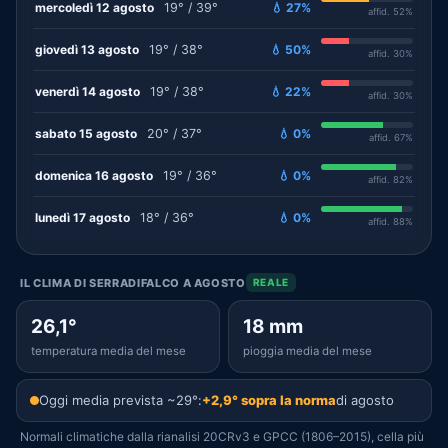
mercoledì 12 agosto
19° / 39°
💧 27%
affid. 52%
giovedì 13 agosto
19° / 38°
💧 50%
affid. 30%
venerdì 14 agosto
19° / 38°
💧 22%
affid. 30%
sabato 15 agosto
20° / 37°
💧 0%
affid. 67%
domenica 16 agosto
19° / 36°
💧 0%
affid. 82%
lunedì 17 agosto
18° / 36°
💧 0%
affid. 88%
IL CLIMA DI SERRADIFALCO A AGOSTO
REALE
26,1°
18 mm
temperatura media del mese
pioggia media del mese
Oggi media prevista ~29°:
+2,9° sopra la norma
di agosto
Normali climatiche dalla rianalisi 20CRv3 e GPCC (1806–2015), cella più