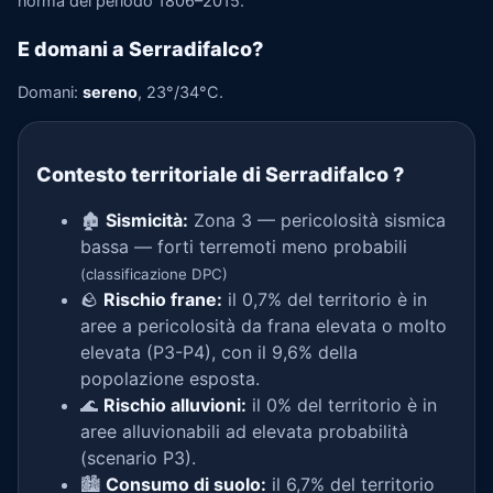
norma del periodo 1806–2015.
E domani a Serradifalco?
Domani:
sereno
, 23°/34°C.
Contesto territoriale di Serradifalco
?
🏚️
Sismicità:
Zona 3 — pericolosità sismica
bassa — forti terremoti meno probabili
(classificazione DPC)
🪨
Rischio frane:
il 0,7% del territorio è in
aree a pericolosità da frana elevata o molto
elevata (P3-P4), con il 9,6% della
popolazione esposta.
🌊
Rischio alluvioni:
il 0% del territorio è in
aree alluvionabili ad elevata probabilità
(scenario P3).
🏙️
Consumo di suolo:
il 6,7% del territorio