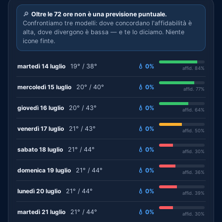
🔎
Oltre le 72 ore non è una previsione puntuale.
Confrontiamo tre modelli: dove concordano l'affidabilità è
alta, dove divergono è bassa — e te lo diciamo. Niente
icone finte.
martedì 14 luglio
19° / 38°
💧 0%
affid. 84%
mercoledì 15 luglio
20° / 40°
💧 0%
affid. 77%
giovedì 16 luglio
20° / 43°
💧 0%
affid. 64%
venerdì 17 luglio
21° / 43°
💧 0%
affid. 50%
sabato 18 luglio
21° / 44°
💧 0%
affid. 30%
domenica 19 luglio
21° / 44°
💧 0%
affid. 36%
lunedì 20 luglio
21° / 44°
💧 0%
affid. 39%
martedì 21 luglio
21° / 44°
💧 0%
affid. 30%