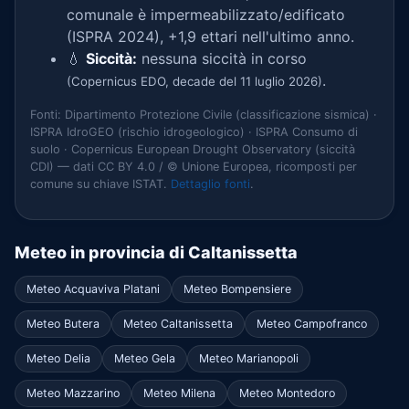
comunale è impermeabilizzato/edificato
(ISPRA 2024), +1,9 ettari nell'ultimo anno.
💧
Siccità:
nessuna siccità in corso
.
(Copernicus EDO, decade del 11 luglio 2026)
Fonti: Dipartimento Protezione Civile (classificazione sismica) ·
ISPRA IdroGEO (rischio idrogeologico) · ISPRA Consumo di
suolo · Copernicus European Drought Observatory (siccità
CDI) — dati CC BY 4.0 / © Unione Europea, ricomposti per
comune su chiave ISTAT.
Dettaglio fonti
.
Meteo in provincia di Caltanissetta
Meteo Acquaviva Platani
Meteo Bompensiere
Meteo Butera
Meteo Caltanissetta
Meteo Campofranco
Meteo Delia
Meteo Gela
Meteo Marianopoli
Meteo Mazzarino
Meteo Milena
Meteo Montedoro