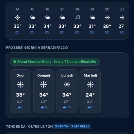
14
15
16
17
18
19
20
21
☀️
🌤️
🌤️
🌤️
⛅
🌤️
☀️
☀️
35°
33°
34°
33°
33°
31°
28°
27°
0%
0%
0%
0%
0%
0%
0%
0%
PROSSIMI GIORNI A SERRADIFALCO
● Blend WeatherSicily · fino a 72h alta affidabilità
Oggi
Domani
Lunedì
Martedì
☀️
☀️
☀️
☀️
35°
34°
34°
24°
23°
23°
24°
23°
🌧️ 0
🌧️ 0
🌧️ 0.2
🌧️ 0
TENDENZA · OLTRE LE 72H
ONESTA · 3 MODELLI