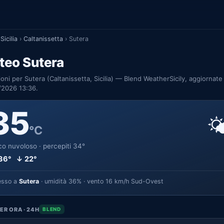
Sicilia
›
Caltanissetta
›
Sutera
teo Sutera
ioni per Sutera (Caltanissetta, Sicilia) — Blend WeatherSicily, aggiornate 
/2026 13:36.
35

°C
o nuvoloso · percepiti 34°
36° ↓ 22°
esso a
Sutera
· umidità 36% · vento 16 km/h Sud-Ovest
ER ORA · 24H
BLEND