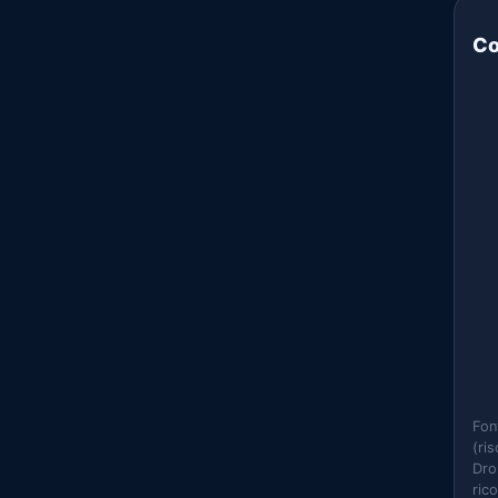
Co
Fon
(ri
Dro
ric