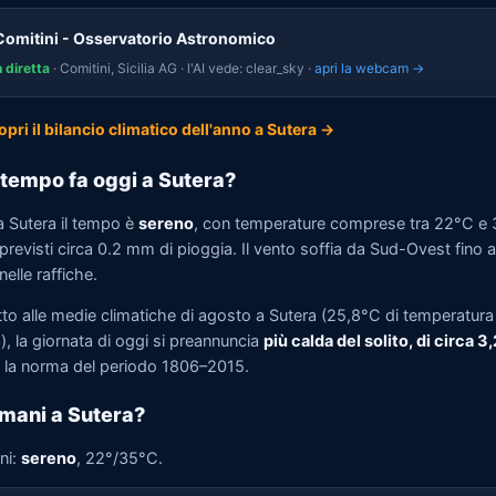
Comitini - Osservatorio Astronomico
n diretta
· Comitini, Sicilia AG · l'AI vede: clear_sky ·
apri la webcam →
opri il bilancio climatico dell'anno a Sutera →
tempo fa oggi a Sutera?
a Sutera il tempo è
sereno
, con temperature comprese tra 22°C e
revisti circa 0.2 mm di pioggia. Il vento soffia da Sud-Ovest fino 
elle raffiche.
tto alle medie climatiche di agosto a Sutera (25,8°C di temperatura
, la giornata di oggi si preannuncia
più calda del solito, di circa 3
la norma del periodo 1806–2015.
mani a Sutera?
ni:
sereno
, 22°/35°C.