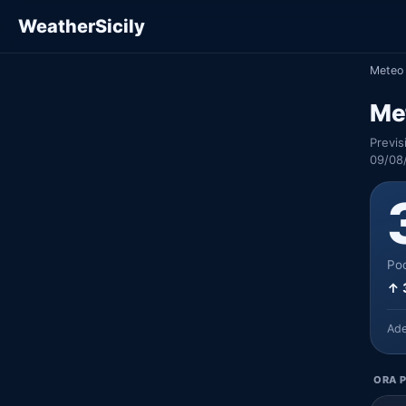
WeatherSicily
Meteo 
Me
Previs
09/08
Poc
↑ 
Ad
ORA P