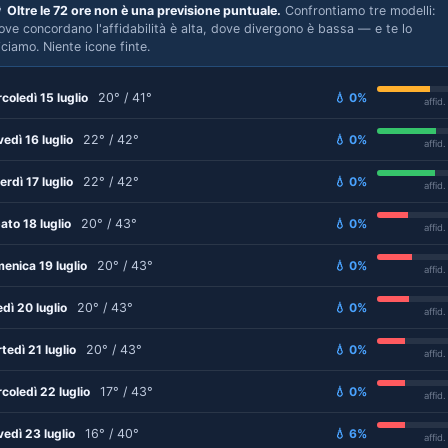

Oltre le 72 ore non è una previsione puntuale.
Confrontiamo tre modelli:
ove concordano l'affidabilità è alta, dove divergono è bassa — e te lo
iciamo. Niente icone finte.
coledì 15 luglio
20° / 41°
💧 0%
affid
vedì 16 luglio
22° / 42°
💧 0%
affid
erdì 17 luglio
22° / 42°
💧 0%
affid
ato 18 luglio
20° / 43°
💧 0%
affid
enica 19 luglio
20° / 43°
💧 0%
affid
edì 20 luglio
20° / 43°
💧 0%
affid
tedì 21 luglio
20° / 43°
💧 0%
affid
coledì 22 luglio
17° / 43°
💧 0%
affid
vedì 23 luglio
16° / 40°
💧 6%
affid