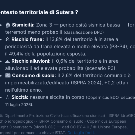
ntesto territoriale di Sutera
?
🏚️
Sismicità:
Zona 3 — pericolosità sismica bassa — for
terremoti meno probabili
(classificazione DPC)
🪨
Rischio frane:
il 13,8% del territorio è in aree a
pericolosità da frana elevata o molto elevata (P3-P4), c
il 49,4% della popolazione esposta.
🌊
Rischio alluvioni:
il 0,6% del territorio è in aree
alluvionabili ad elevata probabilità (scenario P3).
🏙️
Consumo di suolo:
il 2,6% del territorio comunale è
impermeabilizzato/edificato (ISPRA 2024), +0,2 ettari
nell'ultimo anno.
💧
Siccità:
nessuna siccità in corso
(Copernicus EDO, decade
.
11 luglio 2026)
ti: Dipartimento Protezione Civile (classificazione sismica) · ISPRA IdroGE
schio idrogeologico) · ISPRA Consumo di suolo · Copernicus European
ught Observatory (siccità CDI) — dati CC BY 4.0 / © Unione Europea,
omposti per comune su chiave ISTAT.
Dettaglio fonti
.