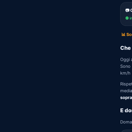
📷 
🟢 i
📊 Sc
Che 
Oggi 
Sono p
km/h n
Rispe
media)
sopra
E do
Doma