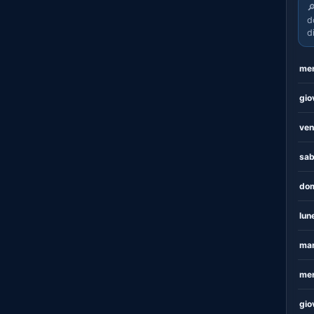

d
d
mer
gio
ven
sab
dom
lun
mar
mer
gio