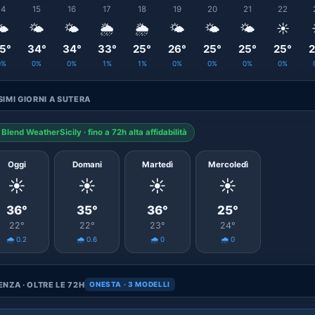
14
15
16
17
18
19
20
21
22
️
🌤️
🌤️
🌦️
🌦️
🌤️
🌤️
🌤️
☀️
5°
34°
34°
33°
25°
26°
25°
25°
25°
2
0%
0%
0%
1%
1%
0%
0%
0%
0%
IMI GIORNI A SUTERA
Blend WeatherSicily · fino a 72h alta affidabilità
Oggi
Domani
Martedì
Mercoledì
☀️
☀️
☀️
☀️
36°
35°
36°
25°
22°
22°
23°
24°
🌧️ 0.2
🌧️ 0.6
🌧️ 0
🌧️ 0
NZA · OLTRE LE 72H
ONESTA · 3 MODELLI