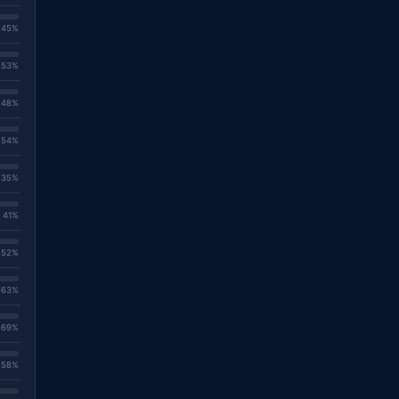
. 45%
. 53%
. 48%
. 54%
. 35%
. 41%
. 52%
. 63%
. 69%
. 58%