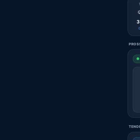

3
PROSS
● 
TENDE