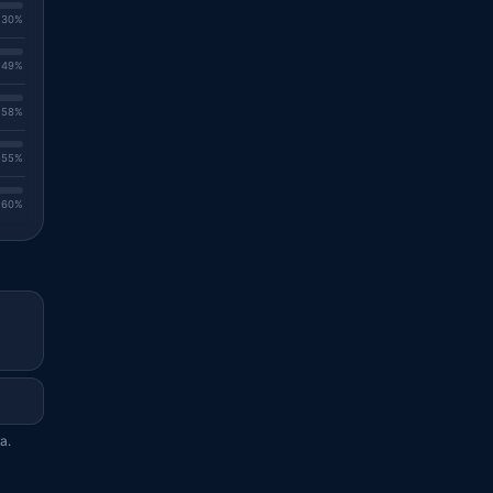
. 30%
. 49%
. 58%
. 55%
. 60%
a.