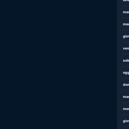
mar
mer
gio
ven
sab
ogg
dom
mar
mer
gio