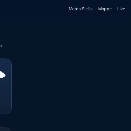
Meteo Sicilia
Mappe
Live
al
️