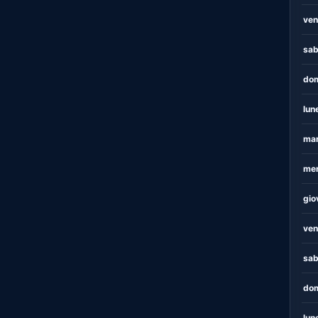
ven
sab
dom
lun
mar
mer
gio
ven
sab
dom
lun