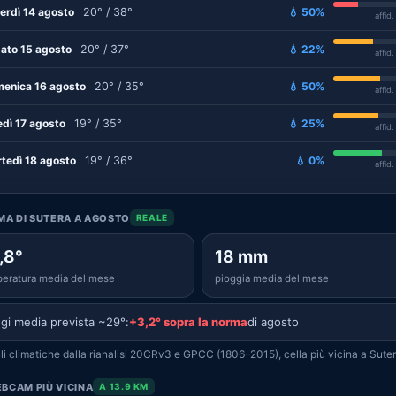
erdì 14 agosto
20° / 38°
💧 50%
affid
ato 15 agosto
20° / 37°
💧 22%
affid
enica 16 agosto
20° / 35°
💧 50%
affid
edì 17 agosto
19° / 35°
💧 25%
affid
tedì 18 agosto
19° / 36°
💧 0%
affid
IMA DI SUTERA A AGOSTO
REALE
,8°
18 mm
eratura media del mese
pioggia media del mese
gi media prevista ~29°:
+3,2° sopra la norma
di agosto
i climatiche dalla rianalisi 20CRv3 e GPCC (1806–2015), cella più vicina a Suter
BCAM PIÙ VICINA
A 13.9 KM