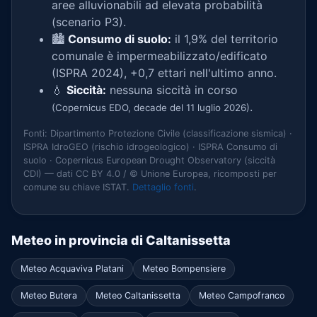
aree alluvionabili ad elevata probabilità
(scenario P3).
🏙️
Consumo di suolo:
il 1,9% del territorio
comunale è impermeabilizzato/edificato
(ISPRA 2024), +0,7 ettari nell'ultimo anno.
💧
Siccità:
nessuna siccità in corso
.
(Copernicus EDO, decade del 11 luglio 2026)
Fonti: Dipartimento Protezione Civile (classificazione sismica) ·
ISPRA IdroGEO (rischio idrogeologico) · ISPRA Consumo di
suolo · Copernicus European Drought Observatory (siccità
CDI) — dati CC BY 4.0 / © Unione Europea, ricomposti per
comune su chiave ISTAT.
Dettaglio fonti
.
Meteo in provincia di Caltanissetta
Meteo Acquaviva Platani
Meteo Bompensiere
Meteo Butera
Meteo Caltanissetta
Meteo Campofranco