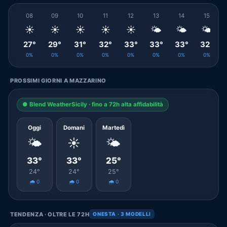
08
09
10
11
12
13
14
15
☀️
☀️
☀️
☀️
☀️
🌤️
🌤️
🌤️
27°
29°
31°
32°
33°
33°
33°
32°
0%
0%
0%
0%
0%
0%
0%
0%
PROSSIMI GIORNI A MAZZARINO
● Blend WeatherSicily · fino a 72h alta affidabilità
Oggi
Domani
Martedì
🌤️
☀️
🌤️
33°
33°
25°
24°
24°
25°
🌧️ 0
🌧️ 0
🌧️ 0
TENDENZA · OLTRE LE 72H
ONESTA · 3 MODELLI