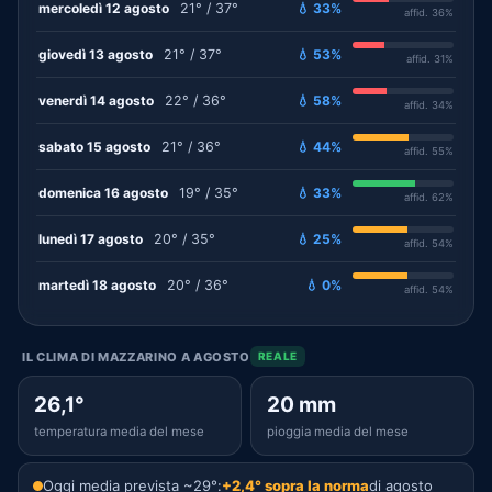
mercoledì 12 agosto
21° / 37°
💧 33%
affid. 36%
giovedì 13 agosto
21° / 37°
💧 53%
affid. 31%
venerdì 14 agosto
22° / 36°
💧 58%
affid. 34%
sabato 15 agosto
21° / 36°
💧 44%
affid. 55%
domenica 16 agosto
19° / 35°
💧 33%
affid. 62%
lunedì 17 agosto
20° / 35°
💧 25%
affid. 54%
martedì 18 agosto
20° / 36°
💧 0%
affid. 54%
IL CLIMA DI MAZZARINO A AGOSTO
REALE
26,1°
20 mm
temperatura media del mese
pioggia media del mese
Oggi media prevista ~29°:
+2,4° sopra la norma
di agosto