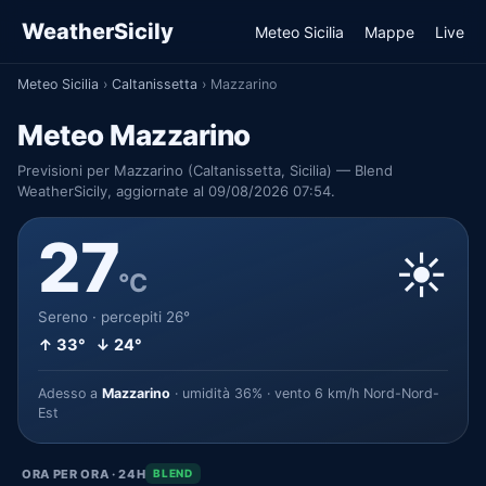
WeatherSicily
Meteo Sicilia
Mappe
Live
Meteo Sicilia
›
Caltanissetta
›
Mazzarino
Meteo Mazzarino
Previsioni per Mazzarino (Caltanissetta, Sicilia) — Blend
WeatherSicily, aggiornate al 09/08/2026 07:54.
27
☀️
°C
Sereno · percepiti 26°
↑ 33° ↓ 24°
Adesso a
Mazzarino
· umidità 36% · vento 6 km/h Nord-Nord-
Est
ORA PER ORA · 24H
BLEND