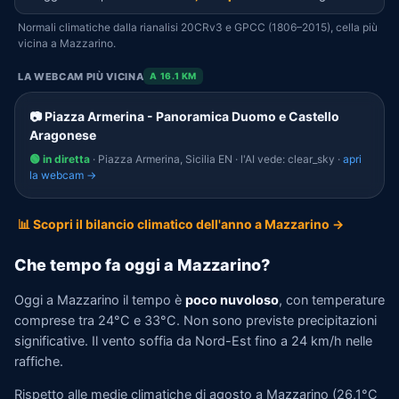
Normali climatiche dalla rianalisi 20CRv3 e GPCC (1806–2015), cella più
vicina a Mazzarino.
LA WEBCAM PIÙ VICINA
A 16.1 KM
📷 Piazza Armerina - Panoramica Duomo e Castello
Aragonese
🟢 in diretta
· Piazza Armerina, Sicilia EN · l'AI vede: clear_sky ·
apri
la webcam →
📊 Scopri il bilancio climatico dell'anno a Mazzarino →
Che tempo fa oggi a Mazzarino?
Oggi a Mazzarino il tempo è
poco nuvoloso
, con temperature
comprese tra 24°C e 33°C. Non sono previste precipitazioni
significative. Il vento soffia da Nord-Est fino a 24 km/h nelle
raffiche.
Rispetto alle medie climatiche di agosto a Mazzarino (26,1°C