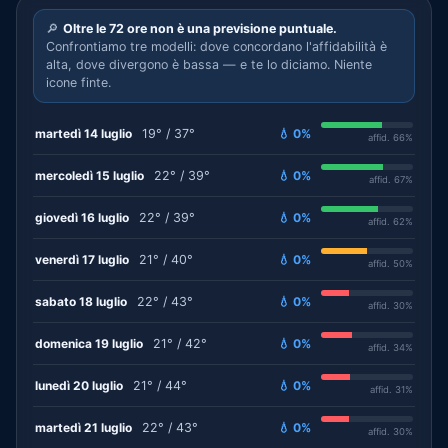
🔎
Oltre le 72 ore non è una previsione puntuale.
Confrontiamo tre modelli: dove concordano l'affidabilità è
alta, dove divergono è bassa — e te lo diciamo. Niente
icone finte.
martedì 14 luglio
19° / 37°
💧 0%
affid. 66%
mercoledì 15 luglio
22° / 39°
💧 0%
affid. 67%
giovedì 16 luglio
22° / 39°
💧 0%
affid. 62%
venerdì 17 luglio
21° / 40°
💧 0%
affid. 50%
sabato 18 luglio
22° / 43°
💧 0%
affid. 30%
domenica 19 luglio
21° / 42°
💧 0%
affid. 34%
lunedì 20 luglio
21° / 44°
💧 0%
affid. 31%
martedì 21 luglio
22° / 43°
💧 0%
affid. 30%