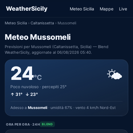
WeatherSicily
Meteo Sicilia
Mappe
Live
Meteo Sicilia
›
Caltanissetta
›
Mussomeli
Meteo Mussomeli
Previsioni per Mussomeli (Caltanissetta, Sicilia) — Blend
WeatherSicily, aggiornate al 06/08/2026 05:40.
24
🌤️
°C
Poco nuvoloso · percepiti 25°
↑ 31° ↓ 23°
Adesso a
Mussomeli
· umidità 67% · vento 4 km/h Nord-Est
ORA PER ORA · 24H
BLEND