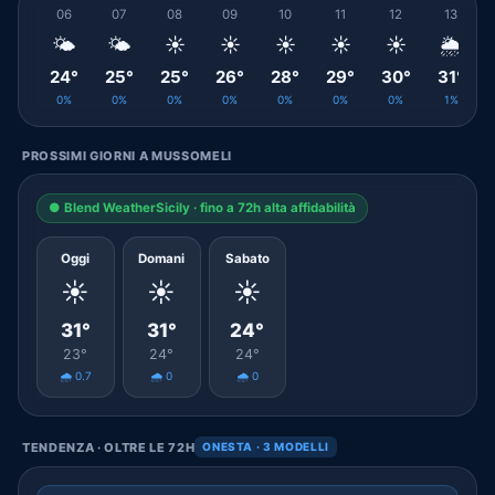
06
07
08
09
10
11
12
13
🌤️
🌤️
☀️
☀️
☀️
☀️
☀️
🌦️
24°
25°
25°
26°
28°
29°
30°
31°
0%
0%
0%
0%
0%
0%
0%
1%
PROSSIMI GIORNI A MUSSOMELI
● Blend WeatherSicily · fino a 72h alta affidabilità
Oggi
Domani
Sabato
☀️
☀️
☀️
31°
31°
24°
23°
24°
24°
🌧️ 0.7
🌧️ 0
🌧️ 0
TENDENZA · OLTRE LE 72H
ONESTA · 3 MODELLI