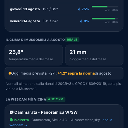
giovedì 13 agosto
19° / 35°
💧 75%
affid. 60%
venerdì 14 agosto
19° / 34°
💧 0%
affid. 88%
IL CLIMA DI MUSSOMELI A AGOSTO
REALE
25,8°
21 mm
temperatura media del mese
pioggia media del mese
Oggi media prevista ~27°:
+1,2° sopra la norma
di agosto
Normali climatiche dalla rianalisi 20CRv3 e GPCC (1806–2015), cella più
vicina a Mussomeli.
LA WEBCAM PIÙ VICINA
A 12.2 KM
📷 Cammarata - Panoramica W/SW
🟢 in diretta
· Cammarata, Sicilia AG · l'AI vede: clear_sky ·
apri la
webcam →