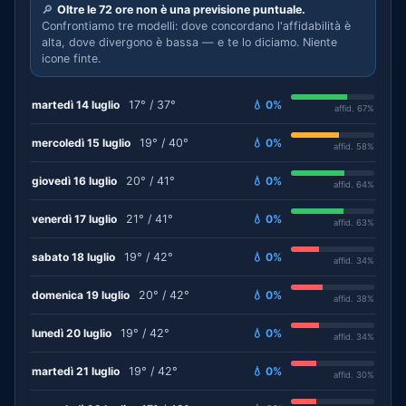
🔎
Oltre le 72 ore non è una previsione puntuale.
Confrontiamo tre modelli: dove concordano l'affidabilità è
alta, dove divergono è bassa — e te lo diciamo. Niente
icone finte.
martedì 14 luglio
17° / 37°
💧 0%
affid. 67%
mercoledì 15 luglio
19° / 40°
💧 0%
affid. 58%
giovedì 16 luglio
20° / 41°
💧 0%
affid. 64%
venerdì 17 luglio
21° / 41°
💧 0%
affid. 63%
sabato 18 luglio
19° / 42°
💧 0%
affid. 34%
domenica 19 luglio
20° / 42°
💧 0%
affid. 38%
lunedì 20 luglio
19° / 42°
💧 0%
affid. 34%
martedì 21 luglio
19° / 42°
💧 0%
affid. 30%