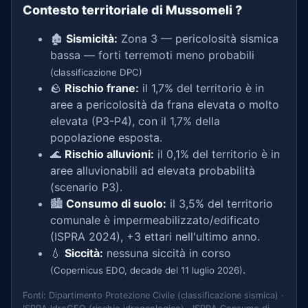
Contesto territoriale di Mussomeli
?
🏚️
Sismicità:
Zona 3 — pericolosità sismica
bassa — forti terremoti meno probabili
(classificazione DPC)
🪨
Rischio frane:
il 1,7% del territorio è in
aree a pericolosità da frana elevata o molto
elevata (P3-P4), con il 1,7% della
popolazione esposta.
🌊
Rischio alluvioni:
il 0,1% del territorio è in
aree alluvionabili ad elevata probabilità
(scenario P3).
🏙️
Consumo di suolo:
il 3,5% del territorio
comunale è impermeabilizzato/edificato
(ISPRA 2024), +3 ettari nell'ultimo anno.
💧
Siccità:
nessuna siccità in corso
.
(Copernicus EDO, decade del 11 luglio 2026)
Fonti: Dipartimento Protezione Civile (classificazione sismica) ·