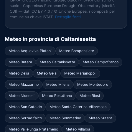
ISPRA IdroGEO (rischio idrogeologico) · ISPRA Consumo di
suolo · Copernicus European Drought Observatory (siccità
CDI) — dati CC BY 4.0 / © Unione Europea, ricomposti per
comune su chiave ISTAT.
Dettaglio fonti
.
Meteo in provincia di Caltanissetta
Meteo Acquaviva Platani
Meteo Bompensiere
Meteo Butera
Meteo Caltanissetta
Meteo Campofranco
Meteo Delia
Meteo Gela
Meteo Marianopoli
Meteo Mazzarino
Meteo Milena
Meteo Montedoro
Meteo Niscemi
Meteo Resuttano
Meteo Riesi
Meteo San Cataldo
Meteo Santa Caterina Villarmosa
Meteo Serradifalco
Meteo Sommatino
Meteo Sutera
Meteo Vallelunga Pratameno
Meteo Villalba