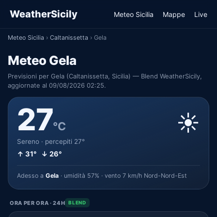
WeatherSicily
Meteo Sicilia
Mappe
Live
Meteo Sicilia
›
Caltanissetta
›
Gela
Meteo Gela
Previsioni per Gela (Caltanissetta, Sicilia) — Blend WeatherSicily,
aggiornate al 09/08/2026 02:25.
27
☀️
°C
Sereno · percepiti 27°
↑ 31° ↓ 26°
Adesso a
Gela
· umidità 57% · vento 7 km/h Nord-Nord-Est
ORA PER ORA · 24H
BLEND