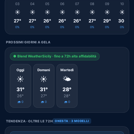
03
04
05
06
07
08
09
10
☀️
☀️
☀️
☀️
☀️
☀️
☀️
☀️
27°
27°
26°
26°
26°
27°
29°
30°
0%
0%
0%
0%
0%
0%
0%
0%
PROSSIMI GIORNI A GELA
● Blend WeatherSicily · fino a 72h alta affidabilità
Oggi
Domani
Martedì
☀️
☀️
🌤️
31°
31°
28°
26°
27°
28°
🌧️ 0
🌧️ 0
🌧️ 0
TENDENZA · OLTRE LE 72H
ONESTA · 3 MODELLI