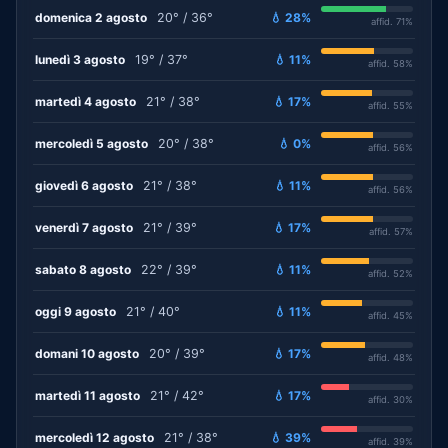
domenica 2 agosto
20° / 36°
💧 28%
affid. 71%
lunedì 3 agosto
19° / 37°
💧 11%
affid. 58%
martedì 4 agosto
21° / 38°
💧 17%
affid. 55%
mercoledì 5 agosto
20° / 38°
💧 0%
affid. 56%
giovedì 6 agosto
21° / 38°
💧 11%
affid. 56%
venerdì 7 agosto
21° / 39°
💧 17%
affid. 57%
sabato 8 agosto
22° / 39°
💧 11%
affid. 52%
oggi 9 agosto
21° / 40°
💧 11%
affid. 45%
domani 10 agosto
20° / 39°
💧 17%
affid. 48%
martedì 11 agosto
21° / 42°
💧 17%
affid. 30%
mercoledì 12 agosto
21° / 38°
💧 39%
affid. 39%