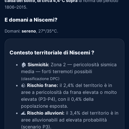
calda del solito, di circa 4,4°C sopra
la norma del periodo
1806–2015.
E domani a Niscemi?
Domani:
sereno
, 27°/35°C.
Contesto territoriale di Niscemi
?
🏚️
Sismicità:
Zona 2 — pericolosità sismica
media — forti terremoti possibili
(classificazione DPC)
🪨
Rischio frane:
il 2,4% del territorio è in
aree a pericolosità da frana elevata o molto
elevata (P3-P4), con il 0,4% della
popolazione esposta.
🌊
Rischio alluvioni:
il 3,4% del territorio è in
aree alluvionabili ad elevata probabilità
(scenario P3).