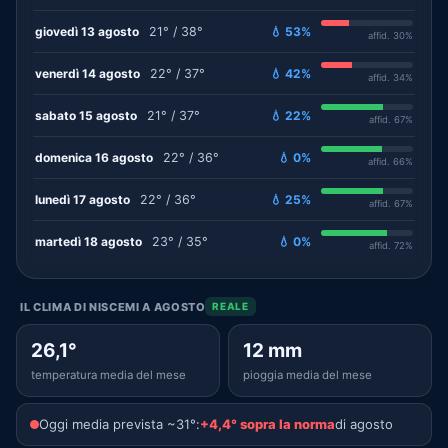
giovedì 13 agosto
21° / 38°
💧 53%
affid. 30%
venerdì 14 agosto
22° / 37°
💧 42%
affid. 34%
sabato 15 agosto
21° / 37°
💧 22%
affid. 67%
domenica 16 agosto
22° / 36°
💧 0%
affid. 66%
lunedì 17 agosto
22° / 36°
💧 25%
affid. 67%
martedì 18 agosto
23° / 35°
💧 0%
affid. 72%
IL CLIMA DI NISCEMI A AGOSTO
REALE
26,1°
12 mm
temperatura media del mese
pioggia media del mese
Oggi media prevista ~31°:
+4,4° sopra la norma
di agosto