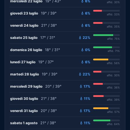
mercoledì 22 luglio
19° / 43°
💧 6%
affid. 30%
giovedì 23 luglio
19° / 39°
💧 6%
affid. 33%
venerdì 24 luglio
21° / 38°
💧 6%
affid. 35%
sabato 25 luglio
17° / 31°
💧 22%
affid. 75%
domenica 26 luglio
18° / 31°
💧 0%
affid. 71%
lunedì 27 luglio
19° / 37°
💧 6%
affid. 56%
martedì 28 luglio
19° / 39°
💧 22%
affid. 30%
mercoledì 29 luglio
20° / 39°
💧 17%
affid. 36%
giovedì 30 luglio
21° / 38°
💧 11%
affid. 39%
venerdì 31 luglio
20° / 38°
💧 17%
affid. 57%
sabato 1 agosto
21° / 38°
💧 11%
affid. 64%