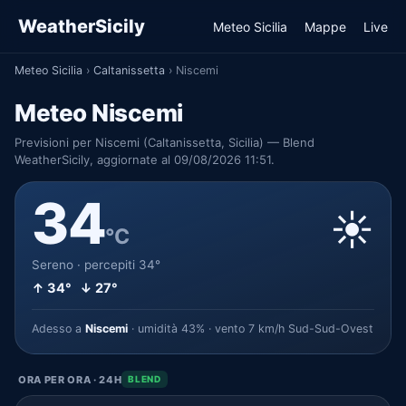
WeatherSicily
Meteo Sicilia
Mappe
Live
Meteo Sicilia
›
Caltanissetta
›
Niscemi
Meteo Niscemi
Previsioni per Niscemi (Caltanissetta, Sicilia) — Blend
WeatherSicily, aggiornate al 09/08/2026 11:51.
34
☀️
°C
Sereno · percepiti 34°
↑ 34° ↓ 27°
Adesso a
Niscemi
· umidità 43% · vento 7 km/h Sud-Sud-Ovest
ORA PER ORA · 24H
BLEND