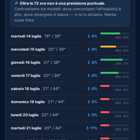
🔎
Oltre le 72 ore non è una previsione puntuale.
Confrontiamo tre modelli: dove concordano l'affidabilità è
alta, dove divergono è bassa — e te lo diciamo. Niente
icone finte.
martedì 14 luglio
19° / 36°
💧 0%
affid. 69%
mercoledì 15 luglio
20° / 39°
💧 0%
affid. 54%
giovedì 16 luglio
21° / 38°
💧 0%
affid. 77%
venerdì 17 luglio
20° / 39°
💧 0%
affid. 63%
sabato 18 luglio
21° / 44°
💧 0%
affid. 30%
domenica 19 luglio
21° / 44°
💧 0%
affid. 30%
lunedì 20 luglio
22° / 44°
💧 0%
affid. 30%
martedì 21 luglio
20° / 44°
💧 11%
affid. 30%