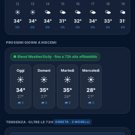
12
13
14
15
16
17
18
19
☀️
☀️
🌤️
🌤️
🌤️
🌤️
🌤️
🌤️
34°
34°
34°
31°
32°
34°
33°
31°
0%
0%
0%
0%
0%
0%
0%
0%
PROSSIMI GIORNI A NISCEMI
● Blend WeatherSicily · fino a 72h alta affidabilità
Oggi
Domani
Martedì
Mercoledì
☀️
☀️
☀️
☀️
34°
35°
35°
28°
27°
27°
26°
27°
🌧️ 0
🌧️ 0
🌧️ 0
🌧️ 0
TENDENZA · OLTRE LE 72H
ONESTA · 3 MODELLI