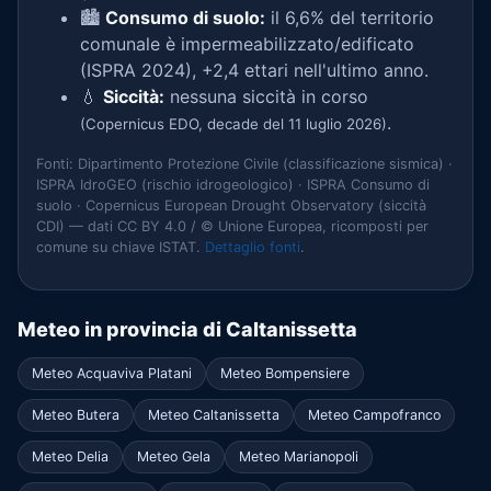
🏙️
Consumo di suolo:
il 6,6% del territorio
comunale è impermeabilizzato/edificato
(ISPRA 2024), +2,4 ettari nell'ultimo anno.
💧
Siccità:
nessuna siccità in corso
.
(Copernicus EDO, decade del 11 luglio 2026)
Fonti: Dipartimento Protezione Civile (classificazione sismica) ·
ISPRA IdroGEO (rischio idrogeologico) · ISPRA Consumo di
suolo · Copernicus European Drought Observatory (siccità
CDI) — dati CC BY 4.0 / © Unione Europea, ricomposti per
comune su chiave ISTAT.
Dettaglio fonti
.
Meteo in provincia di Caltanissetta
Meteo Acquaviva Platani
Meteo Bompensiere
Meteo Butera
Meteo Caltanissetta
Meteo Campofranco
Meteo Delia
Meteo Gela
Meteo Marianopoli