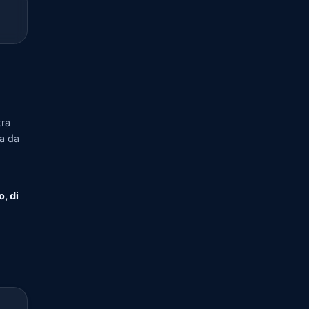
tra
ia da
o, di