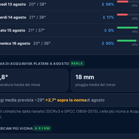
vedì 13 agosto
20° / 38°
💧 56%
affid
erdì 14 agosto
21° / 38°
💧 17%
affid
ato 15 agosto
21° / 37°
💧 0%
affid
enica 16 agosto
20° / 36°
💧 50%
affid
IMA DI ACQUAVIVA PLATANI A AGOSTO
REALE
,8°
18 mm
eratura media del mese
pioggia media del mese
gi media prevista ~29°:
+2,7° sopra la norma
di agosto
i climatiche dalla rianalisi 20CRv3 e GPCC (1806–2015), cella più vicina a Acq
i.
BCAM PIÙ VICINA
A 9.1 KM