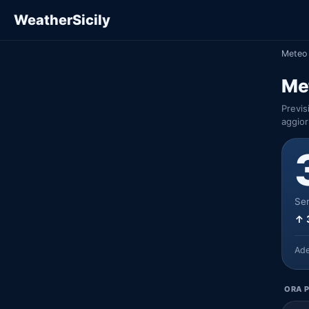
WeatherSicily
Meteo 
Met
Previs
aggior
Ser
↑ 
Ad
ORA P