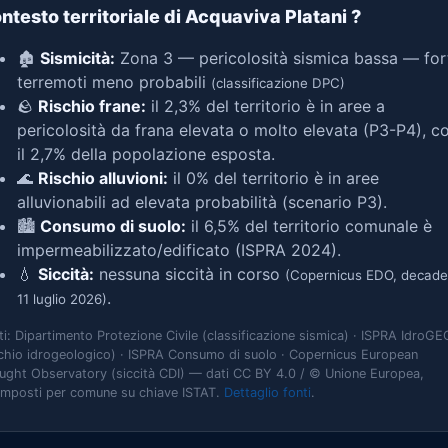
ntesto territoriale di Acquaviva Platani
?
🏚️
Sismicità:
Zona 3 — pericolosità sismica bassa — for
terremoti meno probabili
(classificazione DPC)
🪨
Rischio frane:
il 2,3% del territorio è in aree a
pericolosità da frana elevata o molto elevata (P3-P4), c
il 2,7% della popolazione esposta.
🌊
Rischio alluvioni:
il 0% del territorio è in aree
alluvionabili ad elevata probabilità (scenario P3).
🏙️
Consumo di suolo:
il 6,5% del territorio comunale è
impermeabilizzato/edificato (ISPRA 2024).
💧
Siccità:
nessuna siccità in corso
(Copernicus EDO, decade
.
11 luglio 2026)
ti: Dipartimento Protezione Civile (classificazione sismica) · ISPRA IdroGE
schio idrogeologico) · ISPRA Consumo di suolo · Copernicus European
ught Observatory (siccità CDI) — dati CC BY 4.0 / © Unione Europea,
omposti per comune su chiave ISTAT.
Dettaglio fonti
.