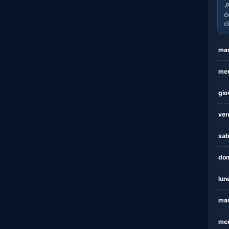

d
d
mar
mer
gio
ven
sab
dom
lun
mar
mer