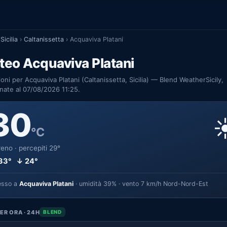
Sicilia
›
Caltanissetta
›
Acquaviva Platani
eo Acquaviva Platani
ioni per Acquaviva Platani (Caltanissetta, Sicilia) — Blend WeatherSicily,
nate al 07/08/2026 11:25.
30
☀
°C
eno · percepiti 29°
33° ↓ 24°
esso a
Acquaviva Platani
· umidità 39% · vento 7 km/h Nord-Nord-Est
ER ORA · 24H
BLEND