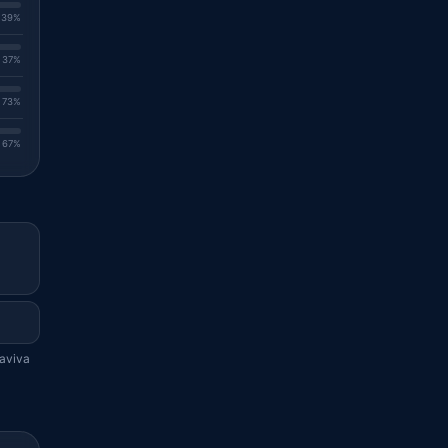
. 39%
. 37%
. 73%
. 67%
uaviva