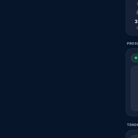
3
PROSS
● 
TENDE