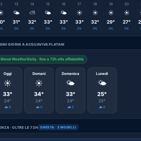
12
13
14
15
16
17
18
19
20
☀️
🌤️
⛅
🌤️
🌤️
☀️
☀️
☀️
☀️
0°
31°
32°
33°
33°
33°
32°
29°
27°
2
0%
0%
0%
0%
0%
0%
0%
0%
0%
IMI GIORNI A ACQUAVIVA PLATANI
Blend WeatherSicily · fino a 72h alta affidabilità
Oggi
Domani
Domenica
Lunedì
☀️
☀️
🌤️
🌤️
33°
34°
33°
25°
24°
24°
24°
25°
🌧️ 0
🌧️ 0
🌧️ 0
🌧️ 0
NZA · OLTRE LE 72H
ONESTA · 3 MODELLI