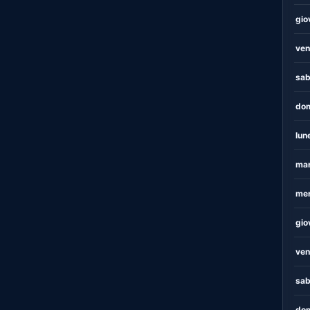
gio
ven
sab
dom
lun
mar
mer
gio
ven
sab
dom