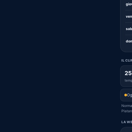
gio
ven
sab
dom
IL CL
25
temp
Og
Normal
Platan
LA WE