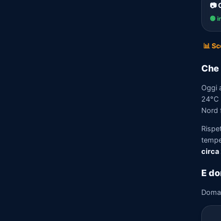
📷
🟢 i
📊 Sc
Che 
Oggi 
24°C e
Nord f
Rispe
tempe
circa
E do
Doma