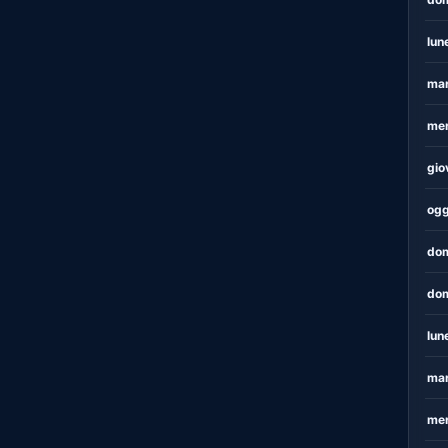
lun
mar
mer
gio
ogg
dom
dom
lun
mar
mer