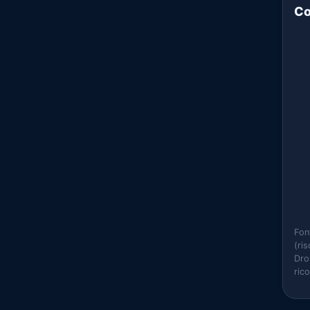
Co
Fon
(ri
Dro
ric