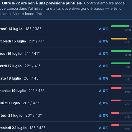

Oltre le 72 ore non è una previsione puntuale.
Confrontiamo tre modelli:
ove concordano l'affidabilità è alta, dove divergono è bassa — e te lo
iciamo. Niente icone finte.
tedì 14 luglio
18° / 38°
💧 0%
affid
coledì 15 luglio
21° / 41°
💧 0%
affid
vedì 16 luglio
21° / 41°
💧 0%
affid
erdì 17 luglio
22° / 41°
💧 0%
affid
ato 18 luglio
20° / 43°
💧 0%
affid
enica 19 luglio
21° / 43°
💧 0%
affid
edì 20 luglio
20° / 43°
💧 0%
affid
tedì 21 luglio
20° / 43°
💧 0%
affid
coledì 22 luglio
18° / 43°
💧 0%
affid