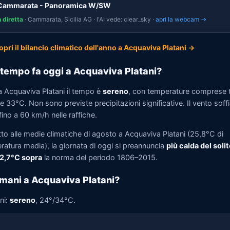
 Cammarata - Panoramica W/SW
n diretta
· Cammarata, Sicilia AG · l'AI vede: clear_sky ·
apri la webcam →
opri il bilancio climatico dell'anno a Acquaviva Platani →
tempo fa oggi a Acquaviva Platani?
a Acquaviva Platani il tempo è
sereno
, con temperature comprese 
 33°C. Non sono previste precipitazioni significative. Il vento soff
ino a 60 km/h nelle raffiche.
tto alle medie climatiche di agosto a Acquaviva Platani (25,8°C di
ratura media), la giornata di oggi si preannuncia
più calda del solit
 2,7°C sopra
la norma del periodo 1806–2015.
mani a Acquaviva Platani?
ni:
sereno
, 24°/34°C.