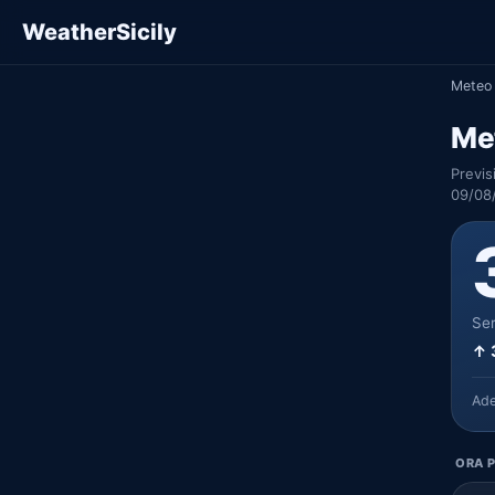
WeatherSicily
Meteo 
Me
Previs
09/08
Ser
↑ 
Ad
ORA P