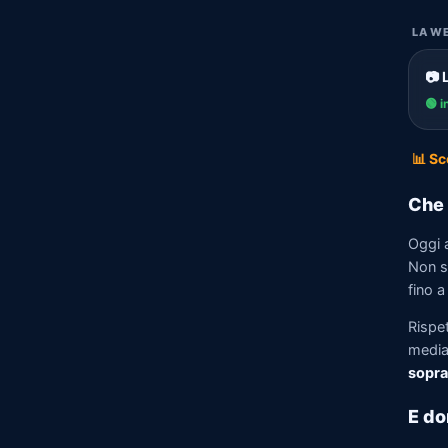
LA WE
📷 
🟢 i
📊 Sc
Che 
Oggi 
Non so
fino a
Rispe
media)
sopra
E do