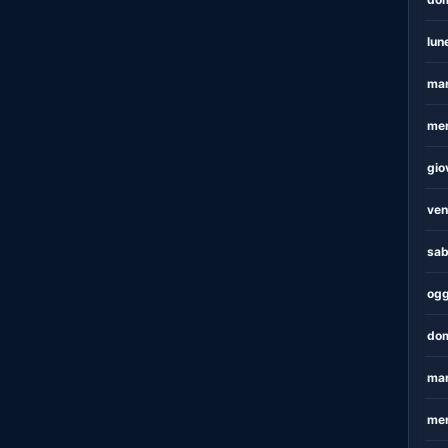
lun
mar
mer
gio
ven
sab
ogg
dom
mar
mer