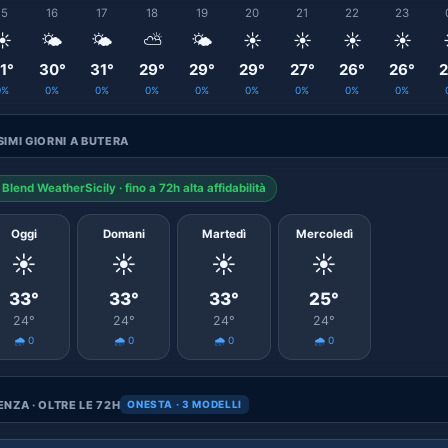
15
16
17
18
19
20
21
22
23
☀️
🌤️
🌤️
⛅
🌤️
☀️
☀️
☀️
☀️
1°
30°
31°
29°
29°
29°
27°
26°
26°
2
0%
0%
0%
0%
0%
0%
0%
0%
0%
IMI GIORNI A BUTERA
Blend WeatherSicily · fino a 72h alta affidabilità
Oggi
Domani
Martedì
Mercoledì
☀️
☀️
☀️
☀️
33°
33°
33°
25°
24°
24°
24°
24°
🌧️ 0
🌧️ 0
🌧️ 0
🌧️ 0
NZA · OLTRE LE 72H
ONESTA · 3 MODELLI