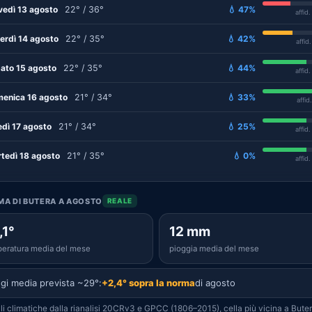
vedì 13 agosto
22° / 36°
💧 47%
affid
erdì 14 agosto
22° / 35°
💧 42%
affid
ato 15 agosto
22° / 35°
💧 44%
affid
enica 16 agosto
21° / 34°
💧 33%
affid
edì 17 agosto
21° / 34°
💧 25%
affid
tedì 18 agosto
21° / 35°
💧 0%
affid
IMA DI BUTERA A AGOSTO
REALE
,1°
12 mm
eratura media del mese
pioggia media del mese
gi media prevista ~29°:
+2,4° sopra la norma
di agosto
i climatiche dalla rianalisi 20CRv3 e GPCC (1806–2015), cella più vicina a Buter