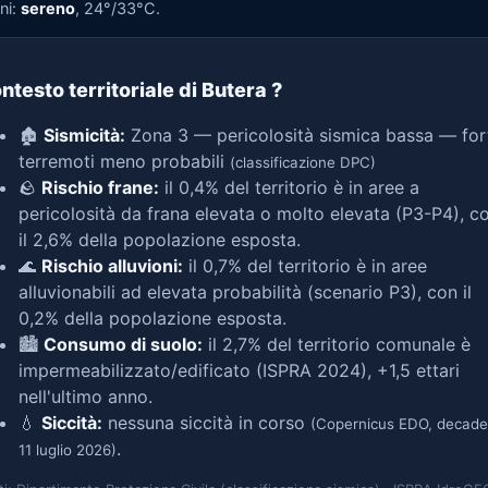
ni:
sereno
, 24°/33°C.
ntesto territoriale di Butera
?
🏚️
Sismicità:
Zona 3 — pericolosità sismica bassa — for
terremoti meno probabili
(classificazione DPC)
🪨
Rischio frane:
il 0,4% del territorio è in aree a
pericolosità da frana elevata o molto elevata (P3-P4), c
il 2,6% della popolazione esposta.
🌊
Rischio alluvioni:
il 0,7% del territorio è in aree
alluvionabili ad elevata probabilità (scenario P3), con il
0,2% della popolazione esposta.
🏙️
Consumo di suolo:
il 2,7% del territorio comunale è
impermeabilizzato/edificato (ISPRA 2024), +1,5 ettari
nell'ultimo anno.
💧
Siccità:
nessuna siccità in corso
(Copernicus EDO, decade
.
11 luglio 2026)