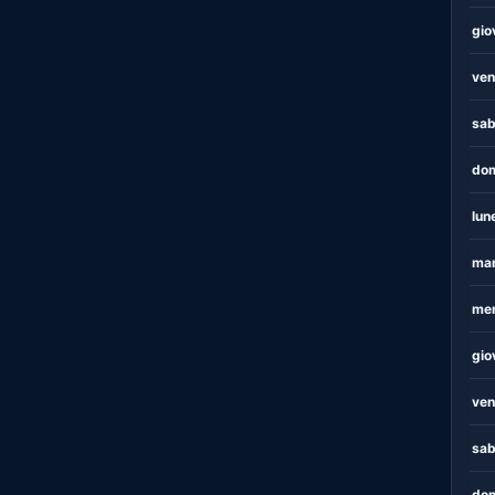
gio
ven
sab
dom
lun
mar
mer
gio
ven
sab
dom