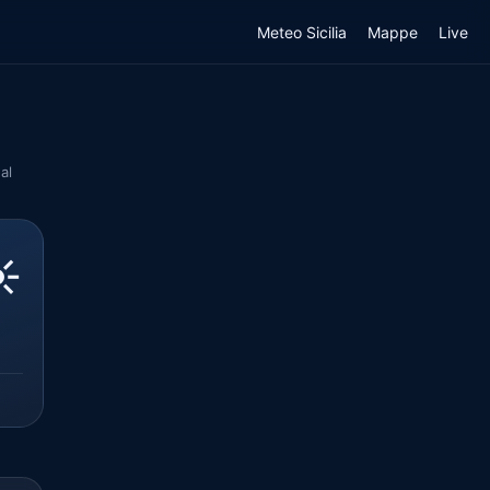
Meteo Sicilia
Mappe
Live
al
️