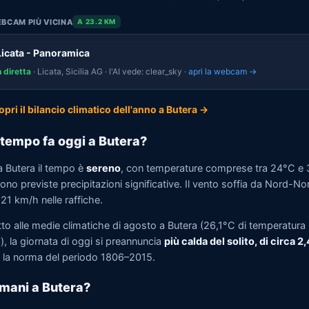
BCAM PIÙ VICINA
A 23.2 KM
Licata - Panoramica
n diretta
· Licata, Sicilia AG · l'AI vede: clear_sky ·
apri la webcam →
opri il bilancio climatico dell'anno a Butera →
tempo fa oggi a Butera?
a Butera il tempo è
sereno
, con temperature comprese tra 24°C e
no previste precipitazioni significative. Il vento soffia da Nord-N
 21 km/h nelle raffiche.
tto alle medie climatiche di agosto a Butera (26,1°C di temperatura
, la giornata di oggi si preannuncia
più calda del solito, di circa 2
la norma del periodo 1806–2015.
mani a Butera?