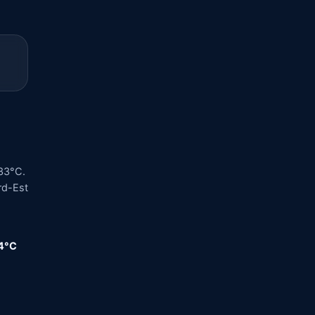
 33°C.
ord-Est
,4°C