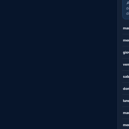

d
d
mar
mer
gio
ven
sab
dom
lun
mar
mer