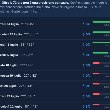

Oltre le 72 ore non è una previsione puntuale.
Confrontiamo tre modelli:
ove concordano l'affidabilità è alta, dove divergono è bassa — e te lo
iciamo. Niente icone finte.
tedì 14 luglio
21° / 35°
💧 0%
affid
coledì 15 luglio
22° / 36°
💧 0%
affid
vedì 16 luglio
23° / 36°
💧 0%
affid
erdì 17 luglio
21° / 37°
💧 0%
affid
ato 18 luglio
21° / 44°
💧 0%
affid
enica 19 luglio
22° / 42°
💧 0%
affid
edì 20 luglio
22° / 44°
💧 0%
affid
tedì 21 luglio
22° / 43°
💧 0%
affid
coledì 22 luglio
18° / 42°
💧 6%
affid