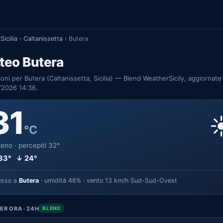
Sicilia
›
Caltanissetta
›
Butera
teo Butera
ioni per Butera (Caltanissetta, Sicilia) — Blend WeatherSicily, aggiornate 
/2026 14:36.
31
☀
°C
eno · percepiti 32°
33° ↓ 24°
esso a
Butera
· umidità 46% · vento 13 km/h Sud-Sud-Ovest
ER ORA · 24H
BLEND