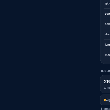
gio
ven
sab
dom
lun
mar
IL CL
26
temp
Og
Normal