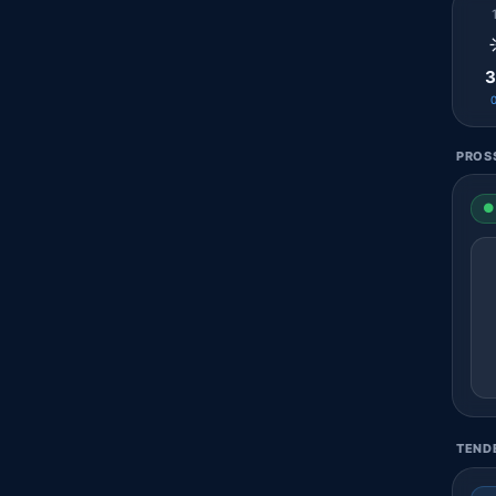
3
PROSS
● 
TENDE