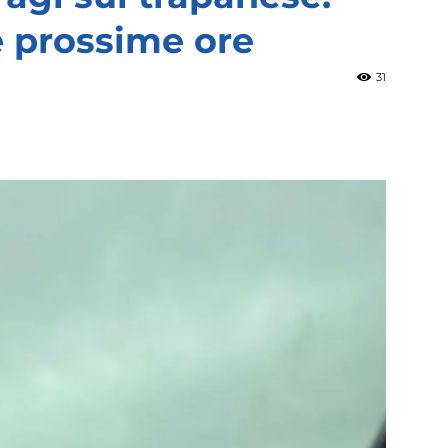
e prossime ore
31
»
Weather
Sicily.it