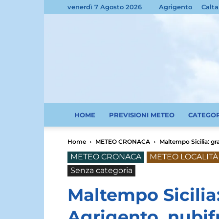
venerdì 7 Agosto 2026
Agrigento
Calta
HOME
PREVISIONI METEO
CATEGO
Home
METEO CRONACA
Maltempo Sicilia: gr
METEO CRONACA
METEO LOCALITÀ 
Senza categoria
Maltempo Sicilia
Agrigento, nubif