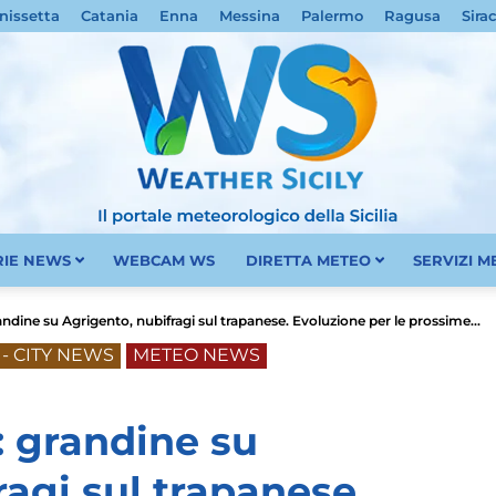
nissetta
Catania
Enna
Messina
Palermo
Ragusa
Sira
RIE NEWS
WEBCAM WS
DIRETTA METEO
SERVIZI 
Meteo
andine su Agrigento, nubifragi sul trapanese. Evoluzione per le prossime...
- CITY NEWS
METEO NEWS
: grandine su
Sicilia
ragi sul trapanese.