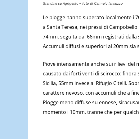
Grandine su Agrigento – foto di Carmelo Iannuzzo
Le piogge hanno superato localmente i 70
a Santa Teresa, nei pressi di Campobello 
74mm, seguita dai 66mm registrati dalla s
Accumuli diffusi e superiori ai 20mm sia 
Piove intensamente anche sui rilievi del m
causato dai forti venti di scirocco: finor
Sicilia, 55mm invece al Rifugio Citelli. S
carattere nevoso, con accumuli che a fin
Piogge meno diffuse su ennese, siracus
momento i 10mm, tranne che per qualche i