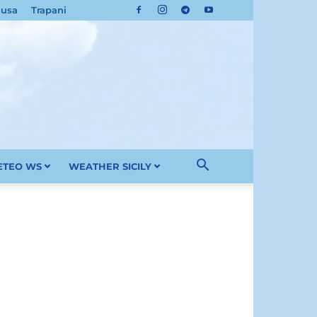
cusa
Trapani
METEO WS
WEATHER SICILY