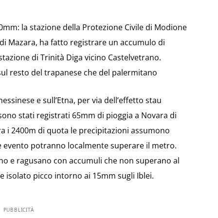
mm: la stazione della Protezione Civile di Modione
di Mazara, ha fatto registrare un accumulo di
tazione di Trinità Diga vicino Castelvetrano.
sul resto del trapanese che del palermitano
essinese e sull’Etna, per via dell’effetto stau
a sono stati registrati 65mm di pioggia a Novara di
opra i 2400m di quota le precipitazioni assumono
e evento potranno localmente superare il metro.
ano e ragusano con accumuli che non superano al
solato picco intorno ai 15mm sugli Iblei.
PUBBLICITÀ