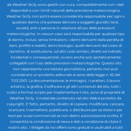
da Weather Sicily sono gestiti con cura, compatibilmente con i dati
disponibili e con i limiti naturali della previsione meteorologica.
Weather Sicily non potrà essere considerata responsabile per ogni o
qualsiasi danno che potesse derivare a soggetti giuridici terzi,
società, enti o persone in relazione all'uso delle previsioni
meteorologiche. In nessun caso sarà responsabile per qualsiasi tipo
di danno, inclusi, senza limitazioni, i danni derivanti dalla perdita di
beni, profitti e redditi, danni biologici, quelli derivanti dal costo di
ripristino, di sostituzione, od altri costi similari, diretti od indiretti,
incidentali o consequenziali, ovvero anche solo ipoteticamente
collegabili con l’uso delle previsioni meteorologiche. Questo sito
non rappresenta una testata giornalistica, pertanto non può
considerarsi un prodotto editoriale ai sensi della legge n. 62 del
7.03.2001. La documentazione, le immagini, i caratteri, il lavoro
artistico, la grafica, il software e gli altri contenuti del sito, tutti i
codici e format scripts per implementare il sito, sono di proprietà di
Weather Sicily. Il materiale contenuto nel sito Web è protetto da
copyright. E' fatto, pertanto, divieto di copiare, modificare, caricare,
scaricare, trasmettere, pubblicare, o distribuire per se stessi o per
terzi per scopi commerciali se non dietro autorizzazione scritta. E'
consentita la condivisione di news e dati a condizione di citare il
nostro sito. I Widget da noi offerti sono gratuiti e usufruibili a tutti