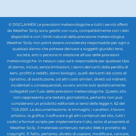
© DISCLAIMER Le previsioni meteorologiche e tutti i servizi offerti
da Weather Sicily sono gestiti con cura, compatibilmente con i dati
disponibili e con i limiti naturali della previsione meteorologica.
Weather Sicily non potrà essere considerata responsabile per ogni o
qualsiasi danno che potesse derivare a soggetti giuridici terzi,
società, enti o persone in relazione all'uso delle previsioni
meteorologiche. In nessun caso sarà responsabile per qualsiasi tipo
di danno, inclusi, senza limitazioni, i danni derivanti dalla perdita di
beni, profitti e redditi, danni biologici, quelli derivanti dal costo di
ripristino, di sostituzione, od altri costi similari, diretti od indiretti,
incidentali o consequenziali, ovvero anche solo ipoteticamente
collegabili con l’uso delle previsioni meteorologiche. Questo sito
non rappresenta una testata giornalistica, pertanto non può
considerarsi un prodotto editoriale ai sensi della legge n. 62 del
7.03.2001. La documentazione, le immagini, i caratteri, il lavoro
artistico, la grafica, il software e gli altri contenuti del sito, tutti i
codici e format scripts per implementare il sito, sono di proprietà di
Weather Sicily. Il materiale contenuto nel sito Web è protetto da
copyright. E' fatto, pertanto, divieto di copiare, modificare, caricare,