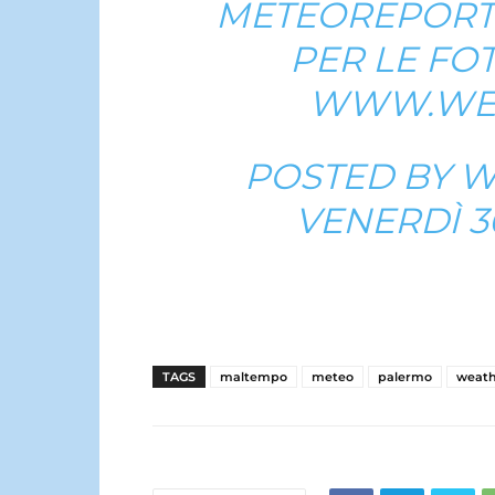
METEOREPORT
PER LE FOT
WWW.WEAT
POSTED BY
W
VENERDÌ 3
TAGS
maltempo
meteo
palermo
weath