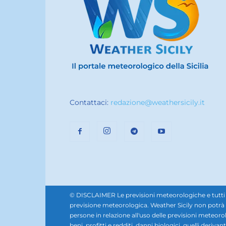
Contattaci:
redazione@weathersicily.it
© DISCLAIMER Le previsioni meteorologiche e tutti i se
previsione meteorologica. Weather Sicily non potrà e
persone in relazione all'uso delle previsioni meteorol
beni, profitti e redditi, danni biologici, quelli derivan