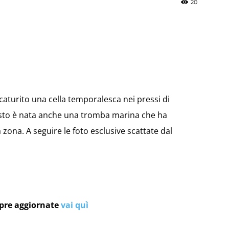
20
»
 scaturito una cella temporalesca nei pressi di
Weather
osto è nata anche una tromba marina che ha
a zona. A seguire le foto esclusive scattate dal
Sicily.it
mpre aggiornate
vai quì