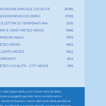
REVISIONI SINGOLE LOCALITÀ
26185
ADIOSONDAGGIO BIRGI
3769
OLLETTINI DI TEMPERATURA
2051
ARI E VENTI METEO NEWS
1985
MMAGINI NASA
1975
ETEO NEWS
1822
LLERTE METEO
1822
ERREMOTI
824
ETEO LOCALITÀ - CITY NEWS
296
ati disponibili e con i limiti naturali della
e a soggetti giuridici terzi, società, enti o
senza limitazioni, i danni derivanti dalla perdita di
diretti, incidentali o consequenziali, ovvero anche solo