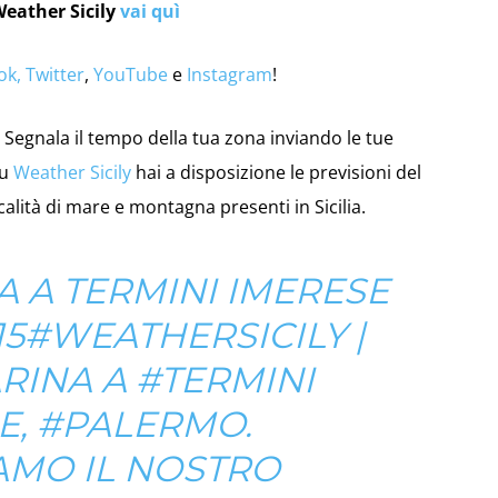
Weather Sicily
vai quì
ok,
Twitter
,
YouTube
e
Instagram
!
Segnala il tempo della tua zona inviando le tue
su
Weather Sicily
hai a disposizione le previsioni del
calità di mare e montagna presenti in Sicilia.
 A TERMINI IMERESE
15
#WEATHERSICILY |
INA A #TERMINI
E, #PALERMO.
AMO IL NOSTRO