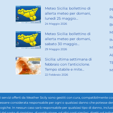
Meteo Sicilia: bollettino di
P
allerta meteo per domani,
R
lunedì 25 maggio...
24 Maggio 2026
B
M
Meteo Sicilia: bollettino di
allerta meteo per domani,
I
sabato 30 maggio...
M
29 Maggio 2026
A
Sicilia: ultima settimana di
T
febbraio con l’anticiclone.
Tempo stabile e mite...
M
22 Febbraio 2026
rvizi offerti da Weather Sicily sono gestiti con cura, compatibilmente con i d
ssere considerata responsabile per ogni o qualsiasi danno che potesse derivar
ogiche. In nessun caso sarà responsabile per qualsiasi tipo di danno, inclusi, 
ti dal costo di ripristino, di sostituzione, od altri costi similari, diretti od in