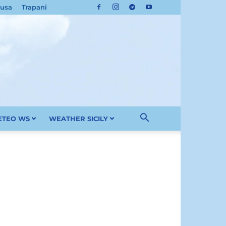
cusa
Trapani
METEO WS
WEATHER SICILY