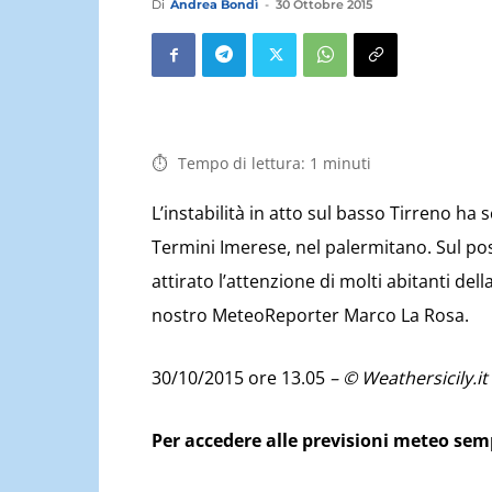
Di
Andrea Bondì
-
30 Ottobre 2015
Tempo di lettura:
1
minuti
L’instabilità in atto sul basso Tirreno ha
Termini Imerese, nel palermitano. Sul p
attirato l’attenzione di molti abitanti dell
nostro MeteoReporter Marco La Rosa.
30/10/2015 ore 13.05
– © Weathersicily.it
Per accedere alle previsioni meteo se