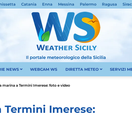
nissetta
Catania
Enna
Messina
Palermo
Ragusa
Sira
RIE NEWS
WEBCAM WS
DIRETTA METEO
SERVIZI 
Meteo
 marina a Termini Imerese: foto e video
 Termini Imerese:
Sicilia