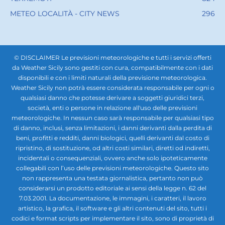
METEO LOCALITÀ - CITY NEWS
296
© DISCLAIMER Le previsioni meteorologiche e tutti i servizi offerti
da Weather Sicily sono gestiti con cura, compatibilmente con i dati
disponibili e con i limiti naturali della previsione meteorologica.
Weather Sicily non potrà essere considerata responsabile per ogni o
qualsiasi danno che potesse derivare a soggetti giuridici terzi,
società, enti o persone in relazione all'uso delle previsioni
meteorologiche. In nessun caso sarà responsabile per qualsiasi tipo
di danno, inclusi, senza limitazioni, i danni derivanti dalla perdita di
beni, profitti e redditi, danni biologici, quelli derivanti dal costo di
ripristino, di sostituzione, od altri costi similari, diretti od indiretti,
incidentali o consequenziali, ovvero anche solo ipoteticamente
collegabili con l’uso delle previsioni meteorologiche. Questo sito
non rappresenta una testata giornalistica, pertanto non può
considerarsi un prodotto editoriale ai sensi della legge n. 62 del
7.03.2001. La documentazione, le immagini, i caratteri, il lavoro
artistico, la grafica, il software e gli altri contenuti del sito, tutti i
codici e format scripts per implementare il sito, sono di proprietà di