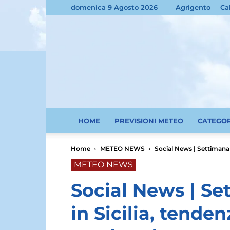
domenica 9 Agosto 2026
Agrigento
Ca
HOME
PREVISIONI METEO
CATEGO
Home
METEO NEWS
Social News | Settimana 
METEO NEWS
Social News | Se
in Sicilia, tenden