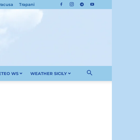
racusa
Trapani
METEO WS
WEATHER SICILY