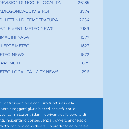
REVISIONI SINGOLE LOCALITÀ
26185
ADIOSONDAGGIO BIRGI
3774
OLLETTINI DI TEMPERATURA
2054
ARI E VENTI METEO NEWS
1989
MMAGINI NASA
1977
LLERTE METEO
1823
ETEO NEWS
1822
ERREMOTI
825
ETEO LOCALITÀ - CITY NEWS
296
ati disponibili e con i limiti naturali della
e a soggetti giuridici terzi, società, enti o
senza limitazioni, i danni derivanti dalla perdita di
diretti, incidentali o consequenziali, ovvero anche solo
rtanto non può considerarsi un prodotto editoriale ai