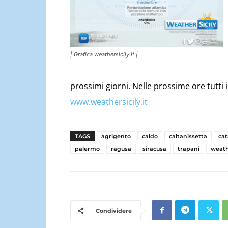
| Grafica weathersicily.it |
prossimi giorni. Nelle prossime ore tutti 
www.weathersicily.it
TAGS
agrigento
caldo
caltanissetta
cat
palermo
ragusa
siracusa
trapani
weat
Condividere