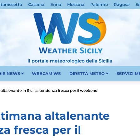
ltanissetta
Catania
Enna
Messina
Palermo
Ragusa
Si
RIE NEWS
WEBCAM WS
DIRETTA METEO
SERVIZI 
Meteo
altalenante in Sicilia, tendenza fresca per il weekend
ttimana altalenante
za fresca per il
Sicilia