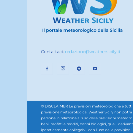
Contattaci:
redazione@weathersicily.it
© DISCLAIMER Le previsioni meteorologiche e tutti i se
previsione meteorologica. Weather Sicily non potrà e
persone in relazione all'uso delle previsioni meteorol
beni, profitti e redditi, danni biologici, quelli derivan
ipoteticamente collegabili con l’uso delle prevision