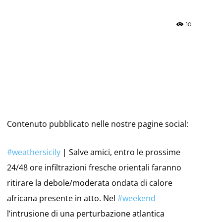
10
»
Weather
Contenuto pubblicato nelle nostre pagine social:
#
weathersicily
| Salve amici, entro le prossime
24/48 ore infiltrazioni fresche orientali faranno
Sicily.it
ritirare la debole/moderata ondata di calore
africana presente in atto. Nel
#
weekend
l’intrusione di una perturbazione atlantica