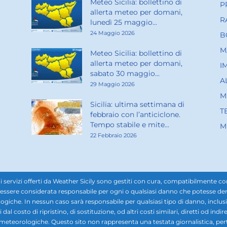
Meteo Sicilia: bollettino di
P
allerta meteo per domani,
R
lunedì 25 maggio...
24 Maggio 2026
B
M
Meteo Sicilia: bollettino di
allerta meteo per domani,
I
sabato 30 maggio...
A
29 Maggio 2026
M
Sicilia: ultima settimana di
T
febbraio con l’anticiclone.
Tempo stabile e mite...
M
22 Febbraio 2026
rvizi offerti da Weather Sicily sono gestiti con cura, compatibilmente con i d
ssere considerata responsabile per ogni o qualsiasi danno che potesse derivar
ogiche. In nessun caso sarà responsabile per qualsiasi tipo di danno, inclusi, 
ti dal costo di ripristino, di sostituzione, od altri costi similari, diretti od in
i meteorologiche. Questo sito non rappresenta una testata giornalistica, pe