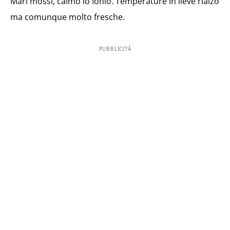
Mari mossi, calmo lo Ionio. Temperature in lieve rialzo
ma comunque molto fresche.
PUBBLICITÀ