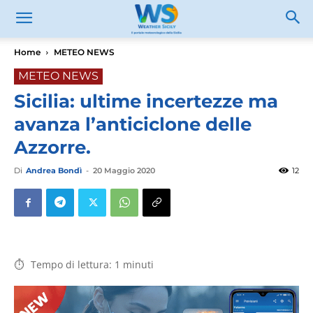
Home
METEO NEWS
METEO NEWS
Sicilia: ultime incertezze ma
avanza l’anticiclone delle
Azzorre.
Di
Andrea Bondì
-
20 Maggio 2020
12
Tempo di lettura:
1
minuti