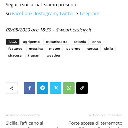
Seguici sui social: siamo presenti
su
Facebook,
Instagram
,
Twitter
e
Telegram.
02/05/2020 ore 18:30 – ©weathersicily.it
TAGS
agrigento
caltanissetta
catania
enna
featured
messina
meteo
palermo
ragusa
sicilia
siracusa
trapani
weather
Articolo precedente
Articolo successivo
Sicilia, l’africano si
Forte scossa di terremoto