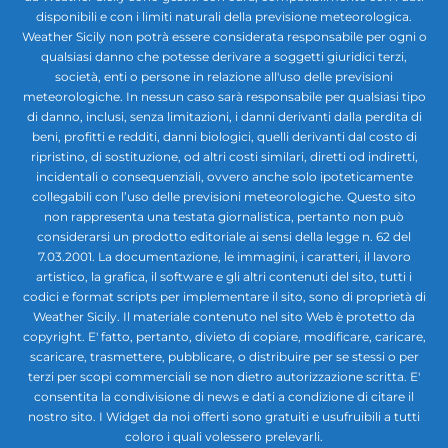
disponibili e con i limiti naturali della previsione meteorologica.
Weather Sicily non potrà essere considerata responsabile per ogni o
qualsiasi danno che potesse derivare a soggetti giuridici terzi,
società, enti o persone in relazione all'uso delle previsioni
meteorologiche. In nessun caso sarà responsabile per qualsiasi tipo
di danno, inclusi, senza limitazioni, i danni derivanti dalla perdita di
beni, profitti e redditi, danni biologici, quelli derivanti dal costo di
ripristino, di sostituzione, od altri costi similari, diretti od indiretti,
incidentali o consequenziali, ovvero anche solo ipoteticamente
collegabili con l’uso delle previsioni meteorologiche. Questo sito
non rappresenta una testata giornalistica, pertanto non può
considerarsi un prodotto editoriale ai sensi della legge n. 62 del
7.03.2001. La documentazione, le immagini, i caratteri, il lavoro
artistico, la grafica, il software e gli altri contenuti del sito, tutti i
codici e format scripts per implementare il sito, sono di proprietà di
Weather Sicily. Il materiale contenuto nel sito Web è protetto da
copyright. E' fatto, pertanto, divieto di copiare, modificare, caricare,
scaricare, trasmettere, pubblicare, o distribuire per se stessi o per
terzi per scopi commerciali se non dietro autorizzazione scritta. E'
consentita la condivisione di news e dati a condizione di citare il
nostro sito. I Widget da noi offerti sono gratuiti e usufruibili a tutti
coloro i quali volessero prelevarli.