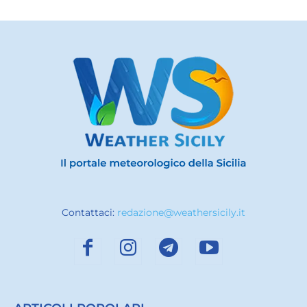
Contattaci:
redazione@weathersicily.it