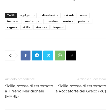
TAGS
agrigento
caltanissetta
catania
enna
featured
maltempo
messina
meteo
palermo
ragusa
sicilia
siracusa
trapani
Articolo precedente
Articolo successivo
Sicilia, scossa di terremoto
Sicilia, scossa di terremoto
a Tirreno Meridionale
a Roccaforte del Greco (RC)
(MARE)