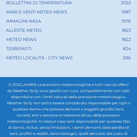
BOLLETTINI DI TEMPERATURA
2053
MARI E VENTI METEO NEWS
1987
IMMAGINI NASA
1976
ALLERTE METEO
1823
METEO NEWS
1822
TERREMOTI
824
METEO LOCALITÀ - CITY NEWS
296
© DISCLAIMER Le previsioni meteorologiche e tutti i servizi offerti
da Weather Sicily sono gestiti con cura, compatibilmente con i dati
disponibili e con i limiti naturali della previsione meteorologica.
Weather Sicily non potrà essere considerata responsabile per ogni o
qualsiasi danno che potesse derivare a soggetti giuridici terzi,
società, enti o persone in relazione all'uso delle previsioni
meteorologiche. In nessun caso sarà responsabile per qualsiasi tipo
di danno, inclusi, senza limitazioni, i danni derivanti dalla perdita di
beni, profitti e redditi, danni biologici, quelli derivanti dal costo di