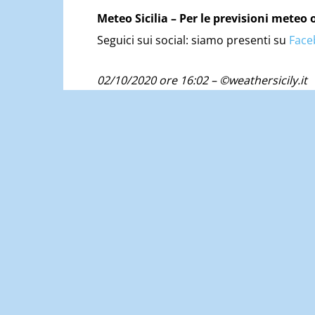
Meteo Sicilia – Per le previsioni mete
Seguici sui social: siamo presenti su
Face
02/10/2020 ore 16:02 – ©weathersicily.it
TAGS
sicilia
terremoto
Condividere
Articolo precedente
Sicilia, intensa sciroccata sabato: a rischio i
record storico di caldo a Palermo.