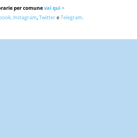
o orarie per comune
vai qui >
book,
Instagram
,
Twitter
e
Telegram.
Articolo successivo
l
Sicilia: Scirocco e punte di 37 gradi nel
weekend.