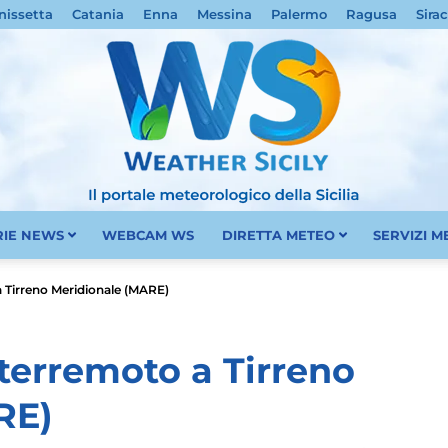
nissetta
Catania
Enna
Messina
Palermo
Ragusa
Sira
RIE NEWS
WEBCAM WS
DIRETTA METEO
SERVIZI 
Meteo
 a Tirreno Meridionale (MARE)
i terremoto a Tirreno
RE)
Sicilia