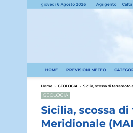
giovedì 6 Agosto 2026
Agrigento
Calta
HOME
PREVISIONI METEO
CATEGO
Home
GEOLOGIA
Sicilia, scossa di terremoto
GEOLOGIA
Sicilia, scossa d
Meridionale (MA