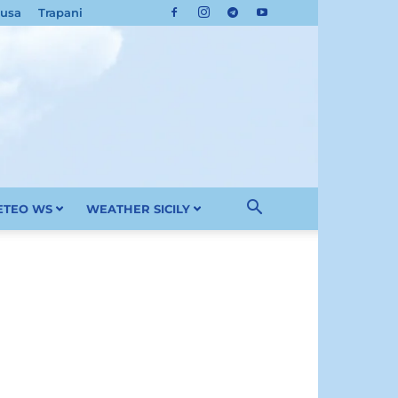
cusa
Trapani
METEO WS
WEATHER SICILY